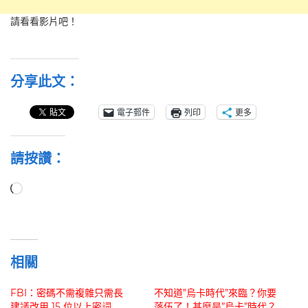
請看看影片吧！
分享此文：
電子郵件
列印
更多
請按讚：
正
在
載
入...
相關
FBI：密碼不需複雜只需長
不知道”烏卡時代”來臨？你要
建議改用 15 位以上密詞
落伍了！甚麼是”烏卡”時代？