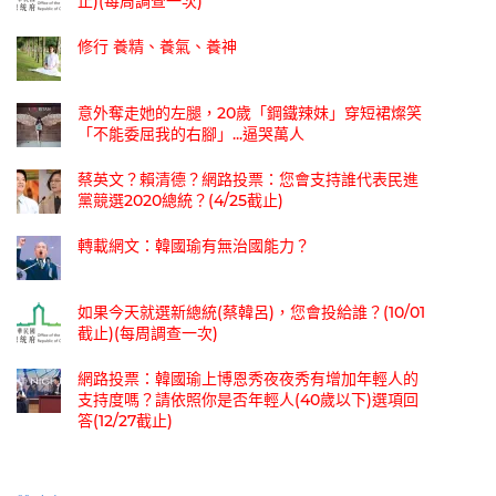
止)(每周調查一次)
修行 養精、養氣、養神
意外奪走她的左腿，20歲「鋼鐵辣妹」穿短裙燦笑
「不能委屈我的右腳」...逼哭萬人
蔡英文？賴清德？網路投票：您會支持誰代表民進
黨競選2020總統？(4/25截止)
轉載網文：韓國瑜有無治國能力？
如果今天就選新總統(蔡韓呂)，您會投給誰？(10/01
截止)(每周調查一次)
網路投票：韓國瑜上博恩秀夜夜秀有增加年輕人的
支持度嗎？請依照你是否年輕人(40歲以下)選項回
答(12/27截止)