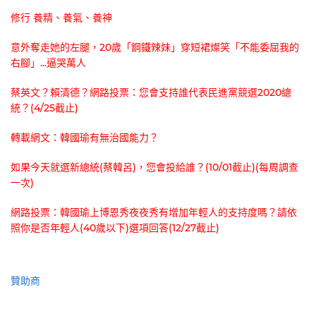
修行 養精、養氣、養神
意外奪走她的左腿，20歲「鋼鐵辣妹」穿短裙燦笑「不能委屈我的
右腳」...逼哭萬人
蔡英文？賴清德？網路投票：您會支持誰代表民進黨競選2020總
統？(4/25截止)
轉載網文：韓國瑜有無治國能力？
如果今天就選新總統(蔡韓呂)，您會投給誰？(10/01截止)(每周調查
一次)
網路投票：韓國瑜上博恩秀夜夜秀有增加年輕人的支持度嗎？請依
照你是否年輕人(40歲以下)選項回答(12/27截止)
贊助商