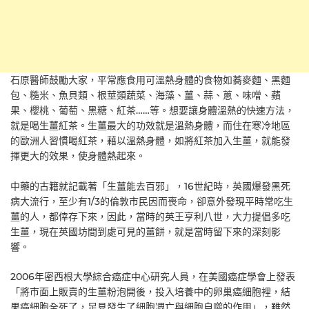
石原醫師鼓勵大家，平常應食用可溫熱身體的食物如蕎麥麵、黑麵
包、糙米、魚貝類、根莖類蔬菜、海藻、薑、蒜、蔥、味噌、蘋
果、櫻桃、葡萄、黑糖、紅茶……等。想要讓身體溫熱的快速方法，
就是喝生薑紅茶。生薑最大的功效就是溫熱身體，而住在寒冷地區
的歐洲人習慣喝紅茶，藉以溫熱身體，如將紅茶加入生薑，就能發
揮更大的效果，使身體熱起來。
中藥的古籍就記載著「生薑能去百邪」，16世紀時，英國爆發黑死
病大流行，至少有1/3的倫敦市民因而喪命，卻意外發現平時常吃生
薑的人，都倖存下來，因此，當時的英王亨利八世，大力提倡多吃
生薑，現在英國坊間到處可見的薑餅，就是當時留下來的深刻影
響。
2006年密西根大學綜合癌症中心研究人員，在美國癌症學會上發表
「將市面上販賣的生薑粉泡開後，投入培養中的卵巢癌細胞裡，結
果癌細胞全死了，足見發生了細胞凋亡與細胞自噬的作用」，雖然