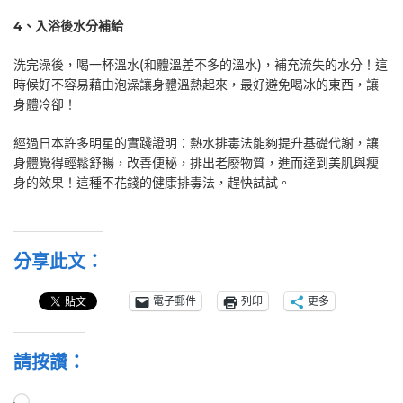
4
、入浴後水分補給
洗完澡後，喝一杯溫水(和體溫差不多的溫水)，補充流失的水分！這
時候好不容易藉由泡澡讓身體溫熱起來，最好避免喝冰的東西，讓
身體冷卻！
經過日本許多明星的實踐證明：熱水排毒法能夠提升基礎代謝，讓
身體覺得輕鬆舒暢，改善便秘，排出老廢物質，進而達到美肌與瘦
身的效果！這種不花錢的健康排毒法，趕快試試。
分享此文：
電子郵件
列印
更多
請按讚：
正