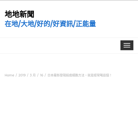
地地新聞
在地/大地/好的/好資訊/正能量
Toggle
navigat
Home
2019
3 月
16
日本最新發現殺癌細胞方法，就是經常喝這個！