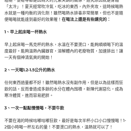
「太冷」！夏天經常吹冷氣，吃冰的東西，內外夾攻，這時候喝熱
水就是一種均衡的消化劑！雖然喝熱水排毒非常簡單，但也不是隨
便喝喝就能達到最好的效果喔！
在喝法上還是有些講究的：
1
、早上起床喝一杯熱水
早上起床喝一馬克杯的熱水，水溫在不要燙口，能夠順順喝下的溫
度最好。能夠溫熱內臟器官，溶解體內的老廢物質，加速排出！讓
一天有個神清氣爽的開始！
2
、一天喝1.2-1.5公升的熱水
任何東西過量都不好！雖然喝熱水沒有副作用，但是以為這樣而狂
飲的話，反而會造成多餘的水分在體內囤積，新陳代謝惡化，成為
寒冷體質，進而容易肥胖。
3
、一次一點點慢慢喝，不要牛飲
不要在渴的時候咕嘟咕嘟狂飲，最好是每次半杯小口小口慢慢喝！1-
2個小時喝一杯左右的量！不要燙口的熱水，溫熱就可以了！