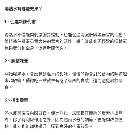
喝熱水有哪些效果？
1
、促進新陳代謝
喝熱水不僅能夠刺激腸胃蠕動，也能促進腎臟肝臟等器官的活動！
維持擔任排毒重責大任的器官的活性，讓血液能夠更輕鬆的運輸氧
氣與養分到全身，促進新陳代謝。
2
、調整味覺
開始喝熱水，會感覺到溫水的甜味，慢慢的你會對於食物的味道越
來越敏銳！稍微吃一點就會有吃了東西的實感，進而避免暴飲暴
食。
3
、排出毒素
熱水能夠溫暖內臟器官，促進消化，讓囤積在體內的毒素排出體
外！除了有利尿作用之外，因為體內水分的調節，更能夠改善便
秘！此外也能加速排汗，達到良好的排毒效果。