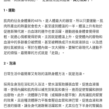
1
、運動
肌肉約佔全身體重的45％，是人體最大的器官，所以只要運動，肌
肉所產出的熱量就會愈大，甚至達到體溫的一半。體溫上升有助於
促進新陳代謝，白血球的運作也會活躍，運動過後身體會覺得很
輕，就連心情都覺得舒爽，主因就是體溫上升，促使體內的廢物和
血液中的多餘養分被燃燒，甚至被轉換成汗水和尿液排出，以及透
過吐氣被排出，等於在體內做ㄧ次大掃除。要解忙碌現代人運動不
足的煩惱，最簡單的方式就是「走路」。
2
、泡澡
日常生活中最簡單又有效的溫熱身體方法，就是泡澡。
採用全身泡在浴缸的入浴法，使水溫幫助擴張血管，促進血液循
環，使得內臟和肌肉得以補充到氧氣和養分，進而促使腎臟和肺排
出廢物。此外，流體靜力平衡（或稱靜水壓平衡）具有讓肌肉緊實
的效果，且這種流體靜力平衡會壓迫血管和淋巴管，促進血液和淋
巴液的循環，讓全身代謝跟著活躍起來，尤其位在下半身的腎臟血