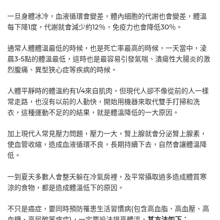
一旦身體冰冷，血液循環會變差，體內細胞的代謝也會變差，體溫
每下降1度，代謝就會減少約12％，免疫力也會降低30％。
通常人體體溫最低的時候，也是死亡率最高的時候，一天當中，淩
晨3-5點的體溫最低，這時也是最容易引發氣喘、潰瘍性大腸炎的激
烈腹痛、異型狹心症等疾病的時候。
人體平靜時的體溫約有1/4來自肌肉，但現代人卻不像從前的人一樣
常走路，也沒有以前的人勤快，開始用機器來取代雙手打掃和洗
衣，這種運動不足的的結果，就是體溫降低的一大原因。
加上現代人常見壓力問題，壓力一大，腎上腺就會分泌腎上腺素，
使血管收縮，造成血液循環不良，長期持續下去，自然會讓體溫降
低。
一到夏天多數人會整天躲在冷氣房裡，及平常攝取過多造成體質寒
涼的食物，都是造成體溫低下的原因。
不只是癌症，要同時預防罹患生活習慣病(包含高血脂、高血壓、高
血糖、高尿酸等病症)，一定要設法提高體溫，
其方法如下：