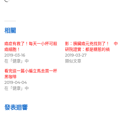
在
載
入...
相關
癌症有救了！每天一小杯可殺
影：胰臟癌元兇找到了！ 中
癌細胞！
研院證實：都是糖惹的禍
2019-03-16
2019-03-27
在「健康」中
類似文章
看完這一篇小編立馬去買一杯
黑咖啡
2019-04-04
在「健康」中
發表迴響