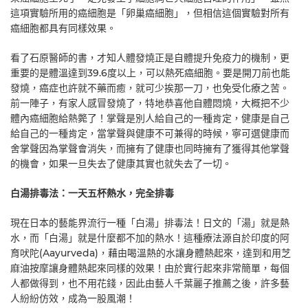
這項實驗所用的癌細胞是「卵巢癌細胞」，但相信這個實驗對所有
癌細胞都具有同樣效果。
看了石原醫師的書，才知人體發燒正是自體提升免疫力的機制，更
重要的是體溫達到39.6度以上，可以熱死癌細胞。要是開刀前也能
發燒，癌症也許就不藥而癒，就可少挨那一刀，也免受化療之苦。
前一陣子，有家人感冒發燒了，特地恭喜他自體悶燒，大概把不少
體內癌細胞給熱斃了！掌聲是別人給自己的一種肯定，健康是自己
給自己的一種肯定，當掌聲與健康不可兼得的時候，寧可選健康而
舍掌聲因為掌聲會消失，而擁有了健康也同時擁有了獲得其他掌聲
的機會，如果一旦失去了健康其實也就失去了一切。
白湯排毒法：一天五杯熱水，完全排毒
現在日本的藝能界流行一種「白湯」排毒法！日文的「湯」就是熱
水，而「白湯」就是什麼都不加的熱水！這種療法源自於印度的阿
育吠陀(Aayurveda)，藉由喝溫熱的水讓身體熱起來，達到和用芝
麻油按摩讓身體熱起來同樣的效果！由於實行起來非常簡單，每個
人都做得到，也不用花錢，因此由藝人千葉麗子推薦之後，許多藝
人紛紛仿效，成為一股風潮！