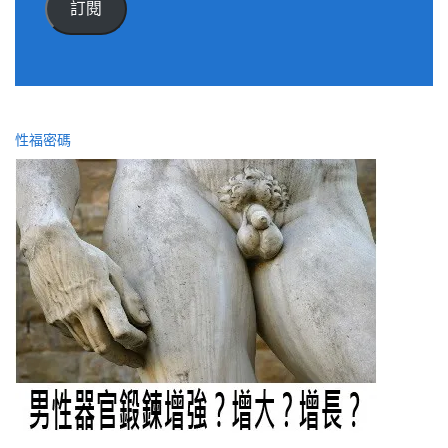
訂閱
位
址
性福密碼