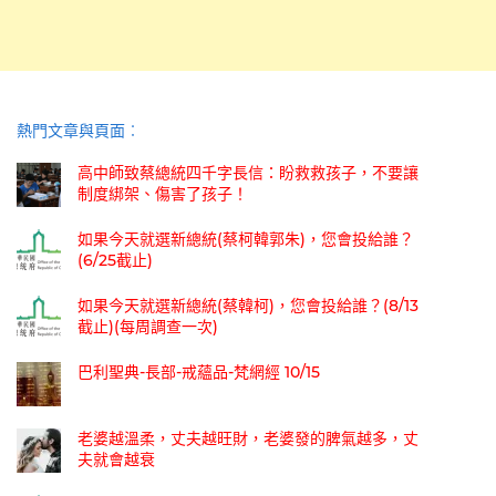
熱門文章與頁面︰
高中師致蔡總統四千字長信：盼救救孩子，不要讓
制度綁架、傷害了孩子！
如果今天就選新總統(蔡柯韓郭朱)，您會投給誰？
(6/25截止)
如果今天就選新總統(蔡韓柯)，您會投給誰？(8/13
截止)(每周調查一次)
巴利聖典-長部-戒蘊品-梵網經 10/15
老婆越溫柔，丈夫越旺財，老婆發的脾氣越多，丈
夫就會越衰