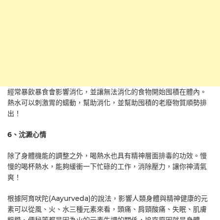
經常暴飲暴食會影響消化，並讓無法消化的食物開始囤積在體內。
熱水可以刺激胃的蠕動，幫助消化，並幫助囤積的老廢物質順勢排
出！
6
、沈澱心情
除了身體機能的調整之外，喝熱水也具有精神層面排毒的功效。慢
慢的喝杯熱水，能夠緩衝一下忙碌的工作，消除壓力，讓你神清氣
爽！
根據阿育吠陀(Aayurveda)的說法，影響人類身體與精神健康的元
素可以從風、火、水三種元素來看，頭痛、肩頸酸痛、失眠、肌膚
粗糙、便秘等都是因為火的元素失調的關係，追究原因就是身體