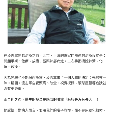
在淩志軍開始治療之前，北京、上海的專家們陳述的治療程式是：
開顱手術、化療、放療；觀察肺部病灶，二次手術摘除肺葉、化
療、放療。
因為開顱也不能保證痊癒，淩志軍做了一個大膽的決定：先觀察一
陣。期間，淩志軍自覺頭痛、眩暈、視覺模糊、眼球震顫等症狀並
沒有更嚴重。
兩星期之後，醫生的說法是腦部的腫瘤「應該是沒有長大」！
他感悟：對病人而言，要用我們的腦子救命，而不是用腰包救命。