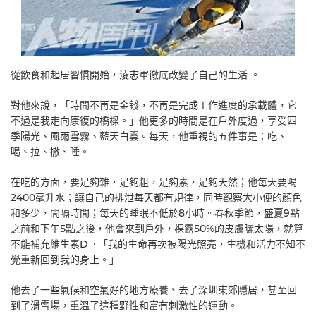
從飲食和起居習慣開始，淩志軍徹底改變了自己的生活 。
對他來說，「時間不再是金錢，不再是完成工作進度的承載體，它
不過是我走向康復的橋樑。」他更多的時間是在戶外度過，享受四
季陽光、風雨雪霧、藍天白雲。每天，他重視的五件事是：吃、
喝、拉、撒、睡。
在吃的方面，要足夠雜，足夠粗，足夠素，足夠天然；他每天要喝
2400毫升水；讓自己的排泄每天都有規律，同時觀察大小便的顏色
和多少，間隔時間；每天的睡眠不低於8小時。春秋季節，盛夏9點
之前和下午5點之後，他會來到戶外，裸露50%的皮膚曬太陽，就算
不能補充維生素D。「我的生命再次被陽光照亮，生機和活力不知不
覺重新回到我的身上。」
他去了一些氣候和空氣好的地方療養、去了深圳東郊隱居，甚至回
到了滑雪場，重溫了這種野性和富有刺激性的運動。