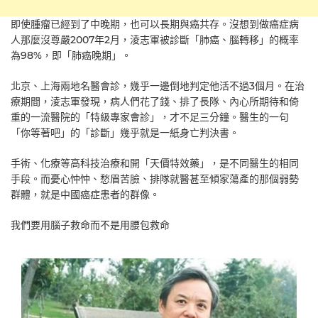
即使腫瘤已經到了中晚期，也可以長期與癌共存。沒想到做癌症病
人那麼沒尊嚴2007年2月，淩志軍被診斷「肺癌、腦轉移」的概率
為98%，即「肺癌晚期」。
北京、上海兩地名醫會診，幾乎一邊倒地判定他活不過3個月。在治
療期間，淩志軍發現，病人們花了錢、排了長隊、內心所期待和倚
重的一流醫院的「特級專家會診」，才不足三分鐘。醫生的一句
「你等著吧」的「診斷」幾乎就是一紙身亡判決書。
手術、化療等高科技治療和開「天價特效藥」，是不同醫生的相同
手段。而憂心忡忡、愁眉苦臉、排隊就醫甚至傾家蕩產的那個弱勢
群體，就是中國癌症患者的群像。
我們要用腦子救命而不是用腰包救命