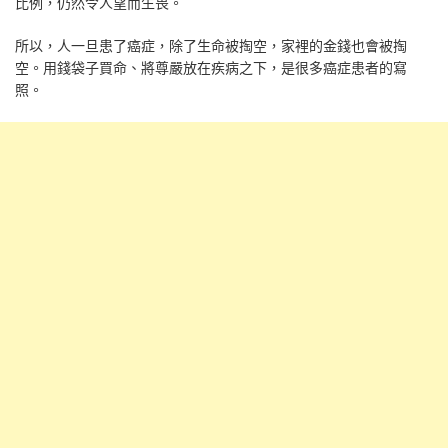
比例，仍然令人望而生畏。
所以，人一旦患了癌症，除了生命被掏空，家裡的金錢也會被掏
空。用錢袋子買命、將尊嚴放在疾病之下，是很多癌症患者的寫
照。