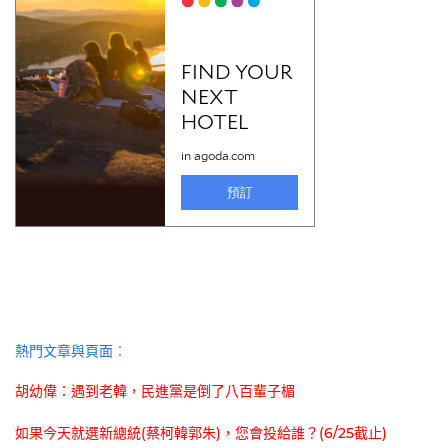
熱門文章與頁面︰
胡幼偉：遇到老韓，民進黨是倒了八百輩子楣
如果今天就選新總統(蔡柯韓郭朱)，您會投給誰？(6/25截止)