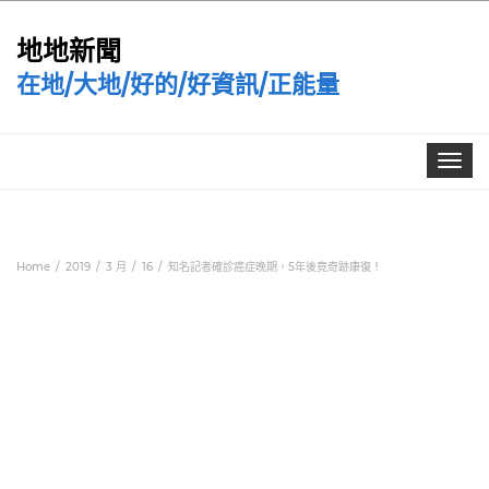
地地新聞
在地/大地/好的/好資訊/正能量
Toggle
navigat
Home
2019
3 月
16
知名記者確診癌症晚期，5年後竟奇跡康復！