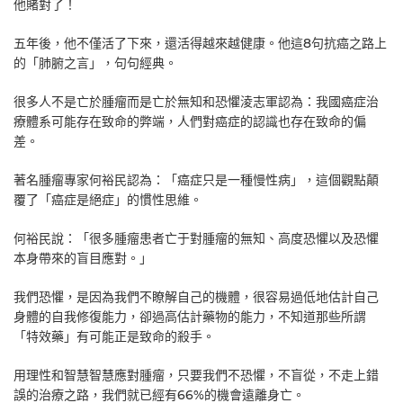
他賭對了！
五年後，他不僅活了下來，還活得越來越健康。他這8句抗癌之路上
的「肺腑之言」，句句經典。
很多人不是亡於腫瘤而是亡於無知和恐懼淩志軍認為：我國癌症治
療體系可能存在致命的弊端，人們對癌症的認識也存在致命的偏
差。
著名腫瘤專家何裕民認為：「癌症只是一種慢性病」，這個觀點顛
覆了「癌症是絕症」的慣性思維。
何裕民說：「很多腫瘤患者亡于對腫瘤的無知、高度恐懼以及恐懼
本身帶來的盲目應對。」
我們恐懼，是因為我們不瞭解自己的機體，很容易過低地估計自己
身體的自我修復能力，卻過高估計藥物的能力，不知道那些所謂
「特效藥」有可能正是致命的殺手。
用理性和智慧智慧應對腫瘤，只要我們不恐懼，不盲從，不走上錯
誤的治療之路，我們就已經有66%的機會遠離身亡。