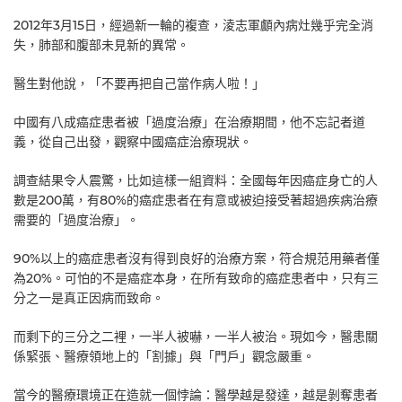
2012年3月15日，經過新一輪的複查，淩志軍顱內病灶幾乎完全消
失，肺部和腹部未見新的異常。
醫生對他說，「不要再把自己當作病人啦！」
中國有八成癌症患者被「過度治療」在治療期間，他不忘記者道
義，從自己出發，觀察中國癌症治療現狀。
調查結果令人震驚，比如這樣一組資料：全國每年因癌症身亡的人
數是200萬，有80%的癌症患者在有意或被迫接受著超過疾病治療
需要的「過度治療」。
90%以上的癌症患者沒有得到良好的治療方案，符合規范用藥者僅
為20%。可怕的不是癌症本身，在所有致命的癌症患者中，只有三
分之一是真正因病而致命。
而剩下的三分之二裡，一半人被嚇，一半人被治。現如今，醫患關
係緊張、醫療領地上的「割據」與「門戶」觀念嚴重。
當今的醫療環境正在造就一個悖論：醫學越是發達，越是剝奪患者