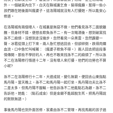
外，一個破窯內住下，白天在縣城裏乞食，裝得瘋癲，惹得一些小
孩們跟在她後面叫瘋婆子。這洛陽城就沒有人打擾她，所以能安心
修道。
在洛陽城有兩個壞人，在城裏是無惡不做，他們看見孫不二面貌雖
醜，但身材不錯，便想去欺負孫不二，有一次喝酒後，想到破窯找
孫不二麻煩，沒想到走沒幾步，忽然看見一朵黑雲，忽然霹靂一
聲，冰雹從頭上打下來，兩人急忙想逃回去，但卻絆倒，跌得肉爛
血流。口中急忙叫喊著：（瘋婆子欺負不得。）兩人回去把這段事
情傳開，那些不學好的人，再也不敢來找孫不二的麻煩了。所以孫
不二在洛陽修行悟道十二年，沒有壞人來打擾，他們的功勞也不算
小呢?
孫不二在洛陽修行十二年，大道成就，變化無窮。便回去山東指點
馬丹陽。當天晚上，孫不二和馬丹陽一起打坐，馬丹陽功夫比孫不
二差太多，但馬丹陽不服輸，他告訴孫不二他能點石為銀，孫不二
告訴他，她能：（點石成金）但是金銀不能超脫生死，把馬丹陽說
的默默無語。）
事後馬丹陽也到外面苦修，家產由孫不二管理，再找馬銘的孩子過