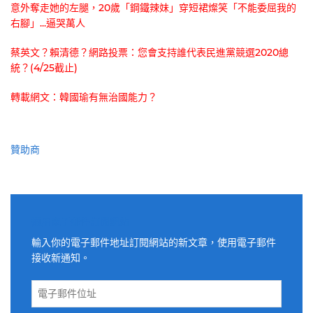
意外奪走她的左腿，20歲「鋼鐵辣妹」穿短裙燦笑「不能委屈我的
右腳」...逼哭萬人
蔡英文？賴清德？網路投票：您會支持誰代表民進黨競選2020總
統？(4/25截止)
轉載網文：韓國瑜有無治國能力？
贊助商
適用電子郵件訂閱網站
輸入你的電子郵件地址訂閱網站的新文章，使用電子郵件
接收新通知。
電
子