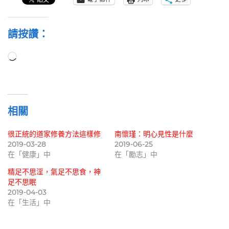
請按讚：
正
在
載
入...
相關
很正統的道家修養方法這樣修
南懷瑾：明心見性是什麼
2019-03-28
2019-06-25
在「健康」中
在「勵志」中
精足不思淫，氣足不思食，神
足不思眠
2019-04-03
在「生活」中