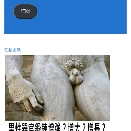
郵
件
訂閱
位
址
性福密碼