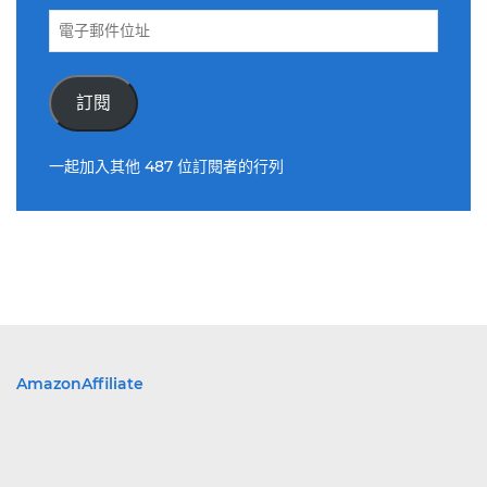
電
子
郵
件
訂閱
位
址
一起加入其他 487 位訂閱者的行列
AmazonAffiliate