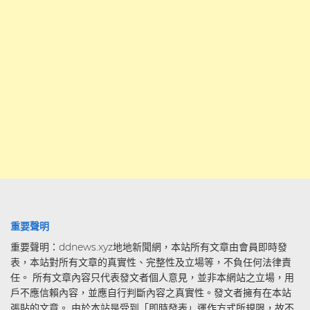
重要聲明
重要聲明：ddnews.xyz地地新聞網，本站所有文章由會員即時發
表，本站對所有文章的真實性、完整性及立場等，不負任何法律責
任。 所有文章內容只代表發文者個人意見，並非本網站之立場，用
戶不應信賴內容，並應自行判斷內容之真實性。發文者擁有在本站
張貼的文章。 由於本站是受到「即時發表」運作方式所規限，故不