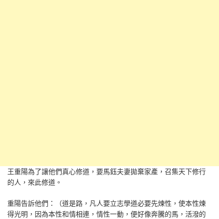
王重陽為了讓他們真心修道，要馬鈺夫妻拋棄家產，召集天下修行
的人，來此修道。
重陽告訴他們：（道是路，凡人要立志學道必要先煉性，使本性煉
得光明，因為本性和情相連，情性一動，便好像奔騰的馬，活潑的