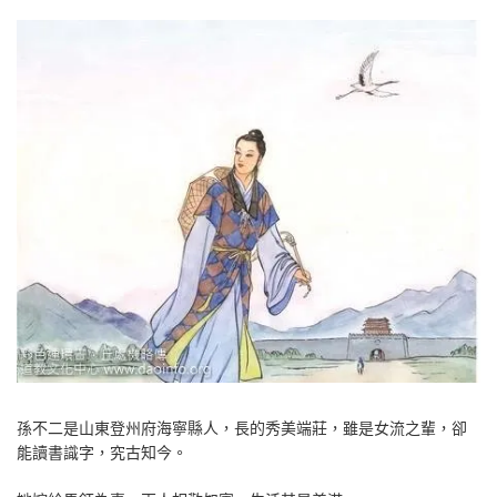
孫不二是山東登州府海寧縣人，長的秀美端莊，雖是女流之輩，卻
能讀書識字，究古知今。