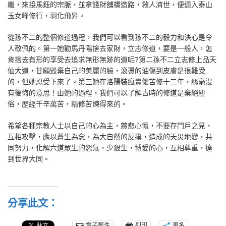
繼，來接馬鈺的宗脈，並拿錢財舖橋造路，救人濟世，便遁入泰山
玉女峰修行，羽化飛昇。
從孫不二的整個修道過程，我們可以看到孫不二的毅力和決心是令
人敬佩的。第一她勸馬丹陽捨去家財，立志修道，要是一般人，怎
肯捨去有形的享受去追求無形無跡的道呢?第二孫不二立志修上品天
仙大道，甘願毀棄自己的美麗的臉，滾燙的油傷到皮膚是很難受
的，但她忍受下來了。第三她在洛陽裝瘋賣傻苦修十二年，絲毫沒
有後悔的意思！由她的過程，我們可以了解古時的修道是棄絕塵
俗，歷經千辛萬苦，精修苦煉得來的。
希望各種宗教人士以自己的心為主，慈悲心懷，不要存門戶之見，
互相攻擊，應以蒼生為念，為大自然的反撲，造成的天災地變，共
同努力，化解六道眾生的怨氣，少殺生，博愛的心，互相尊重，達
到世界大同。
分享此文：
電子郵件
列印
更多