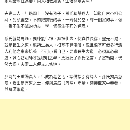
她嫁給馬鈺為妻，兩人相敬如賓，生活甚是美滿。
夫妻二人，年過四十，沒有孩子，孫氏聰慧過人，知道自古帝相公
卿，到頭盡空，不如把前後的事，一齊付於空，尋一個實的事，做
一番不生不滅的功夫，學一個長生不死的道理。
孫氏就勸馬鈺，要練氣化神，練神化虛，使真性長存，靈光不滅，
就是長生之道。能夠生為人，根基不算淺薄，況且根基可借多行濟
人利他之事來培養，不可小看自己，要求長生大道，必須真心學
道，誠心訪明師才是聰明之舉。馬鈺聽了孫氏之言，茅塞頓開，恍
然大悟，夫妻二人便立志修道。
那時的王重陽真人，化成為老乞丐，準備接引有緣人。孫氏獨具慧
眼，看出是有道之士，便與馬鈺（丹陽）商量，迎接至家中奉養，
並拜師學道。