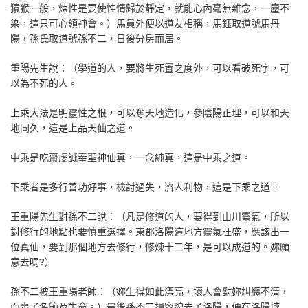
猿猴一般，煉性是要使性情歸於靜定，就能心內毫無雜念，一塵不
染，這只可心領神會。）馬員外便以道友相稱，馬鈺取道號馬丹
陽，孫氏取道號孫不二，日後分房而居。
重陽先生說：（學道的人，要將生死置之度外，可以看破死字，可
以為不死的人。
上乘大法是明靈性之根，可以奪天地造化，參陰陽正理，可以和天
地同久，這是上品天仙之道。
中乘是吃齋虔誠奉聖神仙真，一念純真，這是中乘之道。
下乘者是多行善功好事，檢討過失，濟人利物，這是下乘之道。
王重陽先生對孫不二說：（凡是修道的人，要得到山川靈氣，所以
對修行的地點也要慎重選擇。東郡洛陽這地方靈氣旺盛，應該出一
位真仙，要到那個地方去修行，修煉十二年，是可以成道的。妳願
意去嗎?）
孫不二被王重陽老師：（妳生得如此漂亮，壞人會對妳糾纏不清，
而喪了名節及生命。）最後孫不二損容貌去了洛陽，便在洛陽城