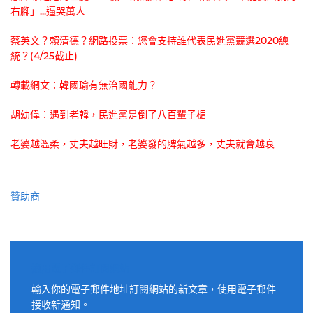
右腳」...逼哭萬人
蔡英文？賴清德？網路投票：您會支持誰代表民進黨競選2020總
統？(4/25截止)
轉載網文：韓國瑜有無治國能力？
胡幼偉：遇到老韓，民進黨是倒了八百輩子楣
老婆越溫柔，丈夫越旺財，老婆發的脾氣越多，丈夫就會越衰
贊助商
適用電子郵件訂閱網站
輸入你的電子郵件地址訂閱網站的新文章，使用電子郵件
接收新通知。