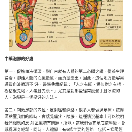
中藥泡腳的好處
第一，促進血液循環。腳自古就有人體的第二心臟之說。從養生理
論看，腳離人體的心臟最遠，而負擔最重，因此，這個地方最容易
導致血液循環不 好，醫學典籍記載：「人之有腳，猶似樹之有根，
樹枯根先竭，人老腳先衰。」尤其是對那些經常感覺手腳冰涼的
人，泡腳是一個極好的方法。
第二，刺激足部的穴位、反射區和經絡。很多人都做過足療，按摩
師點壓我們的腳時，會感覺痛疼、酸脹，這種情況基本上可以說明
我們相應的反 射區臟腑有問題。所以，當我們做完足底按摩後，會
感覺渾身輕鬆。同時，人體腳上有6條主要的經絡，包括三條陽經