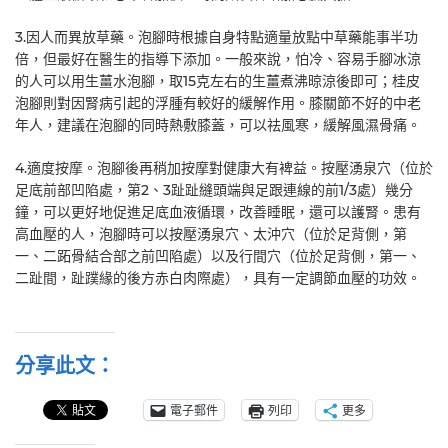
3.因人而異放草藥。泡腳時根據自身特點適量放點中草藥能事半功
倍，但最好在醫生的指導下添加。一般來說，怕冷、容易手腳冰涼
的人可以用生薑水泡腳，取15克左右的生薑煮沸晾涼後即可；桂皮
泡腳則對因腎病引起的浮腫有較好的緩解作用。膝關節不好的中老
年人，建議在泡腳的同時熱敷膝蓋，可以祛風寒，緩解風濕骨痛。
4.適度按摩。泡腳後再稍加按摩對健康大有裨益。按壓湧泉穴（位於
足底前部凹陷處，第2、3趾趾縫頭端與足跟連線的前1/3處）幾分
鐘，可以更好地促進足底血液循環，改善睡眠，還可以護腎。患有
高血壓的人，泡腳時可以按壓湧泉穴、太沖穴（位於足背側，第
一、二跖骨結合部之前凹陷處）以及行間穴（位於足背側，第一、
二趾間，趾蹼緣的後方赤白肉際處），具有一定調節血壓的功效。
分享此文：
電子郵件
列印
更多