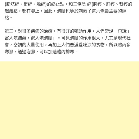
(膀胱經、胃經、膽經)的終止點，和三條陰 經(脾經、肝經、腎經的
起始點，都在腳上，因此，泡腳也等於刺激了這六條最主要的經
絡。
第三，對很多疾病的治療，有很好的輔助作用。人們常說一句話:」
富人吃補藥，窮人泡泡腳」。可見泡腳的作用很大。尤其是現代社
會，空調的大量使用，再加上人們普遍愛吃涼的食物，所以體內多
寒濕，通過泡腳，可以加速體內排寒。