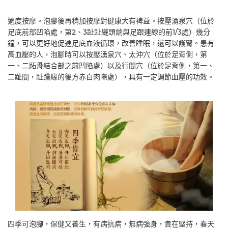
適度按摩。泡腳後再稍加按摩對健康大有裨益。按壓湧泉穴（位於
足底前部凹陷處，第2、3趾趾縫頭端與足跟連線的前1/3處）幾分
鐘，可以更好地促進足底血液循環，改善睡眠，還可以護腎。患有
高血壓的人，泡腳時可以按壓湧泉穴、太沖穴（位於足背側，第
一、二跖骨結合部之前凹陷處）以及行間穴（位於足背側，第一、
二趾間，趾蹼緣的後方赤白肉際處），具有一定調節血壓的功效。
四季可泡腳，保健又養生，有病抗病，無病強身，貴在堅持，春天