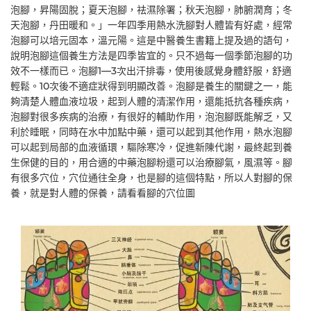
泡腳，昇陽固脫；夏天泡腳，祛濕除署；秋天泡腳，肺腑潤育；冬
天泡腳，丹田暖和。」一年四季用熱水洗腳對人體皆有好處，經常
泡腳可以培元固本，溫元陽。這是中醫養生書籍上提及過的語句，
說明泡腳這個養生方法是四季皆宜的。只不過每一個季節泡腳的功
效不一樣而已。泡腳1—3次出汗排毒，使用後感覺身體舒服，舒適
輕鬆。10次後不適症狀得到明顯改善。泡腳是養生的關鍵之一，能
夠清楚人體血液垃圾，起到人體的清潔作用，還能抵抗各種疾病，
泡腳對很多疾病的治療，有很好的輔助作用，泡泡腳既能解乏，又
利於睡眠，同時在水中加點中藥，還可以起到其他作用，熱水泡腳
可以起到局部的血液循環，驅除寒冷，促進新陳代謝，最終起到養
生保健的目的，用合適的中藥泡腳粉還可以治療腳氣，風濕等。腳
有很多穴位，穴位通往全身，也是腳的這個特點，所以人對腳的保
養，就是對人體的保養，請看看腳的穴位圖