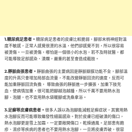
1.糖尿病足患者。
糖尿病足患者的皮膚比較脆弱，腳部末梢神經對溫
度不敏感，正常人感覺很燙的水溫，他們卻感覺不到，所以很容易
被燙傷。一旦被燙傷，哪怕是一個很小的水泡，若不及時就醫，都
可能導致足部感染、潰爛，嚴重的甚至會造成截肢。
2.靜脈曲張患者。
靜脈曲張的主要病因是靜脈瓣膜功能不全，腳部溫
度的升高只會增加局部血流量，不能改變靜脈回流的速度，反而可
能加重靜脈回流負擔， 導致曲張的靜脈進一步擴張，加重下肢充
血，使病情加重，很可能把腳越泡越腫，所以千萬不要用熱水泡
腳、泡腿，也不宜用熱水袋暖腳或洗桑拿浴。
3.足癬等皮膚病患者。
很多人誤以為泡腳能減輕足癬症狀，其實用熱
水泡腳反而可能導致繼發性細菌感染。對於皮膚已經破潰的傷口，
熱水泡腳更是雪上加霜，一定要敞開傷口，乾燥通風。足部患有皰
疹、濕疹等疾病的患者也不要用熱水泡腳，一旦將皮膚弄破，很容