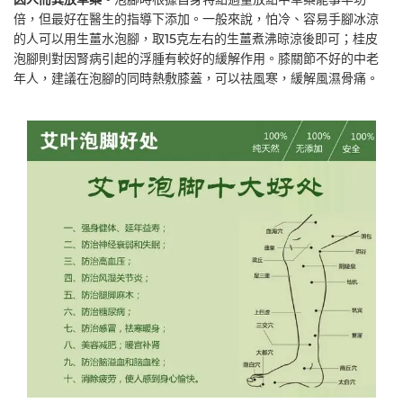
倍，但最好在醫生的指導下添加。一般來說，怕冷、容易手腳冰涼
的人可以用生薑水泡腳，取15克左右的生薑煮沸晾涼後即可；桂皮
泡腳則對因腎病引起的浮腫有較好的緩解作用。膝關節不好的中老
年人，建議在泡腳的同時熱敷膝蓋，可以祛風寒，緩解風濕骨痛。