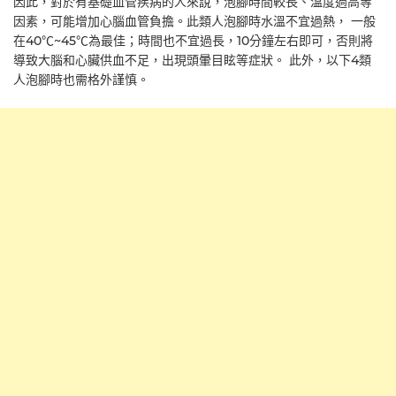
因此，對於有基礎血管疾病的人來說，泡腳時間較長、溫度過高等
因素，可能增加心腦血管負擔。此類人泡腳時水溫不宜過熱， 一般
在40℃~45℃為最佳；時間也不宜過長，10分鐘左右即可，否則將
導致大腦和心臟供血不足，出現頭暈目眩等症狀。 此外，以下4類
人泡腳時也需格外謹慎。