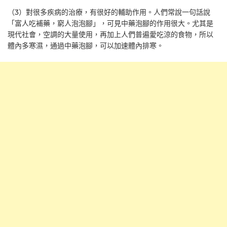
（3）對很多疾病的治療，有很好的輔助作用。人們常說一句話說
「富人吃補藥，窮人泡泡腳」，可見中藥泡腳的作用很大。尤其是
現代社會，空調的大量使用，再加上人們普遍愛吃涼的食物，所以
體內多寒濕，通過中藥泡腳，可以加速體內排寒。