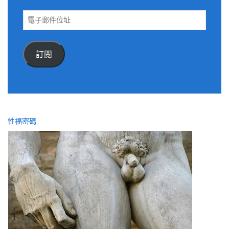
電
子
郵
件
訂閱
位
址
性福密碼