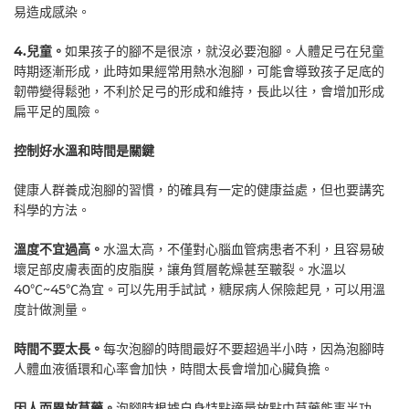
易造成感染。
4.兒童。
如果孩子的腳不是很涼，就沒必要泡腳。人體足弓在兒童
時期逐漸形成，此時如果經常用熱水泡腳，可能會導致孩子足底的
韌帶變得鬆弛，不利於足弓的形成和維持，長此以往，會增加形成
扁平足的風險。
控制好水溫和時間是關鍵
健康人群養成泡腳的習慣，的確具有一定的健康益處，但也要講究
科學的方法。
溫度不宜過高。
水溫太高，不僅對心腦血管病患者不利，且容易破
壞足部皮膚表面的皮脂膜，讓角質層乾燥甚至皸裂。水溫以
40℃~45℃為宜。可以先用手試試，糖尿病人保險起見，可以用溫
度計做測量。
時間不要太長。
每次泡腳的時間最好不要超過半小時，因為泡腳時
人體血液循環和心率會加快，時間太長會增加心臟負擔。
因人而異放草藥。
泡腳時根據自身特點適量放點中草藥能事半功