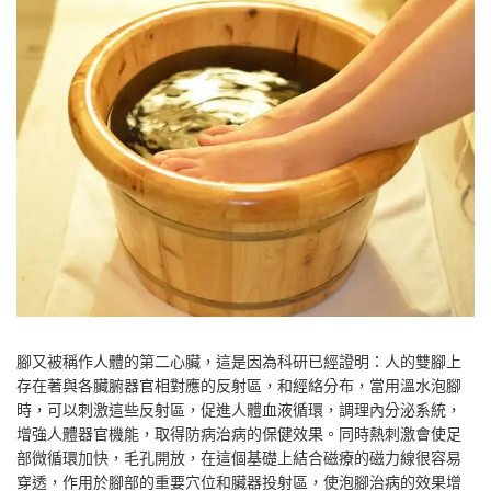
腳又被稱作人體的第二心臟，這是因為科研已經證明：人的雙腳上
存在著與各臟腑器官相對應的反射區，和經絡分布，當用溫水泡腳
時，可以刺激這些反射區，促進人體血液循環，調理內分泌系統，
增強人體器官機能，取得防病治病的保健效果。同時熱刺激會使足
部微循環加快，毛孔開放，在這個基礎上結合磁療的磁力線很容易
穿透，作用於腳部的重要穴位和臟器投射區，使泡腳治病的效果增