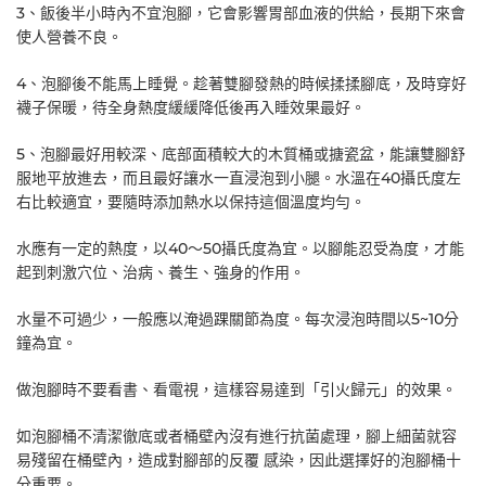
3、飯後半小時內不宜泡腳，它會影響胃部血液的供給，長期下來會
使人營養不良。
4、泡腳後不能馬上睡覺。趁著雙腳發熱的時候揉揉腳底，及時穿好
襪子保暖，待全身熱度緩緩降低後再入睡效果最好。
5、泡腳最好用較深、底部面積較大的木質桶或搪瓷盆，能讓雙腳舒
服地平放進去，而且最好讓水一直浸泡到小腿。水溫在40攝氏度左
右比較適宜，要隨時添加熱水以保持這個溫度均勻。
水應有一定的熱度，以40～50攝氏度為宜。以腳能忍受為度，才能
起到刺激穴位、治病、養生、強身的作用。
水量不可過少，一般應以淹過踝關節為度。每次浸泡時間以5~10分
鐘為宜。
做泡腳時不要看書、看電視，這樣容易達到「引火歸元」的效果。
如泡腳桶不清潔徹底或者桶壁內沒有進行抗菌處理，腳上細菌就容
易殘留在桶壁內，造成對腳部的反覆 感染，因此選擇好的泡腳桶十
分重要。