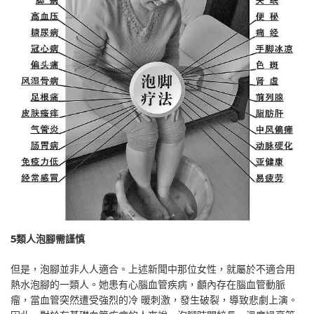
5類人泡腳需謹慎
但是，泡腳並非人人適合。上述新聞中那位女性，就屬於不適合用
熱水泡腳的一類人。她患有心腦血管疾病，顱內存在腦血管動脈
瘤，當血管突然遭受強烈的冷 暖刺激，發生破裂，導致悲劇上演。