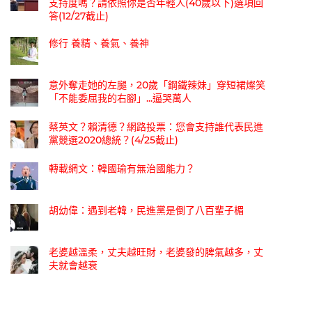
支持度嗎？請依照你是否年輕人(40歲以下)選項回
答(12/27截止)
修行 養精、養氣、養神
意外奪走她的左腿，20歲「鋼鐵辣妹」穿短裙燦笑
「不能委屈我的右腳」...逼哭萬人
蔡英文？賴清德？網路投票：您會支持誰代表民進
黨競選2020總統？(4/25截止)
轉載網文：韓國瑜有無治國能力？
胡幼偉：遇到老韓，民進黨是倒了八百輩子楣
老婆越溫柔，丈夫越旺財，老婆發的脾氣越多，丈
夫就會越衰