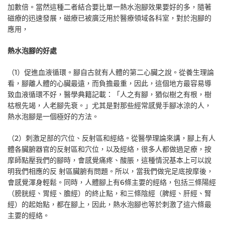
加數倍。當然這種二者結合要比單一熱水泡腳效果要好的多，隨著
磁療的迅速發展，磁療已被廣泛用於醫療領域各科室，對於泡腳的
應用，
熱水泡腳的好處
（1）促進血液循環。腳自古就有人體的第二心臟之說。從養生理論
看，腳離人體的心臟最遠，而負擔最重，因此，這個地方最容易導
致血液循環不好，醫學典籍記載：「人之有腳，猶似樹之有根，樹
枯根先竭，人老腳先衰。」尤其是對那些經常感覺手腳冰涼的人，
熱水泡腳是一個極好的方法。
（2）刺激足部的穴位、反射區和經絡。從醫學理論來講，腳上有人
體各臟腑器官的反射區和穴位，以及經絡，很多人都做過足療，按
摩師點壓我們的腳時，會感覺痛疼、酸脹，這種情況基本上可以說
明我們相應的反 射區臟腑有問題。所以，當我們做完足底按摩後，
會感覺渾身輕鬆。同時，人體腳上有6條主要的經絡，包括三條陽經
（膀胱經、胃經、膽經）的終止點，和三條陰經（脾經、肝經、腎
經）的起始點，都在腳上，因此，熱水泡腳也等於刺激了這六條最
主要的經絡。