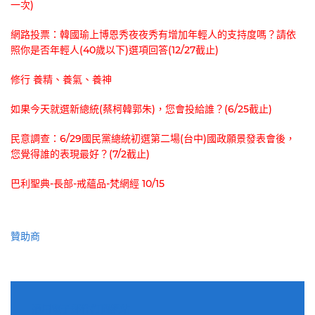
一次)
網路投票：韓國瑜上博恩秀夜夜秀有增加年輕人的支持度嗎？請依
照你是否年輕人(40歲以下)選項回答(12/27截止)
修行 養精、養氣、養神
如果今天就選新總統(蔡柯韓郭朱)，您會投給誰？(6/25截止)
民意調查：6/29國民黨總統初選第二場(台中)國政願景發表會後，
您覺得誰的表現最好？(7/2截止)
巴利聖典-長部-戒蘊品-梵網經 10/15
贊助商
適用電子郵件訂閱網站