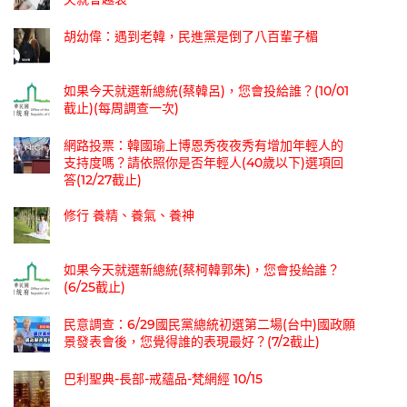
胡幼偉：遇到老韓，民進黨是倒了八百輩子楣
如果今天就選新總統(蔡韓呂)，您會投給誰？(10/01
截止)(每周調查一次)
網路投票：韓國瑜上博恩秀夜夜秀有增加年輕人的
支持度嗎？請依照你是否年輕人(40歲以下)選項回
答(12/27截止)
修行 養精、養氣、養神
如果今天就選新總統(蔡柯韓郭朱)，您會投給誰？
(6/25截止)
民意調查：6/29國民黨總統初選第二場(台中)國政願
景發表會後，您覺得誰的表現最好？(7/2截止)
巴利聖典-長部-戒蘊品-梵網經 10/15