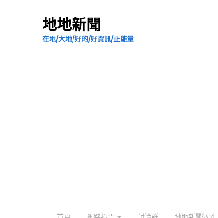
地地新聞
在地/大地/好的/好資訊/正能量
首頁
網路投票
討論群
地地新聞徵才