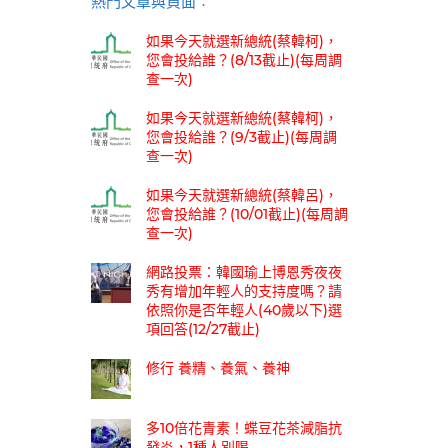
熱門文章與頁面︰
如果今天就選新總統(蔡韓柯)，
您會投給誰？(8/13截止)(每周調
查一次)
如果今天就選新總統(蔡韓柯)，
您會投給誰？(9/3截止)(每周調
查一次)
如果今天就選新總統(蔡韓呂)，
您會投給誰？(10/01截止)(每周調
查一次)
網路投票：韓國瑜上博恩秀夜夜
秀有增加年輕人的支持度嗎？請
依照你是否年輕人(40歲以下)選
項回答(12/27截止)
修行 養精、養氣、養神
多10倍花青素！蝶豆花茶減脂抗
發炎，1種人別喝