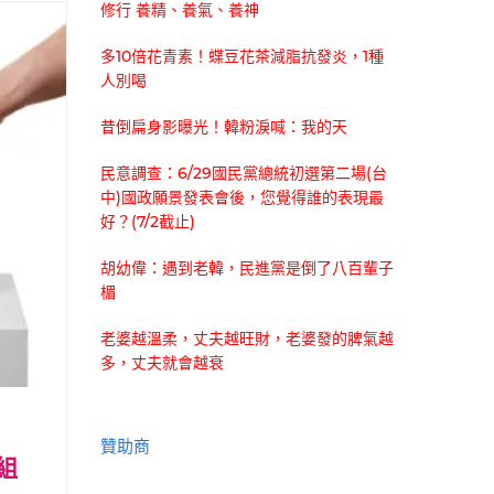
修行 養精、養氣、養神
多10倍花青素！蝶豆花茶減脂抗發炎，1種
人別喝
昔倒扁身影曝光！韓粉淚喊：我的天
民意調查：6/29國民黨總統初選第二場(台
中)國政願景發表會後，您覺得誰的表現最
好？(7/2截止)
胡幼偉：遇到老韓，民進黨是倒了八百輩子
楣
老婆越溫柔，丈夫越旺財，老婆發的脾氣越
多，丈夫就會越衰
贊助商
組