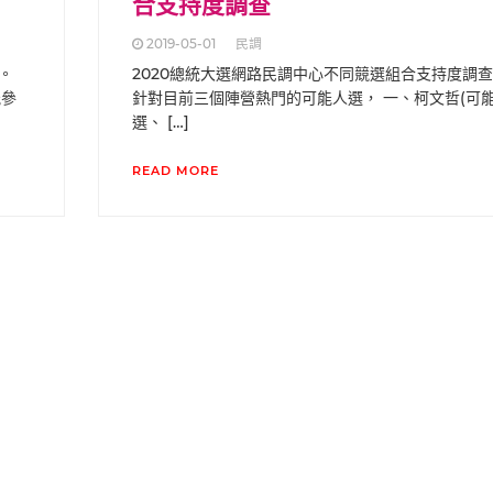
合支持度調查
2019-05-01
民調
。
2020總統大選網路民調中心不同競選組合支持度調
能參
針對目前三個陣營熱門的可能人選， 一、柯文哲(可
選、 […]
READ MORE