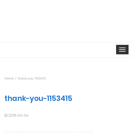
Toggle
navigat
Home
thank-you-1153415
thank-you-1153415
2019-04-04