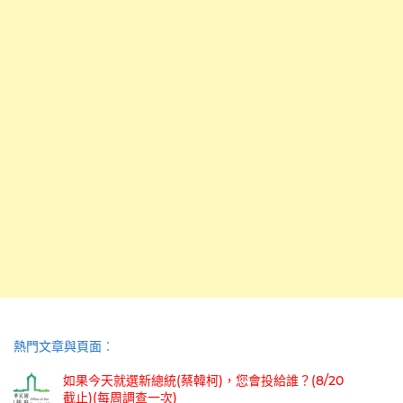
熱門文章與頁面︰
如果今天就選新總統(蔡韓柯)，您會投給誰？(8/20
截止)(每周調查一次)