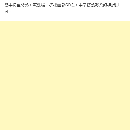
雙手搓至發熱，乾洗臉，搓揉面部60次，手掌搓熱輕柔的拂過即
可。