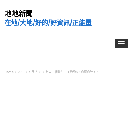
地地新聞
在地/大地/好的/好資訊/正能量
Toggle
navigat
Home
2019
3 月
18
每天一個動作，打通經絡，瘦腰瘦肚子。