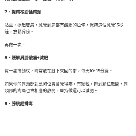
7、提肩松膀護肩頸
站直，提起雙肩，感覺到肩部有酸脹的拉伸，保持這個感覺15秒
鐘，放鬆肩膀。
再做一次。
8、緩解肩膀酸痛+減肥
買一隻擀麵杖，時常放在腳下來回的擀，每天10~15分鐘。
如果你的肩頸部對應的位置會覺得疼，有顆粒，擀到顆粒散開，肩
頸部的疼痛也會相應的散開，堅持做還可以減肥。
9、膀胱經排毒