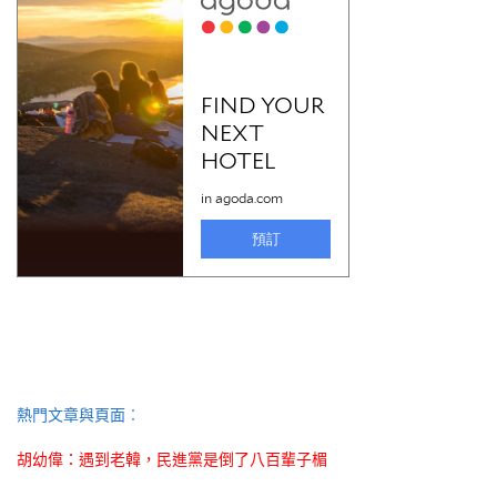
熱門文章與頁面︰
胡幼偉：遇到老韓，民進黨是倒了八百輩子楣