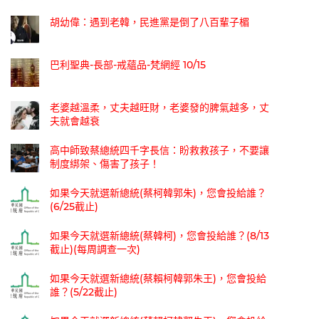
胡幼偉：遇到老韓，民進黨是倒了八百輩子楣
巴利聖典-長部-戒蘊品-梵網經 10/15
老婆越溫柔，丈夫越旺財，老婆發的脾氣越多，丈
夫就會越衰
高中師致蔡總統四千字長信：盼救救孩子，不要讓
制度綁架、傷害了孩子！
如果今天就選新總統(蔡柯韓郭朱)，您會投給誰？
(6/25截止)
如果今天就選新總統(蔡韓柯)，您會投給誰？(8/13
截止)(每周調查一次)
如果今天就選新總統(蔡賴柯韓郭朱王)，您會投給
誰？(5/22截止)