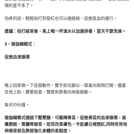
理的差不多了。
怕疼的話，輕輕拍打到發紅也可以通經絡，促進氣血的運行。
建議：拍打結束後，馬上喝一杯溫水以加速排毒，當天不要洗澡。
3、瑜伽蝴蝶式：
促進血液循環
晚上回家做一下這個動作，雙手抓住腳尖，膝蓋向兩側打開，儘量
往地上貼，腰要挺直，雙膝有節奏向地板振動。
每天10分鐘。
瑜伽蝴蝶式通過下壓雙腿，可鍛煉骨盆，促進骨盆的血液循環，滋
養膀胱、腎臟等器官，從而改善膚色，令肌膚白裡透紅,同時有效地
伸展背部及胯部強化身體的柔韌度。