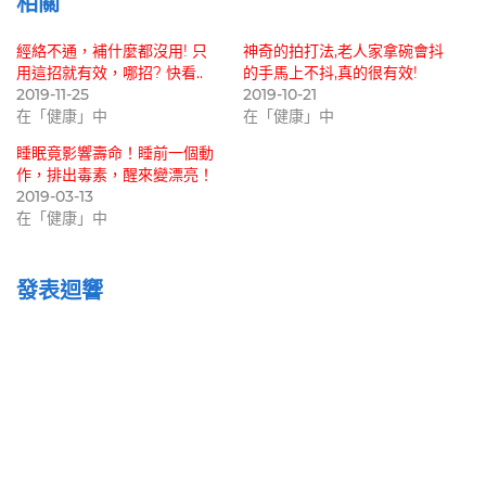
相關
經絡不通，補什麼都沒用! 只
神奇的拍打法,老人家拿碗會抖
用這招就有效，哪招? 快看..
的手馬上不抖,真的很有效!
2019-11-25
2019-10-21
在「健康」中
在「健康」中
睡眠竟影響壽命！睡前一個動
作，排出毒素，醒來變漂亮！
2019-03-13
在「健康」中
發表迴響