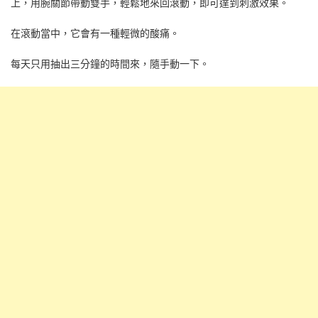
上，用腕關節帶動雙手，輕鬆地來回滾動，即可達到刺激效果。
在滾動當中，它會有一種輕微的酸痛。
每天只用抽出三分鐘的時間來，隨手動一下。