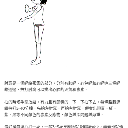
肘窩是一個經絡密集的部分，分別有肺經、心包經和心經這三條經
絡通過，拍打肘窩可以排出心肺的火氣和毒素。
拍的時候手掌放鬆，有力且有節奏的一下一下拍下去，每條胳膊連
續拍打5~10分鐘，先拍左肘窩，再拍右肘窩，便會出現青、紅、
紫、黑等不同顏色的毒素反應物，顏色越深問題越嚴重。
最好是每週拍打一次，一般3~5次反應物就會明顯減少，毒素也就清