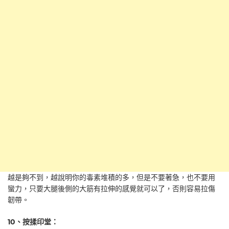
越是夠不到，越說明你的毒素堆積的多，但是不要著急，也不要用
蠻力，只要大腿後側的大筋有拉伸的感覺就可以了，否則容易拉傷
韌帶。
10、按揉印堂：