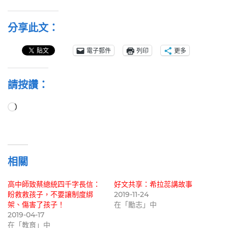
分享此文：
電子郵件
列印
更多
請按讚：
正
在
載
入...
相關
高中師致蔡總統四千字長信：
好文共享：希拉蕊講故事
盼救救孩子，不要讓制度綁
2019-11-24
架、傷害了孩子！
在「勵志」中
2019-04-17
在「教育」中