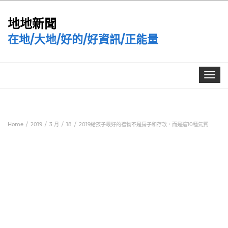
地地新聞
在地/大地/好的/好資訊/正能量
Toggle
navigat
Home
2019
3 月
18
2019給孩子最好的禮物不是房子和存款，而是這10種氣質