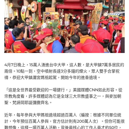
4月7日晚上，15萬人湧進台中大甲，這人數，是大甲鎮7萬多居民的
兩倍。10點一到，空中噴射長達3分多鐘的煙火，眾人雙手合掌祝
禱，恭迎大甲鎮瀾宮媽祖起駕，開始今年的進香遶境。
「這是全世界最受歡迎的一場健行，」美國媒體CNN如此形容。從
宗教角度看，許多媒體認為它是全球三大宗教盛事之一，與麥加朝
聖、梵諦岡耶誕彌撒齊名。
近年，每年參與大甲媽祖遶境超過百萬人（編按：根據不同單位統
計，今年預估百萬人參與，官方估計則有200萬人次）。但你可能很
難想像，這樣一場百萬人活動，背後最核心的工作人員才約50位，