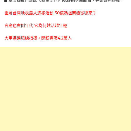
▋本文擷取自雜誌《商業周刊》1639期封面故事，完整系列報導：
圖解台灣地表最大遷移活動 50億媽祖商機從哪來？
宮廟也會倒年代 它為何越活越年輕
大甲媽遶境總指揮，開粉專吸4.2萬人