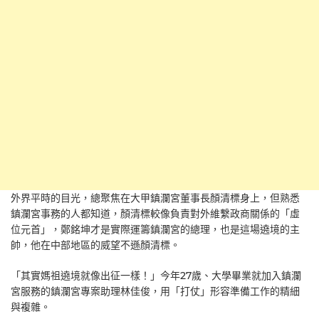
外界平時的目光，總聚焦在大甲鎮瀾宮董事長顏清標身上，但熟悉
鎮瀾宮事務的人都知道，顏清標較像負責對外維繫政商關係的「虛
位元首」，鄭銘坤才是實際運籌鎮瀾宮的總理，也是這場遶境的主
帥，他在中部地區的威望不遜顏清標。
「其實媽祖遶境就像出征一樣！」今年27歲、大學畢業就加入鎮瀾
宮服務的鎮瀾宮專案助理林佳俊，用「打仗」形容準備工作的精細
與複雜。