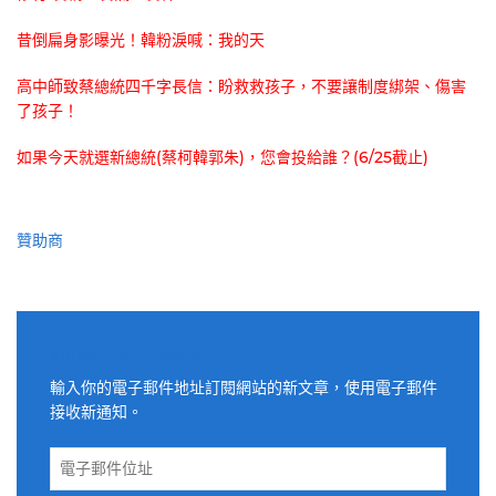
昔倒扁身影曝光！韓粉淚喊：我的天
高中師致蔡總統四千字長信：盼救救孩子，不要讓制度綁架、傷害
了孩子！
如果今天就選新總統(蔡柯韓郭朱)，您會投給誰？(6/25截止)
贊助商
適用電子郵件訂閱網站
輸入你的電子郵件地址訂閱網站的新文章，使用電子郵件
接收新通知。
電
子