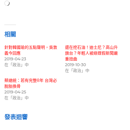
正
在
載
入...
相關
針對韓國瑜的五點聲明，吳敦
還在挖石油！迪士尼？高山升
義今回應
旗台？年輕人被綠媒假新聞嚴
2019-04-23
重扭曲
在「政治」中
2019-10-30
在「政治」中
蔡總統：若有完整8年 台灣必
脫胎換骨
2019-04-25
在「政治」中
發表迴響