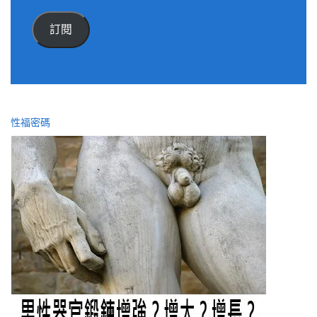
郵
件
訂閱
位
址
性福密碼