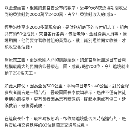
以金流而言，根據鎮瀾宮曾公布的數字，近年9天8夜遶境期間收受
到的香油錢約2000萬至2400萬，占全年香油錢收入約1成5。
經手沿途至少2000多萬現金的，是財務組底下的收付組志工。組內
共有約50位成員，來自各行各業，包括老師、金融從業人員等，遶
境期間，他們要穿著收付組的黃背心、戴上識別證並開立收據，才
能收受香油錢。
醫療志工團，更是攸關人命的關鍵編組。鎮瀾宮醫療團是目前台灣
規模最龐大的民間信仰醫療志工團，成員超過700位，今年遶境就出
動了250名志工。
如此大陣仗，因為全長300公里、平均每日走3、40公里，對於全程
參與者而言是一場苦行。醫療團團長李俊穎表示，過往不僅有信徒
走到心肌梗塞，更有長者因為患有糖尿病，腳起水泡或有傷口，延
誤救治，最後得截肢。
在這段長征中，最容易被忽略、卻攸關遶境能否照時程進行的，是
負責維持交通秩序的83位鎮瀾宮交通隊成員。