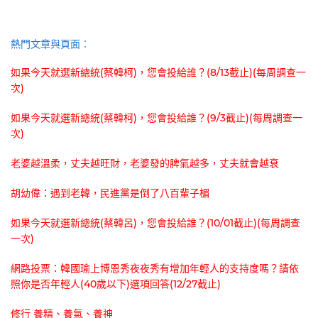
熱門文章與頁面︰
如果今天就選新總統(蔡韓柯)，您會投給誰？(8/13截止)(每周調查一
次)
如果今天就選新總統(蔡韓柯)，您會投給誰？(9/3截止)(每周調查一
次)
老婆越溫柔，丈夫越旺財，老婆發的脾氣越多，丈夫就會越衰
胡幼偉：遇到老韓，民進黨是倒了八百輩子楣
如果今天就選新總統(蔡韓呂)，您會投給誰？(10/01截止)(每周調查
一次)
網路投票：韓國瑜上博恩秀夜夜秀有增加年輕人的支持度嗎？請依
照你是否年輕人(40歲以下)選項回答(12/27截止)
修行 養精、養氣、養神