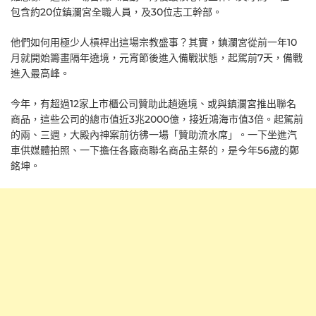
包含約20位鎮瀾宮全職人員，及30位志工幹部。
他們如何用極少人槓桿出這場宗教盛事？其實，鎮瀾宮從前一年10
月就開始籌畫隔年遶境，元宵節後進入備戰狀態，起駕前7天，備戰
進入最高峰。
今年，有超過12家上市櫃公司贊助此趟遶境、或與鎮瀾宮推出聯名
商品，這些公司的總市值近3兆2000億，接近鴻海市值3倍。起駕前
的兩、三週，大殿內神案前彷彿一場「贊助流水席」。一下坐進汽
車供媒體拍照、一下擔任各廠商聯名商品主祭的，是今年56歲的鄭
銘坤。