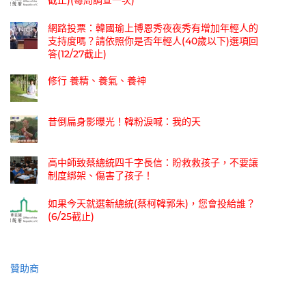
網路投票：韓國瑜上博恩秀夜夜秀有增加年輕人的
支持度嗎？請依照你是否年輕人(40歲以下)選項回
答(12/27截止)
修行 養精、養氣、養神
昔倒扁身影曝光！韓粉淚喊：我的天
高中師致蔡總統四千字長信：盼救救孩子，不要讓
制度綁架、傷害了孩子！
如果今天就選新總統(蔡柯韓郭朱)，您會投給誰？
(6/25截止)
贊助商