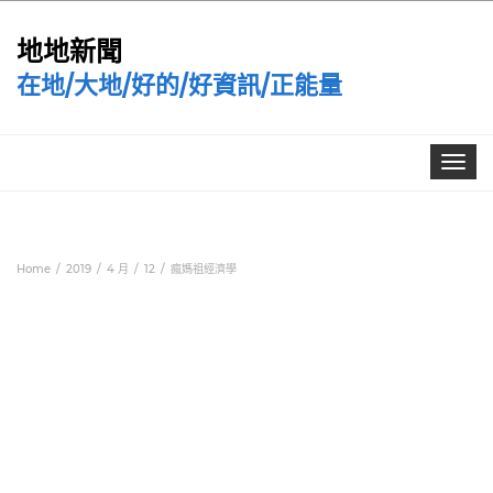
地地新聞
在地/大地/好的/好資訊/正能量
Toggle
navigat
Home
2019
4 月
12
瘋媽祖經濟學