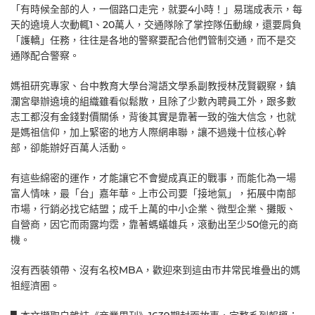
「有時候全部的人，一個路口走完，就要4小時！」易瑞成表示，每
天的遶境人次動輒1、20萬人，交通隊除了掌控隊伍動線，還要肩負
「護轎」任務，往往是各地的警察要配合他們管制交通，而不是交
通隊配合警察。
媽祖研究專家、台中教育大學台灣語文學系副教授林茂賢觀察，鎮
瀾宮舉辦遶境的組織雖看似鬆散，且除了少數內聘員工外，跟多數
志工都沒有金錢對價關係，背後其實是靠著一致的強大信念，也就
是媽祖信仰，加上緊密的地方人際網串聯，讓不過幾十位核心幹
部，卻能辦好百萬人活動。
有這些綿密的運作，才能讓它不會變成真正的戰事，而能化為一場
富人情味，最「台」嘉年華。上市公司要「接地氣」，拓展中南部
市場，行銷必找它結盟；成千上萬的中小企業、微型企業、攤販、
自營商，因它而雨露均霑，靠著螞蟻雄兵，滾動出至少50億元的商
機。
沒有西裝領帶、沒有名校MBA，歡迎來到這由市井常民堆疊出的媽
祖經濟圈。