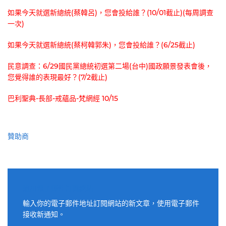
如果今天就選新總統(蔡韓呂)，您會投給誰？(10/01截止)(每周調查
一次)
如果今天就選新總統(蔡柯韓郭朱)，您會投給誰？(6/25截止)
民意調查：6/29國民黨總統初選第二場(台中)國政願景發表會後，
您覺得誰的表現最好？(7/2截止)
巴利聖典-長部-戒蘊品-梵網經 10/15
贊助商
適用電子郵件訂閱網站
輸入你的電子郵件地址訂閱網站的新文章，使用電子郵件
接收新通知。