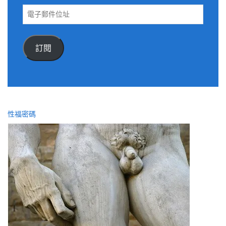
電
子
郵
件
訂閱
位
址
性福密碼