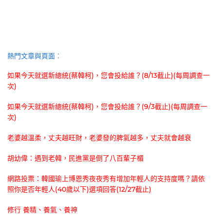
熱門文章與頁面︰
如果今天就選新總統(蔡韓柯)，您會投給誰？(8/13截止)(每周調查一
次)
如果今天就選新總統(蔡韓柯)，您會投給誰？(9/3截止)(每周調查一
次)
老婆越溫柔，丈夫越旺財，老婆發的脾氣越多，丈夫就會越衰
胡幼偉：遇到老韓，民進黨是倒了八百輩子楣
網路投票：韓國瑜上博恩秀夜夜秀有增加年輕人的支持度嗎？請依
照你是否年輕人(40歲以下)選項回答(12/27截止)
修行 養精、養氣、養神