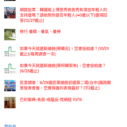
網路投票：韓國瑜上博恩秀夜夜秀有增加年輕人的
支持度嗎？請依照你是否年輕人(40歲以下)選項回
答(12/27截止)
修行 養精、養氣、養神
如果今天就選新總統(蔡韓呂)，您會投給誰？(10/01
截止)(每周調查一次)
如果今天就選新總統(蔡柯韓郭朱)，您會投給誰？
(6/25截止)
民意調查：6/29國民黨總統初選第二場(台中)國政願
景發表會後，您覺得誰的表現最好？(7/2截止)
巴利聖典-長部-戒蘊品-梵網經 10/15
贊助商