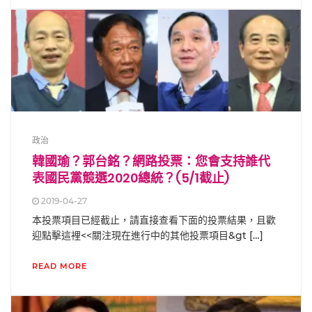
政治
韓國瑜？郭台銘？網路投票：您會支持誰代
表國民黨競選2020總統？(5/1截止)
2019-04-27
本投票項目已經截止，請直接查看下面的投票結果，且歡
迎點擊這裡<<關注現在進行中的其他投票項目&gt […]
READ MORE