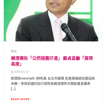
政治
賴清德批「公然搓圓仔湯」 蘇貞昌籲「展現
高度」
2019-04-27
新頭殼newtalk |林昀真 台北市報導 民進黨總統初選協商
未解，參與初選的前行政院長賴清德昨天開臉書直播表
[…]
READ MORE