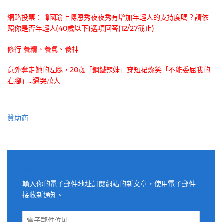
網路投票：韓國瑜上博恩秀夜夜秀有增加年輕人的支持度嗎？請依
照你是否年輕人(40歲以下)選項回答(12/27截止)
修行 養精、養氣、養神
意外奪走她的左腿，20歲「鋼鐵辣妹」穿短裙燦笑「不能委屈我的
右腳」...逼哭萬人
贊助商
適用電子郵件訂閱網站
輸入你的電子郵件地址訂閱網站的新文章，使用電子郵件
接收新通知。
電