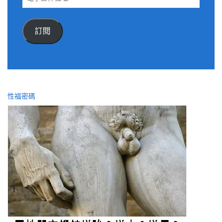
子
郵
件
訂閱
位
址
性福密碼