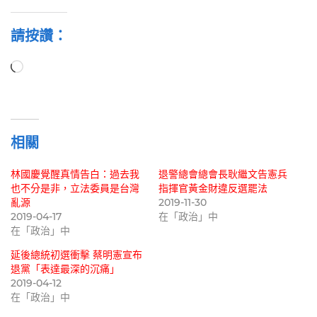
請按讚：
正
在
載
入...
相關
林國慶覺醒真情告白：過去我
退警總會總會長耿繼文告憲兵
也不分是非，立法委員是台灣
指揮官黃金財違反選罷法
亂源
2019-11-30
2019-04-17
在「政治」中
在「政治」中
延後總統初選衝擊 蔡明憲宣布
退黨「表達最深的沉痛」
2019-04-12
在「政治」中