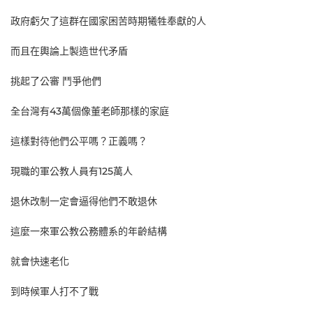
政府虧欠了這群在國家困苦時期犧牲奉獻的人
而且在輿論上製造世代矛盾
挑起了公審 鬥爭他們
全台灣有43萬個像董老師那樣的家庭
這樣對待他們公平嗎？正義嗎？
現職的軍公教人員有125萬人
退休改制一定會逼得他們不敢退休
這麼一來軍公教公務體系的年齡結構
就會快速老化
到時候軍人打不了戰