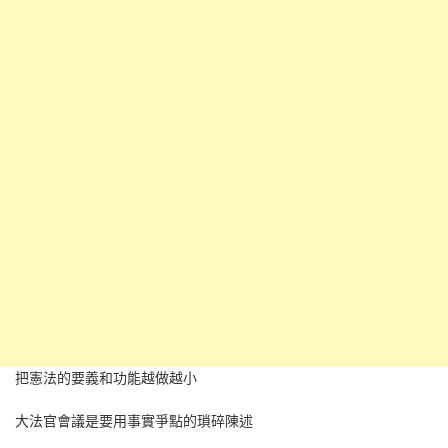
把憲法的要義和功能越做越小
大法官會議是要用事實爭點的瑣碎陳述