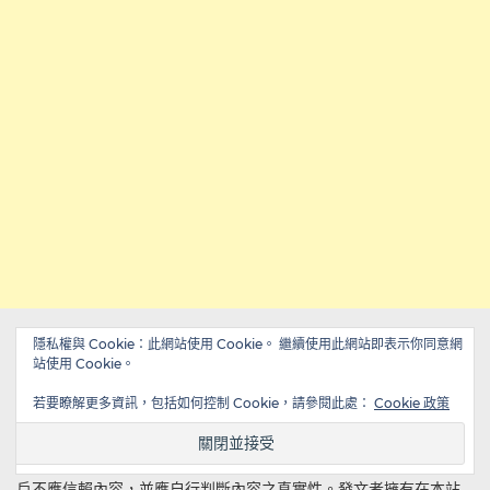
隱私權與 Cookie：此網站使用 Cookie。 繼續使用此網站即表示你同意網
站使用 Cookie。
重要聲明
若要瞭解更多資訊，包括如何控制 Cookie，請參閱此處：
Cookie 政策
重要聲明：ddnews.xyz地地新聞網，本站所有文章由會員即時發
表，本站對所有文章的真實性、完整性及立場等，不負任何法律責
任。 所有文章內容只代表發文者個人意見，並非本網站之立場，用
戶不應信賴內容，並應自行判斷內容之真實性。發文者擁有在本站