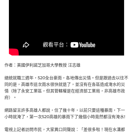
作者：美國伊利諾芝加哥大學教授 汪志雄
總統就職三週年，520全台豪雨，各地傳出災情。但是跟過去以往不
同的是，高雄市這次雨水很快就退了，並沒有在各區造成淹水的災
情（除了永安工業區，但其管轄權是在經濟部工業局，非高雄市政
府）。
網路留言許多高雄人都說，住了幾十年，以前只要這種暴雨，下一
小時就淹了，第一次520高雄的暴雨下了幾個小時竟然都沒有淹水!
電視上記者訪問市民，大家異口同聲說：「差很多啦！現在水溝都