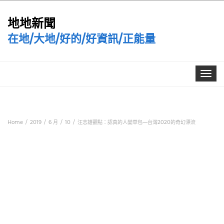
地地新聞
在地/大地/好的/好資訊/正能量
Toggle
navigat
Home
2019
6 月
10
汪志雄觀點：認真的人變草包—台灣2020的奇幻漂流