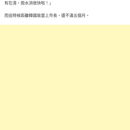
有在清，雨水消很快啦！」
而這時候距離韓國瑜當上市長，還不滿五個月。