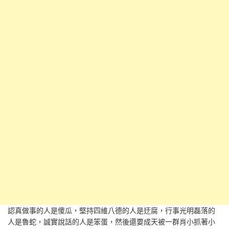
認真做事的人是傻瓜，堅持四維八德的人是迂腐，行事光明磊落的
人是魯蛇，誠實說話的人是笨蛋，然後還要成天被一群肖小抓著小