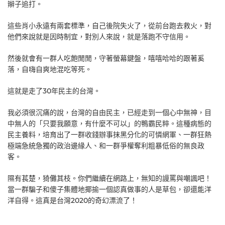
辮子追打。
這些肖小永遠有兩套標準，自己後院失火了，從前台跑去救火，對
他們來說就是因時制宜，對別人來說，就是落跑不守信用。
然後就會有一群人吃飽閒閒，守著螢幕鍵盤，嘻嘻哈哈的跟著奚
落，自嗨自爽地混吃等死。
這就是走了30年民主的台灣。
我必須很沉痛的說，台灣的自由民主，已經走到一個心中無神，目
中無人的「只要我願意，有什麼不可以」的鴨霸民粹。這種病態的
民主養料，培育出了一群收錢辦事抹黑分化的可憐網軍、一群狂熱
極端急統急獨的政治邊緣人、和一群爭權奪利粗暴低俗的無良政
客。
隰有萇楚，猗儺其枝。你們繼續在網路上，無知的謾罵與嘲諷吧！
當一群騙子和傻子集體地揶揄一個認真做事的人是草包，卻還能洋
洋自得。這真是台灣2020的奇幻漂流了！