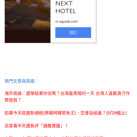
熱門文章與頁面︰
海外政論：選舉結果你信嗎？台灣最黑暗的一天 台灣人喜歡貪汙作
弊造假？
如果今天就選新總統(蔡賴柯韓郭朱王)，您會投給誰？(5/29截止)
店家看中天遭負評「通敵賣國」！