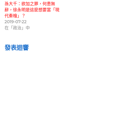
孫大千：欲加之罪，何患無
辭，徐永明是這麼想要當「現
代秦檜」？
2019-07-22
在「政治」中
發表迴響