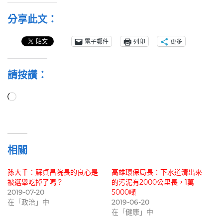
分享此文：
電子郵件
列印
更多
請按讚：
正
在
載
入...
相關
孫大千：蘇貞昌院長的良心是
高雄環保局長：下水道清出來
被選舉吃掉了嗎？
的污泥有2000公里長，1萬
2019-07-20
5000噸
在「政治」中
2019-06-20
在「健康」中