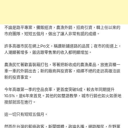
不論是路平專案，攤販經濟，農漁外銷，招商引資，韓上任以來的
市府團隊，短短五個月，做出了讓人非常有感的成績。
許多高雄市民在網上Po文，稱讚新鋪道路的品質；夜市的街道上，
人潮顯著增多，飯店跟零售業的收入都明顯增加。
農漁民忙著歡喜裝箱打包，等著把新收成的農漁產品，放進貨櫃一
車一車的外銷出去；新的廠商與投資客，絡繹不絕的走訪高雄洽談
新的投資事宜。
今年高雄第一季的空品良率，更首度突破5成，較去年同期提升
10.5%，是6年來首見。其他的如雙語教學，城市行銷也如火如荼地
按部就班在進行。
這一切只有短短五個月。
然而在台灣的藍綠政客，新聞媒體，政論名嘴，網路酸民，在野黨