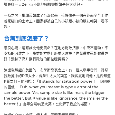
議員卻一天24小時不斷地嘲諷揶揄韓是個大草包。
一時之間，批韓罵韓成了台灣顯學。這好像是一個在外面辛苦工作
養家糊口的土木工，回家卻被自己的小孩跟小孩的朋友嘲笑，看不
起。
台灣到底怎麼了？
憑良心說，還有誰比他更賣命？在地方財政拮据，中央不挹助，不
支持的刁難之下，高雄能推動什麼重大建設？你覺得誰還能做得更
好？選輸了高升到行政院的那位暖男嗎？
這讓我想起在美國的一次學術發表會上，有一個人舉手發問，質疑
我數據中的P值太小，會產生太大的誤差。我客氣地問他，是否知道
P質為何。他回說：「It stands for statistical power！」我幽默
的回他：「Oh, what you meant is type II error of the
sample power. Yes, sample size is like man, the bigger
the better. But P value is like ignorance, the smaller the
better！」言畢全場哄堂大笑，也化解了尷尬的場面。