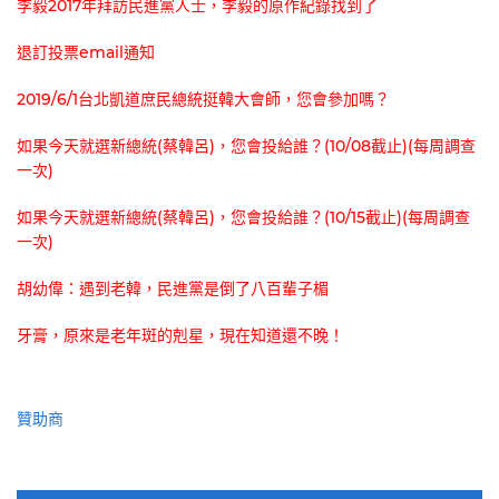
李毅2017年拜訪民進黨人士，李毅的原作紀錄找到了
退訂投票email通知
2019/6/1台北凱道庶民總統挺韓大會師，您會參加嗎？
如果今天就選新總統(蔡韓呂)，您會投給誰？(10/08截止)(每周調查
一次)
如果今天就選新總統(蔡韓呂)，您會投給誰？(10/15截止)(每周調查
一次)
胡幼偉：遇到老韓，民進黨是倒了八百輩子楣
牙膏，原來是老年斑的剋星，現在知道還不晚！
贊助商