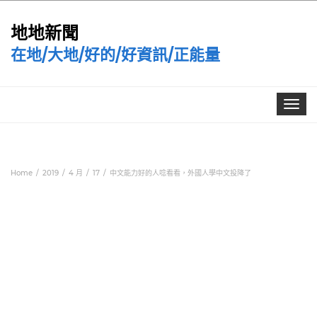
地地新聞
在地/大地/好的/好資訊/正能量
Toggle
navigat
Home
2019
4 月
17
中文能力好的人唸看看，外國人學中文投降了