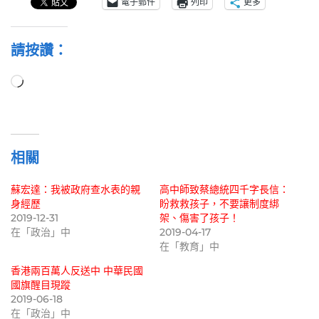
電子郵件
列印
更多
請按讚：
正
在
載
入...
相關
蘇宏達：我被政府查水表的親
高中師致蔡總統四千字長信：
身經歷
盼救救孩子，不要讓制度綁
2019-12-31
架、傷害了孩子！
在「政治」中
2019-04-17
在「教育」中
香港兩百萬人反送中 中華民國
國旗醒目現蹤
2019-06-18
在「政治」中