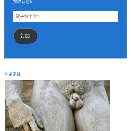
接收新通知。
電
子
郵
件
訂閱
位
址
性福密碼