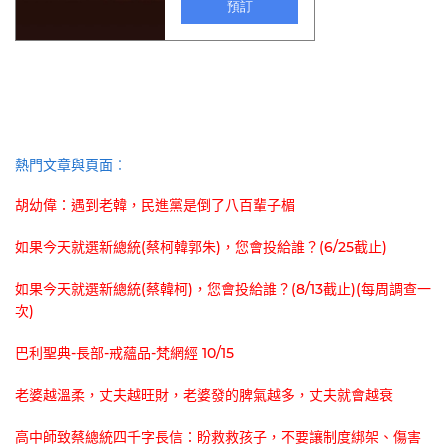
熱門文章與頁面︰
胡幼偉：遇到老韓，民進黨是倒了八百輩子楣
如果今天就選新總統(蔡柯韓郭朱)，您會投給誰？(6/25截止)
如果今天就選新總統(蔡韓柯)，您會投給誰？(8/13截止)(每周調查一
次)
巴利聖典-長部-戒蘊品-梵網經 10/15
老婆越溫柔，丈夫越旺財，老婆發的脾氣越多，丈夫就會越衰
高中師致蔡總統四千字長信：盼救救孩子，不要讓制度綁架、傷害