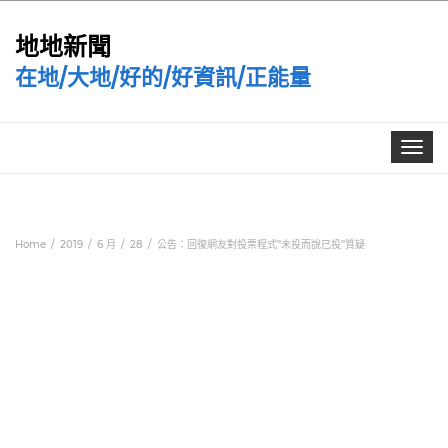
地地新聞
在地/大地/好的/好資訊/正能量
Toggle
navigat
Home
2019
6 月
28
公告：回復網友對投票程式”未投而說已投”質疑