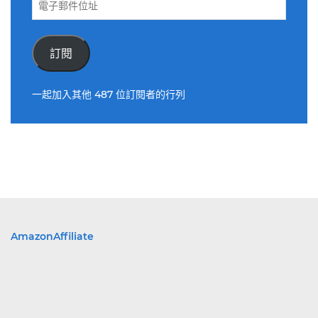
子
郵
件
訂閱
位
址
一起加入其他 487 位訂閱者的行列
AmazonAffiliate