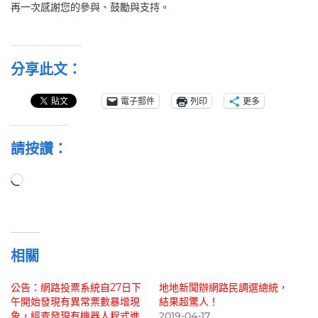
再一次感謝您的參與、鼓勵與支持。
分享此文：
電子郵件
列印
更多
請按讚：
正
在
載
入...
相關
公告：網路投票系統自27日下
地地新聞辦網路民調選總統，
午開始發現有異常票數暴增現
結果超驚人！
象，經查發現有機器人程式進
2019-04-17