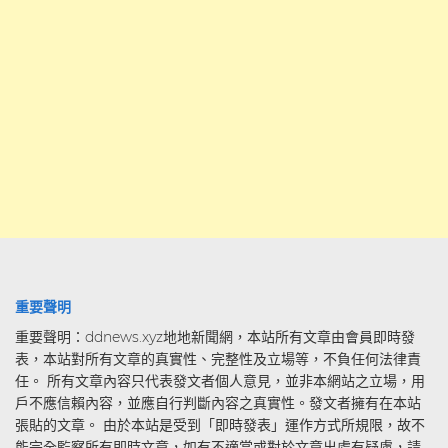
重要聲明
重要聲明：ddnews.xyz地地新聞網，本站所有文章由會員即時發
表，本站對所有文章的真實性、完整性及立場等，不負任何法律責
任。 所有文章內容只代表發文者個人意見，並非本網站之立場，用
戶不應信賴內容，並應自行判斷內容之真實性。發文者擁有在本站
張貼的文章。 由於本站是受到「即時發表」運作方式所規限，故不
能完全監察所有即時文章，如有不適當或對於文章出處有疑慮，請