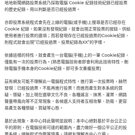
地地新聞網路投票系統乃採取電腦 Cookie 紀錄技術紀錄已經投票
的歷史紀錄，用以判斷是否已經投過票。
亦即投票系統程式會先在上線的電腦(或手機)上搜尋是否已經存在
Cookie 紀錄，如果沒有發現紀錄，就會出現正常投票的按鈕，供給
使用者進行投票的選項；而若發現存在已經投過票的Cookie紀錄，
則程式就會出現”已經投過票，投票紀錄為XX”的字樣。
依據這樣的特性，就會產生一台電腦(手機)上的一筆 Cookie紀錄，
僅能有一次的投票行為。(熟悉電腦技術者即會利用此技術特性，刪
除電腦手機本身的Cookie紀錄，即可多次重複投票)
茲有網友可能不理解此一電腦程式特性，進行第一次投票時，赫然
發現：已經投過票，不能再進行投票！而進而產生對本系統的質
疑、懷疑，加上現在選舉文化不良，各種謠言、抹黑、灌票、網路
聲量帶風向等不正常現象，各候選人支持者互相攻擊、防衛，更容
易產生各種懷疑、質疑等心態。
基於此現象，本中心特此聲明並說明：本中心絕對基於平台公正公
平的原則，在電腦技術可達的範圍內，盡力做好一個公平公正的投
票系統，絕無程式作弊等情事，請網友理解本中心立場。