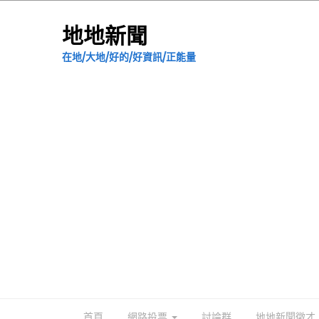
地地新聞
在地/大地/好的/好資訊/正能量
首頁
網路投票
討論群
地地新聞徵才