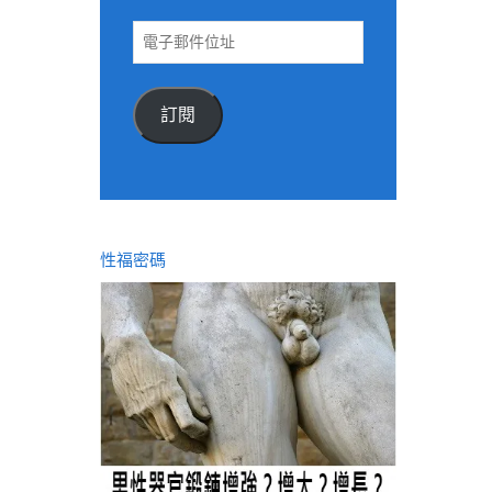
電
子
郵
件
訂閱
位
址
性福密碼