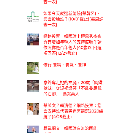
查一次)
如果今天就選新總統(蔡韓呂)，
您會投給誰？(10/01截止)(每周調
查一次)
網路投票：韓國瑜上博恩秀夜夜
秀有增加年輕人的支持度嗎？請
依照你是否年輕人(40歲以下)選
項回答(12/27截止)
修行 養精、養氣、養神
意外奪走她的左腿，20歲「鋼鐵
辣妹」穿短裙燦笑「不能委屈我
的右腳」...逼哭萬人
蔡英文？賴清德？網路投票：您
會支持誰代表民進黨競選2020總
統？(4/25截止)
轉載網文：韓國瑜有無治國能