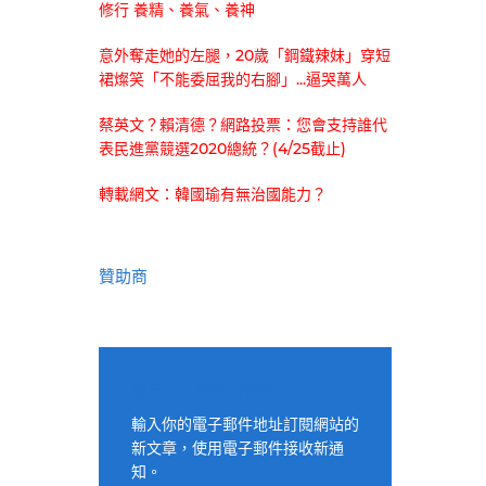
修行 養精、養氣、養神
意外奪走她的左腿，20歲「鋼鐵辣妹」穿短
裙燦笑「不能委屈我的右腳」...逼哭萬人
蔡英文？賴清德？網路投票：您會支持誰代
表民進黨競選2020總統？(4/25截止)
轉載網文：韓國瑜有無治國能力？
贊助商
適用電子郵件訂閱網站
輸入你的電子郵件地址訂閱網站的
新文章，使用電子郵件接收新通
知。