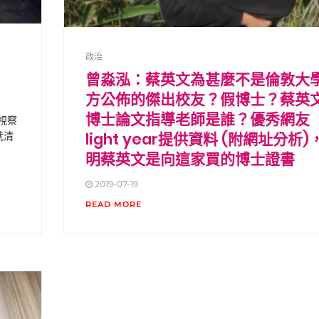
政治
曾淼泓：蔡英文為甚麼不是倫敦大
方公佈的傑出校友？假博士？蔡英
博士論文指導老師是誰？優秀網友
視察
light year提供資料 (附網址分析)
就清
明蔡英文是向這家買的博士證書
2019-07-19
READ MORE