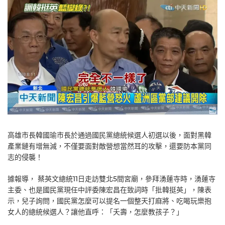
高雄市長韓國瑜市長於通過國民黨總統候選人初選以後，面對黑韓
產業鏈有增無減，不僅要面對敵營想當然耳的攻擊，還要防本黨同
志的侵襲！
據報導， 蔡英文總統11日走訪雙北5間宮廟，參拜湧蓮寺時，湧蓮寺
主委、也是國民黨現任中評委陳宏昌在致詞時「批韓挺英」，陳表
示，兒子詢問，國民黨怎麼可以提名一個整天打麻將、吃喝玩樂抱
女人的總統候選人？讓他直呼：「夭壽，怎麼教孩子？」