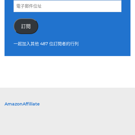
電
子
郵
件
訂閱
位
址
一起加入其他 487 位訂閱者的行列
AmazonAffiliate