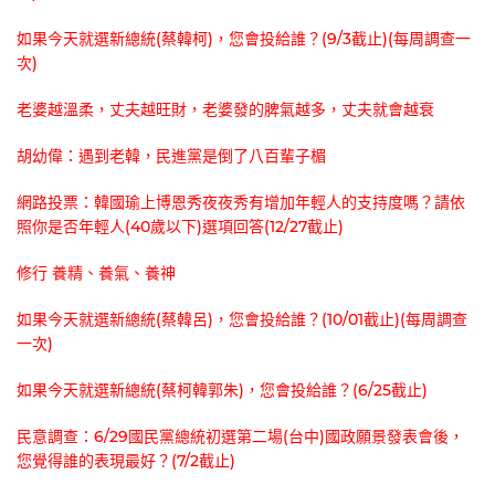
如果今天就選新總統(蔡韓柯)，您會投給誰？(9/3截止)(每周調查一
次)
老婆越溫柔，丈夫越旺財，老婆發的脾氣越多，丈夫就會越衰
胡幼偉：遇到老韓，民進黨是倒了八百輩子楣
網路投票：韓國瑜上博恩秀夜夜秀有增加年輕人的支持度嗎？請依
照你是否年輕人(40歲以下)選項回答(12/27截止)
修行 養精、養氣、養神
如果今天就選新總統(蔡韓呂)，您會投給誰？(10/01截止)(每周調查
一次)
如果今天就選新總統(蔡柯韓郭朱)，您會投給誰？(6/25截止)
民意調查：6/29國民黨總統初選第二場(台中)國政願景發表會後，
您覺得誰的表現最好？(7/2截止)