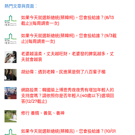
熱門文章與頁面︰
如果今天就選新總統(蔡韓柯)，您會投給誰？(8/13
截止)(每周調查一次)
如果今天就選新總統(蔡韓柯)，您會投給誰？(9/3截
止)(每周調查一次)
老婆越溫柔，丈夫越旺財，老婆發的脾氣越多，丈
夫就會越衰
胡幼偉：遇到老韓，民進黨是倒了八百輩子楣
網路投票：韓國瑜上博恩秀夜夜秀有增加年輕人的
支持度嗎？請依照你是否年輕人(40歲以下)選項回
答(12/27截止)
修行 養精、養氣、養神
如果今天就選新總統(蔡韓呂)，您會投給誰？(10/01