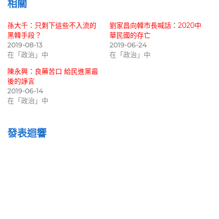
相關
孫大千：只剩下這些不入流的
劉家昌向韓市長喊話：2020中
黑韓手段？
華民國的存亡
2019-08-13
2019-06-24
在「政治」中
在「政治」中
陳永興：良藥苦口 給民進黨最
後的諍言
2019-06-14
在「政治」中
發表迴響