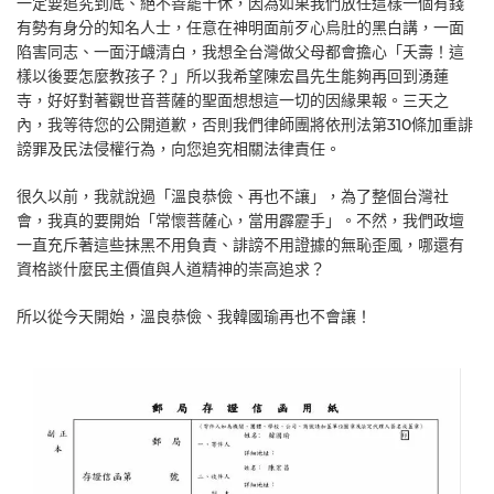
一定要追究到底、絕不善罷干休，因為如果我們放任這樣一個有錢
有勢有身分的知名人士，任意在神明面前歹心烏肚的黑白講，一面
陷害同志、一面汙衊清白，我想全台灣做父母都會擔心「夭壽！這
樣以後要怎麼教孩子？」所以我希望陳宏昌先生能夠再回到湧蓮
寺，好好對著觀世音菩薩的聖面想想這一切的因緣果報。三天之
內，我等待您的公開道歉，否則我們律師團將依刑法第310條加重誹
謗罪及民法侵權行為，向您追究相關法律責任。
很久以前，我就說過「溫良恭儉、再也不讓」，為了整個台灣社
會，我真的要開始「常懷菩薩心，當用霹靂手」。不然，我們政壇
一直充斥著這些抹黑不用負責、誹謗不用證據的無恥歪風，哪還有
資格談什麼民主價值與人道精神的崇高追求？
所以從今天開始，溫良恭儉、我韓國瑜再也不會讓！