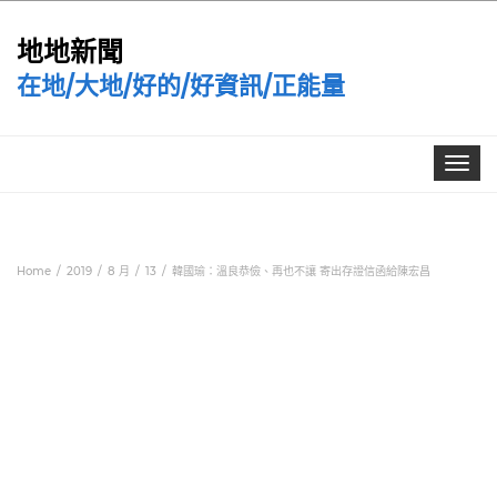
地地新聞
在地/大地/好的/好資訊/正能量
Toggle
navigat
Home
2019
8 月
13
韓國瑜：溫良恭儉、再也不讓 寄出存證信函給陳宏昌