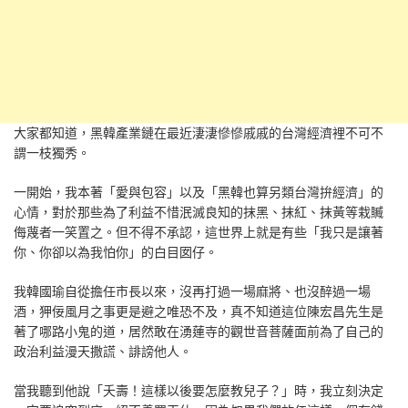
大家都知道，黑韓產業鏈在最近淒淒慘慘戚戚的台灣經濟裡不可不
謂一枝獨秀。
一開始，我本著「愛與包容」以及「黑韓也算另類台灣拚經濟」的
心情，對於那些為了利益不惜泯滅良知的抹黑、抹紅、抹黃等栽贓
侮蔑者一笑置之。但不得不承認，這世界上就是有些「我只是讓著
你、你卻以為我怕你」的白目囡仔。
我韓國瑜自從擔任市長以來，沒再打過一場麻將、也沒醉過一場
酒，狎佞風月之事更是避之唯恐不及，真不知道這位陳宏昌先生是
著了哪路小鬼的道，居然敢在湧蓮寺的觀世音菩薩面前為了自己的
政治利益漫天撒謊、誹謗他人。
當我聽到他說「夭壽！這樣以後要怎麼教兒子？」時，我立刻決定