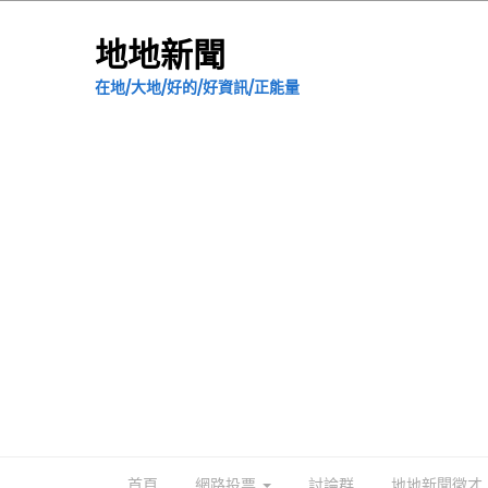
地地新聞
在地/大地/好的/好資訊/正能量
首頁
網路投票
討論群
地地新聞徵才