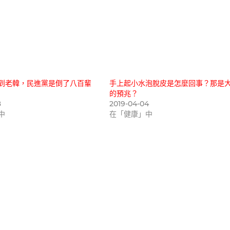
到老韓，民進黨是倒了八百輩
手上起小水泡脫皮是怎麼回事？那是
的預兆？
8
2019-04-04
中
在「健康」中