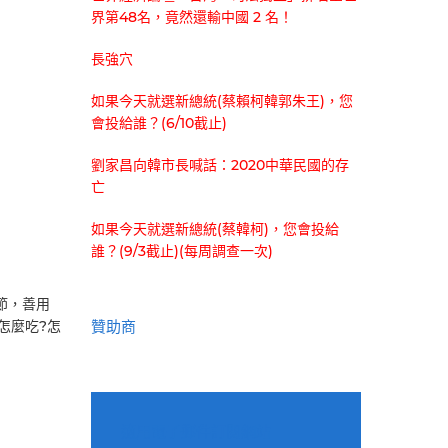
界第48名，竟然還輸中國 2 名！
長強穴
如果今天就選新總統(蔡賴柯韓郭朱王)，您
會投給誰？(6/10截止)
劉家昌向韓市長喊話：2020中華民國的存
亡
如果今天就選新總統(蔡韓柯)，您會投給
誰？(9/3截止)(每周調查一次)
節，善用
贊助商
怎麼吃?怎
適用電子郵件訂閱網站