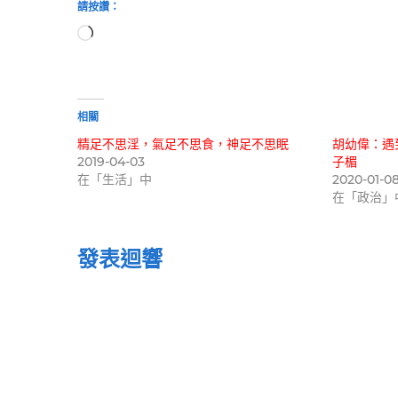
請按讚：
正
在
載
入...
相關
精足不思淫，氣足不思食，神足不思眠
胡幼偉：遇
2019-04-03
子楣
在「生活」中
2020-01-0
在「政治」
發表迴響