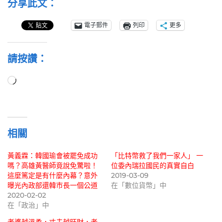
分享此文：
電子郵件
列印
更多
請按讚：
正
在
載
入...
相關
黃義霖：韓國瑜會被罷免成功
「比特幣救了我們一家人」 一
嗎？高雄黃醫師竟說免驚啦！
位委內瑞拉國民的真實自白
這麼篤定是有什麼內幕？意外
2019-03-09
曝光內政部還韓市長一個公道
在「數位貨幣」中
2020-02-02
在「政治」中
老婆越溫柔，丈夫越旺財，老