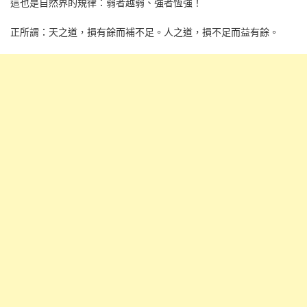
這也是自然界的規律：弱者越弱、強者恆強！
正所謂：天之道，損有餘而補不足。人之道，損不足而益有餘。