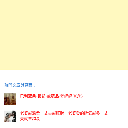
熱門文章與頁面︰
巴利聖典-長部-戒蘊品-梵網經 10/15
老婆越溫柔，丈夫越旺財，老婆發的脾氣越多，丈
夫就會越衰