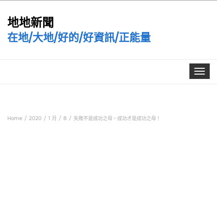
地地新聞
在地/大地/好的/好資訊/正能量
Toggle
navigat
Home
2020
1 月
8
失敗不是成功之母，成功才是成功之母！