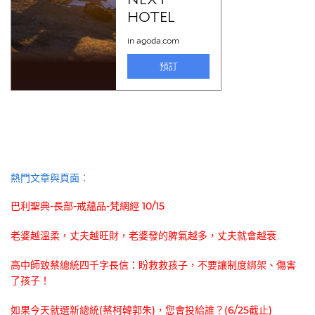
熱門文章與頁面︰
巴利聖典-長部-戒蘊品-梵網經 10/15
老婆越溫柔，丈夫越旺財，老婆發的脾氣越多，丈夫就會越衰
高中師致蔡總統四千字長信：盼救救孩子，不要讓制度綁架、傷害
了孩子！
如果今天就選新總統(蔡柯韓郭朱)，您會投給誰？(6/25截止)