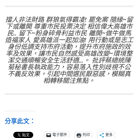
擋人非法財路 群狼氣得霸凌! 罷免案 隨緣~留
下或離開 尊重市民投票決定 相信偉大高雄市
民.. 留下~粉身碎骨利益市民 離開~做牛做馬
造福家人 愛高雄派一起加油! 用行動或是志工
身份低調支持市府活動，提升市府施政的效
率及效果，讓市民自然感受高雄改變~環境整
潔交通順暢安全生活舒適…。 批評蔡總統陳
菊秘書長執政能力，容易落入性別歧視不公
不義反效果，引起中間選民厭惡感，模糊真
相轉移關注焦點。
分享此文：
電子郵件
列印
更多