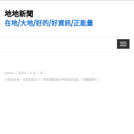
地地新聞
在地/大地/好的/好資訊/正能量
Toggle
navigat
Home
2020
3 月
15
小英女孩第一次就這麼沒了！他對韓國瑜的評價竟是如此！初體驗曝光！