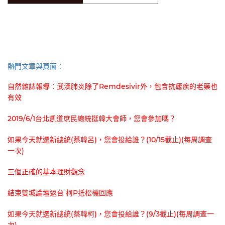
熱門文章與頁面︰
自然雜誌報導：武漢肺炎除了Remdesivir外，包含抗瘧疾的老藥也
有效
2019/6/1台北凱道庶民總統挺韓大會師，您會參加嗎？
如果今天就選新總統(蔡韓呂)，您會投給誰？(10/15截止)(每周調查
一次)
三個正確的基本理財觀念
結束雙城論壇返台 柯P抵松機回應
如果今天就選新總統(蔡韓柯)，您會投給誰？(9/3截止)(每周調查一
次)