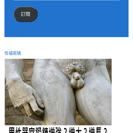
郵
件
訂閱
位
址
性福密碼