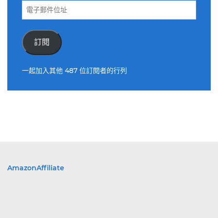
電
子
郵
件
訂閱
位
址
一起加入其他 487 位訂閱者的行列
AmazonAffiliate