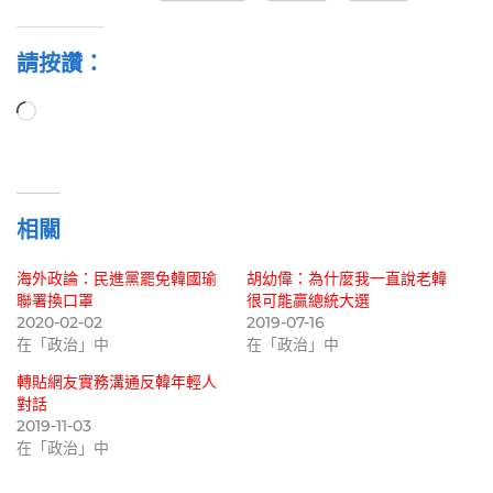
請按讚：
正
在
載
入...
相關
海外政論：民進黨罷免韓國瑜
胡幼偉：為什麼我一直說老韓
聯署換口罩
很可能贏總統大選
2020-02-02
2019-07-16
在「政治」中
在「政治」中
轉貼網友實務溝通反韓年輕人
對話
2019-11-03
在「政治」中