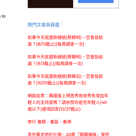
熱門文章與頁面︰
如果今天就選新總統(蔡韓柯)，您會投給
誰？(8/13截止)(每周調查一次)
如果今天就選新總統(蔡韓柯)，您會投給
誰？(9/3截止)(每周調查一次)
如果今天就選新總統(蔡韓呂)，您會投給
誰？(10/01截止)(每周調查一次)
網路投票：韓國瑜上博恩秀夜夜秀有增加年
輕人的支持度嗎？請依照你是否年輕人(40
歲以下)選項回答(12/27截止)
修行 養精、養氣、養神
意外奪走她的左腿，20歲「鋼鐵辣妹」穿短