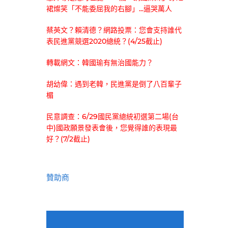
裙燦笑「不能委屈我的右腳」...逼哭萬人
蔡英文？賴清德？網路投票：您會支持誰代
表民進黨競選2020總統？(4/25截止)
轉載網文：韓國瑜有無治國能力？
胡幼偉：遇到老韓，民進黨是倒了八百輩子
楣
民意調查：6/29國民黨總統初選第二場(台
中)國政願景發表會後，您覺得誰的表現最
好？(7/2截止)
贊助商