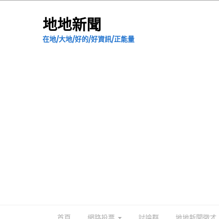
地地新聞
在地/大地/好的/好資訊/正能量
首頁
網路投票
討論群
地地新聞徵才