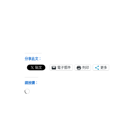
分享此文：
電子郵件
列印
更多
請按讚：
正
在
載
入...