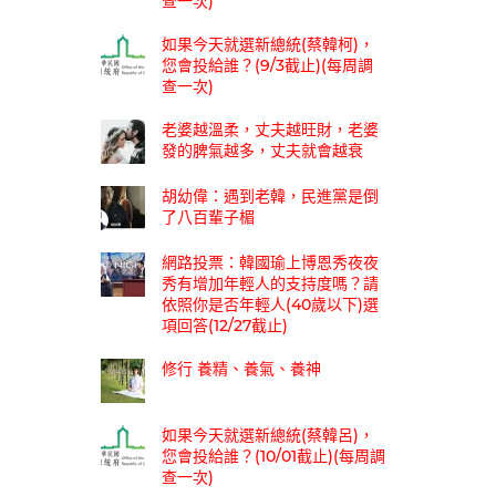
查一次)
如果今天就選新總統(蔡韓柯)，
您會投給誰？(9/3截止)(每周調
查一次)
老婆越溫柔，丈夫越旺財，老婆
發的脾氣越多，丈夫就會越衰
胡幼偉：遇到老韓，民進黨是倒
了八百輩子楣
網路投票：韓國瑜上博恩秀夜夜
秀有增加年輕人的支持度嗎？請
依照你是否年輕人(40歲以下)選
項回答(12/27截止)
修行 養精、養氣、養神
如果今天就選新總統(蔡韓呂)，
您會投給誰？(10/01截止)(每周調
查一次)