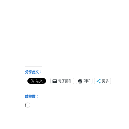
分享此文：
電子郵件
列印
更多
請按讚：
正
在
載
入...