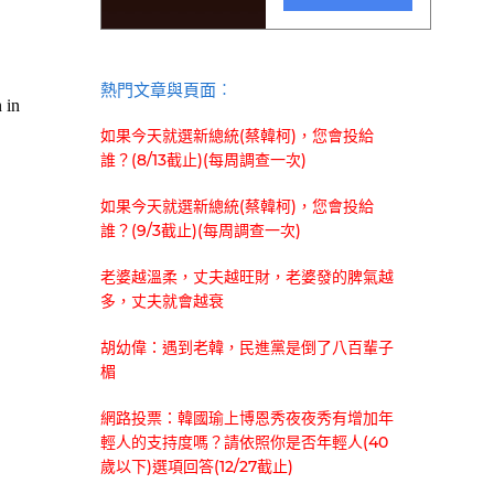
熱門文章與頁面︰
如果今天就選新總統(蔡韓柯)，您會投給
誰？(8/13截止)(每周調查一次)
如果今天就選新總統(蔡韓柯)，您會投給
誰？(9/3截止)(每周調查一次)
老婆越溫柔，丈夫越旺財，老婆發的脾氣越
多，丈夫就會越衰
胡幼偉：遇到老韓，民進黨是倒了八百輩子
楣
網路投票：韓國瑜上博恩秀夜夜秀有增加年
輕人的支持度嗎？請依照你是否年輕人(40
歲以下)選項回答(12/27截止)