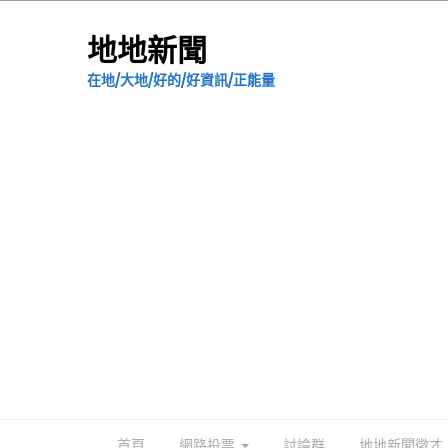
地地新聞
在地/大地/好的/好資訊/正能量
首頁
網路投票
討論群
地地新聞徵才