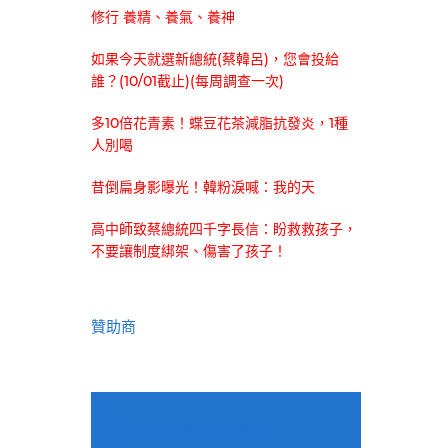
修行 養精、養氣、養神
如果今天就選新總統(蔡韓呂)，您會投給
誰？(10/01截止)(每周調查一次)
多10倍花青素！蝶豆花茶減脂抗發炎，1種
人別喝
昔倒扁身影曝光！韓粉淚喊：我的天
高中師致蔡總統四千字長信：盼救救孩子，
不要讓制度綁架、傷害了孩子！
贊助商
適用電子郵件訂閱網站