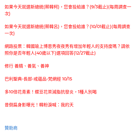
如果今天就選新總統(蔡韓柯)，您會投給誰？(9/3截止)(每周調查一
次)
如果今天就選新總統(蔡韓呂)，您會投給誰？(10/01截止)(每周調查
一次)
網路投票：韓國瑜上博恩秀夜夜秀有增加年輕人的支持度嗎？請依
照你是否年輕人(40歲以下)選項回答(12/27截止)
修行 養精、養氣、養神
巴利聖典-長部-戒蘊品-梵網經 10/15
多10倍花青素！蝶豆花茶減脂抗發炎，1種人別喝
昔倒扁身影曝光！韓粉淚喊：我的天
贊助商