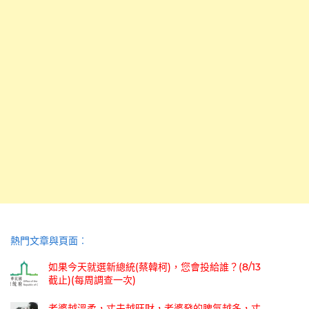
熱門文章與頁面︰
如果今天就選新總統(蔡韓柯)，您會投給誰？(8/13
截止)(每周調查一次)
老婆越溫柔，丈夫越旺財，老婆發的脾氣越多，丈