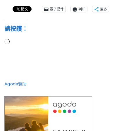
電子郵件
列印
更多
請按讚：
正
在
載
入...
Agoda贊助