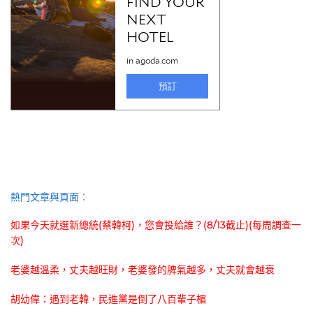
熱門文章與頁面︰
如果今天就選新總統(蔡韓柯)，您會投給誰？(8/13截止)(每周調查一
次)
老婆越溫柔，丈夫越旺財，老婆發的脾氣越多，丈夫就會越衰
胡幼偉：遇到老韓，民進黨是倒了八百輩子楣