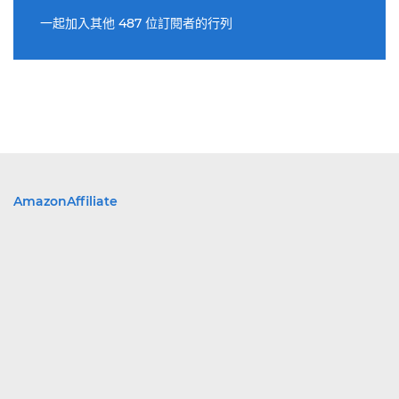
址
一起加入其他 487 位訂閱者的行列
AmazonAffiliate