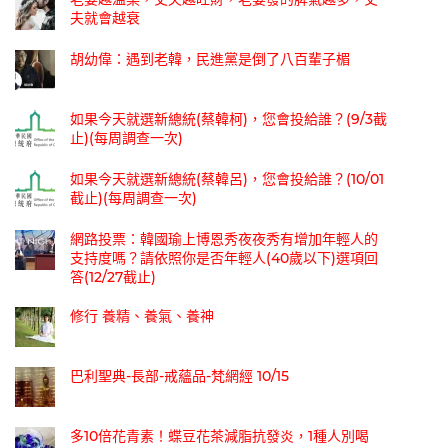
夫就會越衰
胡幼偉：遇到老韓，民進黨是倒了八百輩子楣
如果今天就選新總統(蔡韓柯)，您會投給誰？(9/3截
止)(每周調查一次)
如果今天就選新總統(蔡韓呂)，您會投給誰？(10/01
截止)(每周調查一次)
網路投票：韓國瑜上博恩秀夜夜秀有增加年輕人的
支持度嗎？請依照你是否年輕人(40歲以下)選項回
答(12/27截止)
修行 養精、養氣、養神
巴利聖典-長部-戒蘊品-梵網經 10/15
多10倍花青素！蝶豆花茶減脂抗發炎，1種人別喝