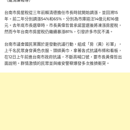
（龐清廉報導）
台南市房屋稅從三年前賴清德擔任市長時就開始調漲，並回溯15
年。前二年分別調漲54%和65%，分別為市庫挹注14億元和16億
元。去年底市長選舉時，市長黃偉哲曾承諾當選後將凍漲房屋稅，
然而今年台南市房屋稅仍繼續暴漲81%，引發許多市民不滿。
台南市議會國民黨團於是發動抗議行動，組成「房（黃）衫軍」，
上千名民眾身穿黃色衣服、頭綁黃巾，拿著各式抗議布條和看板，
在12日上午前進台南市政府抗議，不斷高喊口號，要市長黃偉哲出
面說明。群情激憤的民眾並與維安警察爆發多次推擠衝突。