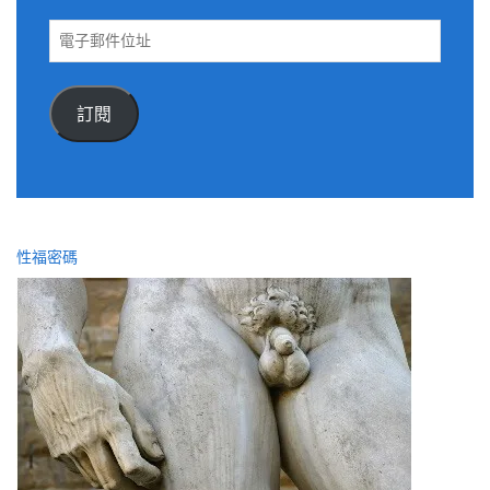
電
子
郵
件
訂閱
位
址
性福密碼