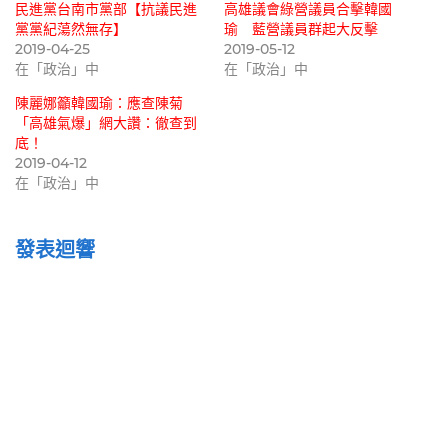
民進黨台南市黨部【抗議民進
高雄議會綠營議員合擊韓國
黨黨紀蕩然無存】
瑜 藍營議員群起大反擊
2019-04-25
2019-05-12
在「政治」中
在「政治」中
陳麗娜籲韓國瑜：應查陳菊
「高雄氣爆」網大讚：徹查到
底！
2019-04-12
在「政治」中
發表迴響