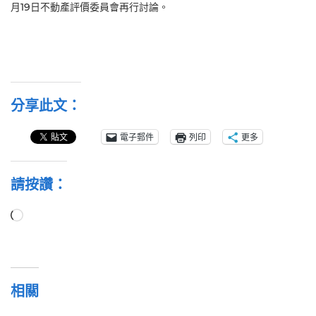
月19日不動產評價委員會再行討論。
分享此文：
電子郵件
列印
更多
請按讚：
正
在
載
入...
相關