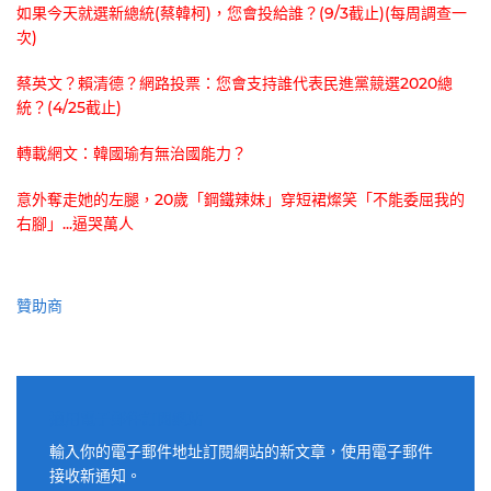
如果今天就選新總統(蔡韓柯)，您會投給誰？(9/3截止)(每周調查一
次)
蔡英文？賴清德？網路投票：您會支持誰代表民進黨競選2020總
統？(4/25截止)
轉載網文：韓國瑜有無治國能力？
意外奪走她的左腿，20歲「鋼鐵辣妹」穿短裙燦笑「不能委屈我的
右腳」...逼哭萬人
贊助商
適用電子郵件訂閱網站
輸入你的電子郵件地址訂閱網站的新文章，使用電子郵件
接收新通知。