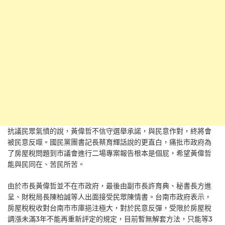
抗議民眾氣憤的說，黃偉哲不信守選舉承諾，與民意作對，終將會
被民意反噬。國民黨團書記長蔡育輝話說的更直白，痛批市政府為
了房屋稅問題到市議會進行二場專案報告根本是個屁，希望黃偉哲
能與民同在、苦民所苦。
由於市長黃偉哲並不在市政府，最後由副市長許育典、秘書長方進
呈、財稅局長陳柏誠等人出面接受民眾陳情書。台南市政府表示，
房屋稅稅收對台南市市庫挹注極大，對於民意反彈，受限於房屋稅
調漲未滿3年不能再重新評定的規定，目前暫無解套方法，只能等3