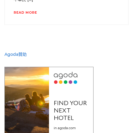
READ MORE
Agoda贊助