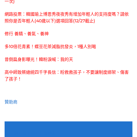
一次)
網路投票：韓國瑜上博恩秀夜夜秀有增加年輕人的支持度嗎？請依
照你是否年輕人(40歲以下)選項回答(12/27截止)
修行 養精、養氣、養神
多10倍花青素！蝶豆花茶減脂抗發炎，1種人別喝
昔倒扁身影曝光！韓粉淚喊：我的天
高中師致蔡總統四千字長信：盼救救孩子，不要讓制度綁架、傷害
了孩子！
贊助商
適用電子郵件訂閱網站