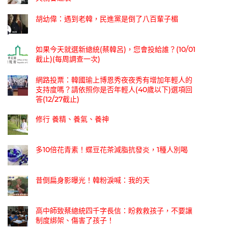
胡幼偉：遇到老韓，民進黨是倒了八百輩子楣
如果今天就選新總統(蔡韓呂)，您會投給誰？(10/01
截止)(每周調查一次)
網路投票：韓國瑜上博恩秀夜夜秀有增加年輕人的
支持度嗎？請依照你是否年輕人(40歲以下)選項回
答(12/27截止)
修行 養精、養氣、養神
多10倍花青素！蝶豆花茶減脂抗發炎，1種人別喝
昔倒扁身影曝光！韓粉淚喊：我的天
高中師致蔡總統四千字長信：盼救救孩子，不要讓
制度綁架、傷害了孩子！