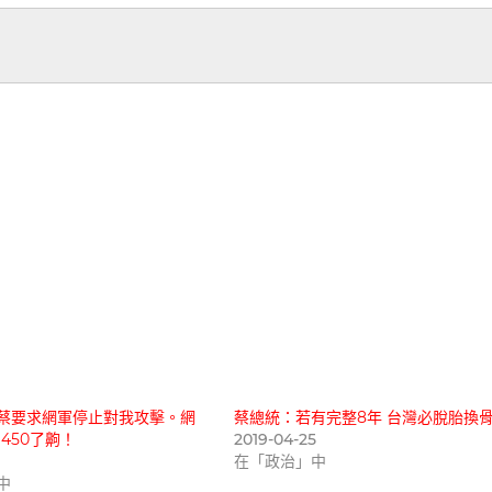
蔡要求網軍停止對我攻擊。網
蔡總統：若有完整8年 台灣必脫胎換
450了齁！
2019-04-25
在「政治」中
中