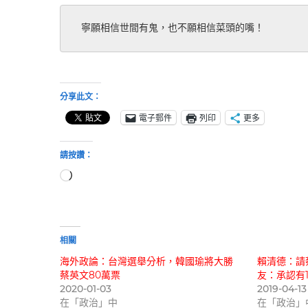
 寧願相信世間有鬼，也不願相信菜頭的嘴！ 
分享此文：
電子郵件
列印
更多
請按讚：
正
在
載
入...
相關
海外政論：台灣選舉分析，韓國瑜將大勝
賴清德：請
蔡英文80萬票
友：承認有1
2020-01-03
2019-04-13
在「政治」中
在「政治」