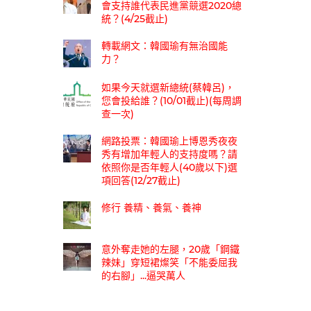
會支持誰代表民進黨競選2020總
統？(4/25截止)
轉載網文：韓國瑜有無治國能
力？
如果今天就選新總統(蔡韓呂)，
您會投給誰？(10/01截止)(每周調
查一次)
網路投票：韓國瑜上博恩秀夜夜
秀有增加年輕人的支持度嗎？請
依照你是否年輕人(40歲以下)選
項回答(12/27截止)
修行 養精、養氣、養神
意外奪走她的左腿，20歲「鋼鐵
辣妹」穿短裙燦笑「不能委屈我
的右腳」...逼哭萬人