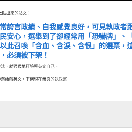
臉書上貼出來的貼文：
常誇言政績、自我感覺良好，可見執政者
民安心，選舉到了卻經常用「恐嚇牌」、
以此召喚「含血、含淚、含恨」的選票，
，必須被下架！
手法，就狠狠地打臉蔡英文自己。
奉還給蔡英文，下架現在無良的執政黨！