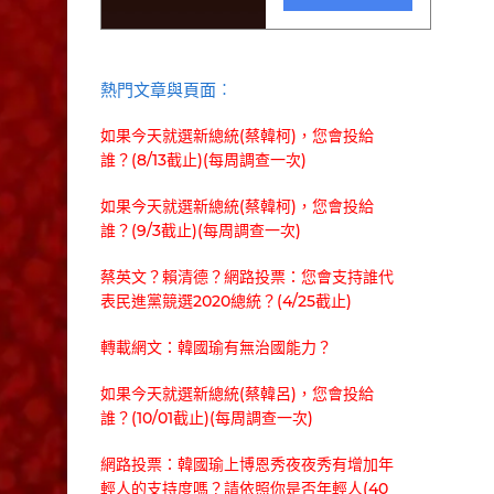
熱門文章與頁面︰
如果今天就選新總統(蔡韓柯)，您會投給
誰？(8/13截止)(每周調查一次)
如果今天就選新總統(蔡韓柯)，您會投給
誰？(9/3截止)(每周調查一次)
蔡英文？賴清德？網路投票：您會支持誰代
表民進黨競選2020總統？(4/25截止)
轉載網文：韓國瑜有無治國能力？
如果今天就選新總統(蔡韓呂)，您會投給
誰？(10/01截止)(每周調查一次)
網路投票：韓國瑜上博恩秀夜夜秀有增加年
輕人的支持度嗎？請依照你是否年輕人(40