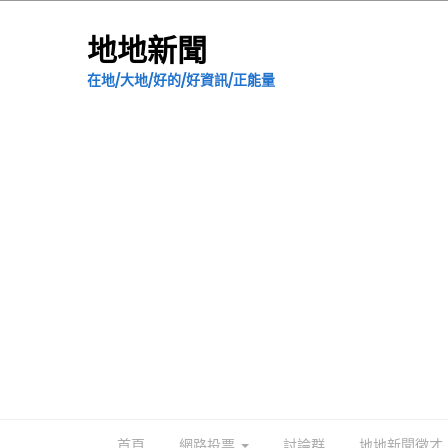
地地新聞
在地/大地/好的/好資訊/正能量
首頁
網路投票
討論群
地地新聞徵才