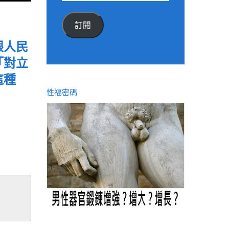
郵
件
訂閱
位
址
跟人民
「對立
這種
性福密碼