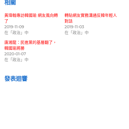
相關
黃瑋翰專訪韓國瑜 網友風向轉
轉貼網友實務溝通反韓年輕人
了
對話
2019-11-09
2019-11-03
在「政治」中
在「政治」中
唐湘龍：民進黨的基層翻了，
韓國瑜將勝
2020-01-07
在「政治」中
發表迴響