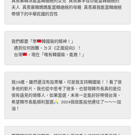
真羨慕韓冰能當韓總統的女兒 真羨慕李佳芬能當韓總統的
夫人 真羨慕韓媽媽能當韓總統的母親 真羨慕我能當韓總統
帶領下的中華民國的百性
我們都要「學
韓國瑜的精神！」
 遇到任何困難，ㄉㄡ《正面迎向》！
 台灣
，現在「唯有韓國瑜，能救！」
我19歲，雖然還沒有投票權，可是我支持韓國瑜！！看了很
多他的影片，我也從中思考了很多，也發現韓市長真的是位
很有遠見的領導人，如果當選，未來一定能好好帶領台灣，
希望韓市長能順利當選
 2024我就能投他連任了～～～加
油！