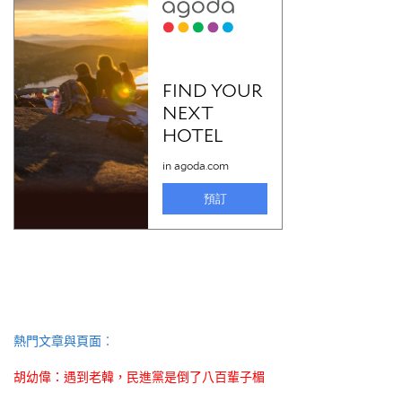
熱門文章與頁面︰
胡幼偉：遇到老韓，民進黨是倒了八百輩子楣