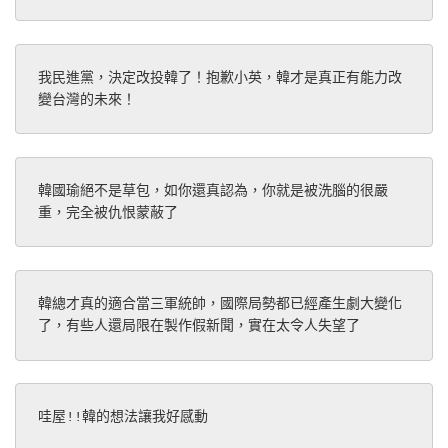
我民進黨，決定改投韓了！抱歉小英，韓才是真正有能力改
變台灣的未來！
韓國瑜絕不是草包，如你還真認為，你就是被洗腦的很嚴
重，完全被仇恨蒙蔽了
韓總才真的適合當三軍統帥，國際局勢都已經產生劇大變化
了，有些人還局限在製作假新聞，實在太令人失望了
哇屋!!韓的想法讓我好感動