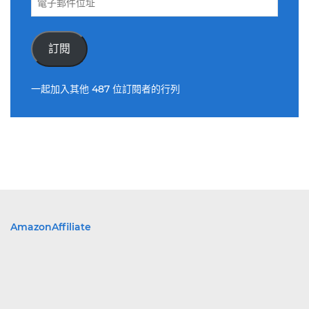
子
郵
件
訂閱
位
址
一起加入其他 487 位訂閱者的行列
AmazonAffiliate