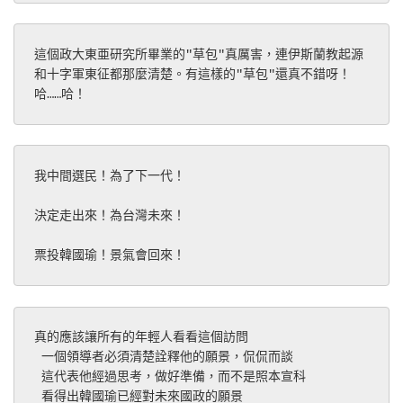
這個政大東亜研究所畢業的"草包"真厲害，連伊斯蘭教起源
和十字軍東征都那麼清楚。有這樣的"草包"還真不錯呀！
哈……哈！
我中間選民！為了下一代！
決定走出來！為台灣未來！
票投韓國瑜！景氣會回來！
真的應該讓所有的年輕人看看這個訪問
 一個領導者必須清楚詮釋他的願景，侃侃而談
 這代表他經過思考，做好準備，而不是照本宣科
 看得出韓國瑜已經對未來國政的願景