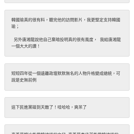
韓國瑜真的很有料，聽完他的訪問影片，我更堅定支持韓國
瑜；
 另外唐湘龍說他自己棄暗投明真的很有風度， 我給唐湘龍
一個大大的讚！
短短四年從一個遠離政壇默默無名的人物升格變成總統，可
說是史無前例
這下民進黨碰到天敵了！哇哈哈，爽呆了