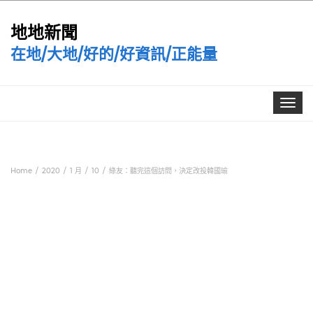
地地新聞
在地/大地/好的/好資訊/正能量
Toggle
navigat
Home
2020
1 月
10
綠友：聽完這個訪問，決定改投韓國瑜