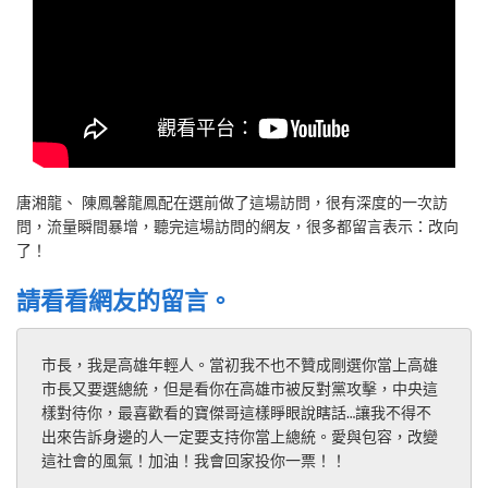
唐湘龍、 陳鳳馨龍鳳配在選前做了這場訪問，很有深度的一次訪
問，流量瞬間暴增，聽完這場訪問的網友，很多都留言表示：改向
了！
請看看網友的留言。
市長，我是高雄年輕人。當初我不也不贊成剛選你當上高雄
市長又要選總統，但是看你在高雄市被反對黨攻擊，中央這
樣對待你，最喜歡看的寶傑哥這樣睜眼說瞎話…讓我不得不
出來告訴身邊的人一定要支持你當上總統。愛與包容，改變
這社會的風氣！加油！我會回家投你一票！！