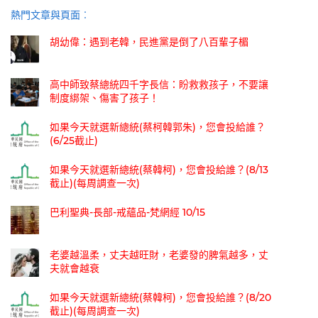
熱門文章與頁面︰
胡幼偉：遇到老韓，民進黨是倒了八百輩子楣
高中師致蔡總統四千字長信：盼救救孩子，不要讓
制度綁架、傷害了孩子！
如果今天就選新總統(蔡柯韓郭朱)，您會投給誰？
(6/25截止)
如果今天就選新總統(蔡韓柯)，您會投給誰？(8/13
截止)(每周調查一次)
巴利聖典-長部-戒蘊品-梵網經 10/15
老婆越溫柔，丈夫越旺財，老婆發的脾氣越多，丈
夫就會越衰
如果今天就選新總統(蔡韓柯)，您會投給誰？(8/20
截止)(每周調查一次)