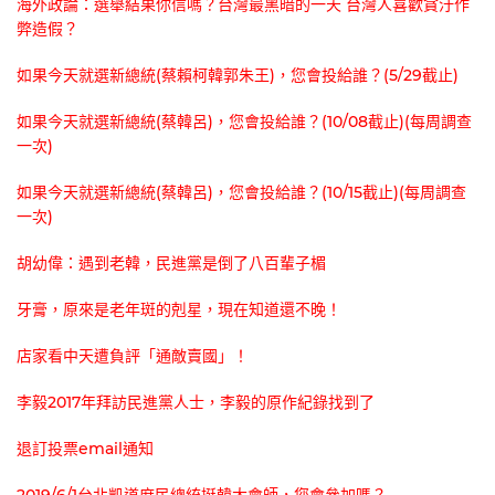
海外政論：選舉結果你信嗎？台灣最黑暗的一天 台灣人喜歡貪汙作
弊造假？
如果今天就選新總統(蔡賴柯韓郭朱王)，您會投給誰？(5/29截止)
如果今天就選新總統(蔡韓呂)，您會投給誰？(10/08截止)(每周調查
一次)
如果今天就選新總統(蔡韓呂)，您會投給誰？(10/15截止)(每周調查
一次)
胡幼偉：遇到老韓，民進黨是倒了八百輩子楣
牙膏，原來是老年斑的剋星，現在知道還不晚！
店家看中天遭負評「通敵賣國」！
李毅2017年拜訪民進黨人士，李毅的原作紀錄找到了
退訂投票email通知