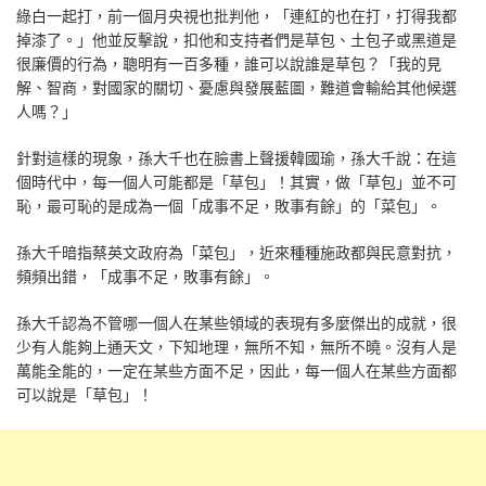
綠白一起打，前一個月央視也批判他，「連紅的也在打，打得我都
掉漆了。」他並反擊說，扣他和支持者們是草包、土包子或黑道是
很廉價的行為，聰明有一百多種，誰可以說誰是草包？「我的見
解、智商，對國家的關切、憂慮與發展藍圖，難道會輸給其他候選
人嗎？」
針對這樣的現象，孫大千也在臉書上聲援韓國瑜，孫大千說：在這
個時代中，每一個人可能都是「草包」！其實，做「草包」並不可
恥，最可恥的是成為一個「成事不足，敗事有餘」的「菜包」。
孫大千暗指蔡英文政府為「菜包」，近來種種施政都與民意對抗，
頻頻出錯，「成事不足，敗事有餘」。
孫大千認為不管哪一個人在某些領域的表現有多麼傑出的成就，很
少有人能夠上通天文，下知地理，無所不知，無所不曉。沒有人是
萬能全能的，一定在某些方面不足，因此，每一個人在某些方面都
可以說是「草包」！