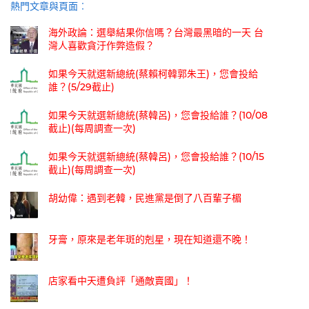
熱門文章與頁面︰
海外政論：選舉結果你信嗎？台灣最黑暗的一天 台
灣人喜歡貪汙作弊造假？
如果今天就選新總統(蔡賴柯韓郭朱王)，您會投給
誰？(5/29截止)
如果今天就選新總統(蔡韓呂)，您會投給誰？(10/08
截止)(每周調查一次)
如果今天就選新總統(蔡韓呂)，您會投給誰？(10/15
截止)(每周調查一次)
胡幼偉：遇到老韓，民進黨是倒了八百輩子楣
牙膏，原來是老年斑的剋星，現在知道還不晚！
店家看中天遭負評「通敵賣國」！