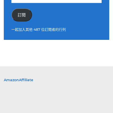
子
郵
件
訂閱
位
址
一起加入其他 487 位訂閱者的行列
AmazonAffiliate