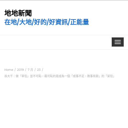
地地新聞
在地/大地/好的/好資訊/正能量
Toggle
navigat
Home
2019
7 月
23
孫大千：做「草包」並不可恥，最可恥的是成為一個「成事不足，敗事有餘」的「菜包」