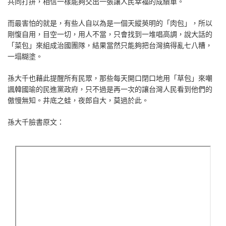
共同打拼，相信一樣能夠交出一張讓人民幸福的成績單。
而最害怕的就是，有些人自以為是一個天縱英明的「肉包」，所以
剛愎自用，目空一切，用人不當，只會找到一堆唱高調，說大話的
「菜包」來組成治國團隊，結果當然只能夠把台灣搞得亂七八糟，
一塌糊塗。
孫大千也藉此提醒所有民眾，那些每天開口閉口地用「草包」來嘲
諷韓國瑜的民進黨政府，只不過是再一次的讓台灣人民看到他們的
傲慢無知。井底之蛙，夜郎自大，莫過於此。
孫大千臉書原文：