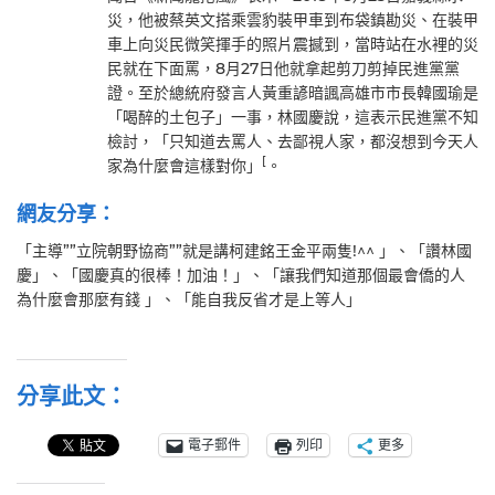
災，他被蔡英文搭乘雲豹裝甲車到布袋鎮勘災、在裝甲
車上向災民微笑揮手的照片震撼到，當時站在水裡的災
民就在下面罵，8月27日他就拿起剪刀剪掉民進黨黨
證。至於總統府發言人黃重諺暗諷高雄市市長韓國瑜是
「喝醉的土包子」一事，林國慶說，這表示民進黨不知
檢討，「只知道去罵人、去鄙視人家，都沒想到今天人
[
家為什麼會這樣對你」
。
網友分享：
「主導””立院朝野協商””就是講柯建銘王金平兩隻!^^ 」、「讚林國
慶」、「國慶真的很棒！加油！」、「讓我們知道那個最會僑的人
為什麼會那麼有錢 」、「能自我反省才是上等人」
分享此文：
電子郵件
列印
更多