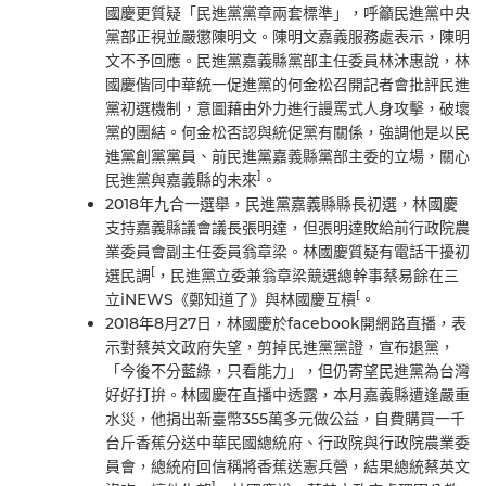
國慶更質疑「民進黨黨章兩套標準」，呼籲民進黨中央
黨部正視並嚴懲陳明文。陳明文嘉義服務處表示，陳明
文不予回應。民進黨嘉義縣黨部主任委員林沐惠說，林
國慶偕同中華統一促進黨的何金松召開記者會批評民進
黨初選機制，意圖藉由外力進行謾罵式人身攻擊，破壞
黨的團結。何金松否認與統促黨有關係，強調他是以民
進黨創黨黨員、前民進黨嘉義縣黨部主委的立場，關心
]
民進黨與嘉義縣的未來
。
2018年九合一選舉，民進黨嘉義縣縣長初選，林國慶
支持嘉義縣議會議長張明達，但張明達敗給前行政院農
業委員會副主任委員翁章梁。林國慶質疑有電話干擾初
[
選民調
，民進黨立委兼翁章梁競選總幹事蔡易餘在三
[
立iNEWS《鄭知道了》與林國慶互槓
。
2018年8月27日，林國慶於facebook開網路直播，表
示對蔡英文政府失望，剪掉民進黨黨證，宣布退黨，
「今後不分藍綠，只看能力」，但仍寄望民進黨為台灣
好好打拚。林國慶在直播中透露，本月嘉義縣遭逢嚴重
水災，他捐出新臺幣355萬多元做公益，自費購買一千
台斤香蕉分送中華民國總統府、行政院與行政院農業委
員會，總統府回信稱將香蕉送憲兵營，結果總統蔡英文
]