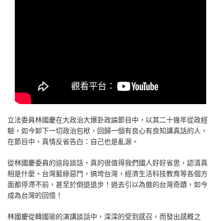
立法委員林國慶在大政治大爆卦政論節目中，以其二十幾年從政經
驗，如今卸下一切政治包袱，回歸一個有良心有良知講真話的人，
在節目中，真情反省告白：自己也是亂源。
從林國慶委員的這段談話，真的很值得我們國人好好省思，認清真
相是什麼。台灣藍綠惡鬥，搞垮台灣，經濟生活科技教育等各個方
面都停滯不前，甚至於倒退退步！過去引以為傲的台灣奇蹟，如今
成為台灣的回憶！
林國慶從韓國瑜的演講談話中，深深的受到感召，而發出感概之