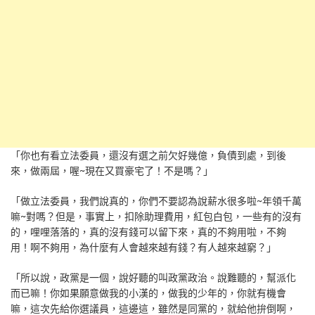
「你也有看立法委員，還沒有選之前欠好幾億，負債到處，到後
來，做兩屆，喔~現在又買豪宅了！不是嗎？」
「做立法委員，我們說真的，你們不要認為說薪水很多啦~年領千萬
嘛~對嗎？但是，事實上，扣除助理費用，紅包白包，一些有的沒有
的，哩哩落落的，真的沒有錢可以留下來，真的不夠用啦，不夠
用！啊不夠用，為什麼有人會越來越有錢？有人越來越窮？」
「所以說，政黨是一個，說好聽的叫政黨政治。說難聽的，幫派化
而已嘛！你如果願意做我的小漢的，做我的少年的，你就有機會
嘛，這次先給你選議員，這邊這，雖然是同黨的，就給他拚倒啊，