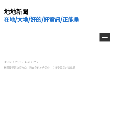
地地新聞
在地/大地/好的/好資訊/正能量
Toggle
navigat
Home
2019
4 月
17
林國慶覺醒真情告白：過去我也不分是非，立法委員是台灣亂源