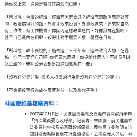
換你又上來，通通是幫派在惡殺而已嘛。」
「所以說，台灣的經濟、經濟面怎麼會好？經濟面跟政治面是對等
的，政治搞得好的話，外資才敢來投資，外資敢進來，進來就自然
有工作做，有工作機會，你國內這樣政黨惡鬥，好像狼群在撕咬，
甚至自己黨內在相殺，殺得比對手還要凶狠！歷歷在目嘛 」
「所以說，韓市長說的，過去這二三十年來，這些政治人物，在亂
搞，你們也要怪自己啊~你們票怎麼投，你投給什麼人，不能像剛才
又正說的，我阿公過去都是跟這個派系在一起」
「沒有在分是非啦~很多人投票的行為是沒有在分是非的喔！」
「不會把投票行為放在國家利益，以及後代子孫！」
林國慶維基檔案資料：
2017年10月11日，民進黨嘉義縣及嘉義市資深黨員舉辦
「資深黨員憂心及呼籲」記者會，林國慶、前民進黨立
法委員何金松及前黨職幹部痛批，民進黨立委陳明文涉
嫌對嘉義縣縣長張花冠性騷擾案，丟盡嘉義人的臉；林