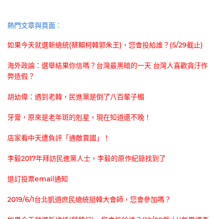
熱門文章與頁面︰
如果今天就選新總統(蔡賴柯韓郭朱王)，您會投給誰？(5/29截止)
海外政論：選舉結果你信嗎？台灣最黑暗的一天 台灣人喜歡貪汙作
弊造假？
胡幼偉：遇到老韓，民進黨是倒了八百輩子楣
牙膏，原來是老年斑的剋星，現在知道還不晚！
店家看中天遭負評「通敵賣國」！
李毅2017年拜訪民進黨人士，李毅的原作紀錄找到了
退訂投票email通知
2019/6/1台北凱道庶民總統挺韓大會師，您會參加嗎？