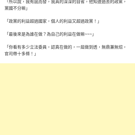
「所以說，我有感而發，我真的深深的自省，他知道過去的政黨，
黨國不分嘛」
「政黨的利益超過國家，個人的利益又超過政黨！」
「最後來是為誰在做？為自己的利益在做嘛~~~」
「你看有多少立法委員，認真在做的，一屆做到透，無鼎兼無炤，
官司帶十多條！」