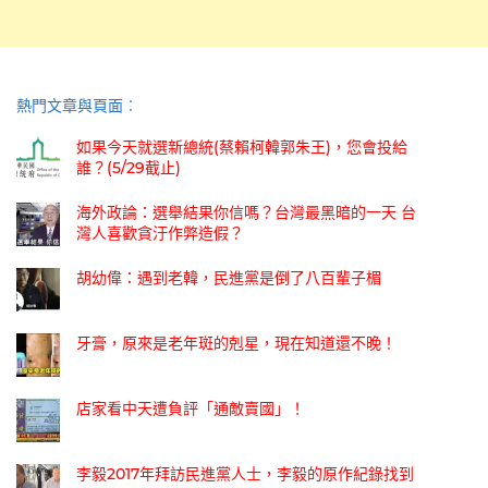
熱門文章與頁面︰
如果今天就選新總統(蔡賴柯韓郭朱王)，您會投給
誰？(5/29截止)
海外政論：選舉結果你信嗎？台灣最黑暗的一天 台
灣人喜歡貪汙作弊造假？
胡幼偉：遇到老韓，民進黨是倒了八百輩子楣
牙膏，原來是老年斑的剋星，現在知道還不晚！
店家看中天遭負評「通敵賣國」！
李毅2017年拜訪民進黨人士，李毅的原作紀錄找到