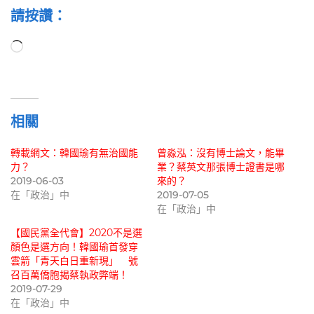
請按讚：
正
在
載
入...
相關
轉載網文：韓國瑜有無治國能
曾淼泓：沒有博士論文，能畢
力？
業？蔡英文那張博士證書是哪
2019-06-03
來的？
在「政治」中
2019-07-05
在「政治」中
【國民黨全代會】2020不是選
顏色是選方向！韓國瑜首發穿
雲箭「青天白日重新現」 號
召百萬僑胞揭蔡執政弊端！
2019-07-29
在「政治」中