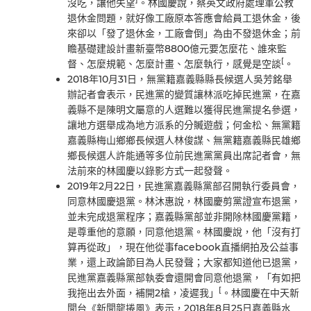
沒吃，讓他失望
。林國慶說，蔡英文政府處理軍公教
退休金問題，就好像工廠原本答應會給員工退休金，後
來卻以「發了退休金，工廠會倒」為由不發退休金；前
瞻基礎建設計畫新臺幣8800億元要怎麼花、誰來監
[
督、怎麼規範、怎麼計畫、怎麼執行，感覺是空談
。
2018年10月31日，無黨籍嘉義縣縣長候選人吳芳銘舉
辦記者會表示，民進黨的變質讓林派吃掉民進黨，在嘉
義縣不是陳明文屬意的人選難以獲得民進黨提名參選，
讓地方選舉成為地方派系的分贓遊戲；何金松、無黨籍
嘉義縣梅山鄉鄉長候選人林俊謀、無黨籍嘉義縣民雄鄉
鄉長候選人許能通等多位前民進黨黨員出席記者會，無
法前來的林國慶以錄影方式一起發聲。
2019年2月22日，民進黨嘉義縣黨部召開執行委員會，
同意林國慶退黨。林沐惠說，林國慶剪黨證宣布退黨，
並未完成退黨程序；嘉義縣黨部並非開除林國慶黨籍，
是尊重他的意願，同意他退黨。林國慶說，他「沒有打
算再從政」，現在他從事facebook直播網拍及公益事
業，還上政論節目為人民發聲；大家都知道他已退黨，
民進黨嘉義縣黨部執委會還開會同意他退黨，「有如把
[
我拖出去外面，補開2槍，凌遲我」
。林國慶在中天新
聞台《新聞龍捲風》表示，2018年8月25日嘉義縣水