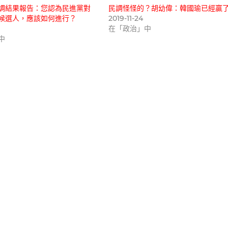
調結果報告：您認為民進黨對
民調怪怪的？胡幼偉：韓國瑜已經贏
候選人，應該如何進行？
2019-11-24
在「政治」中
中