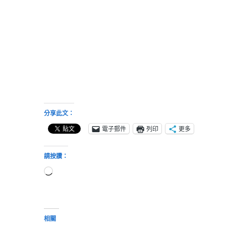
分享此文：
電子郵件
列印
更多
請按讚：
正
在
載
入...
相關