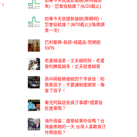
如果今天就選新總統(蔡柯韓郭
了！
朱)，您會投給誰？(6/25截止)
如果今天就選新總統(蔡韓柯)，
您會投給誰？(8/13截止)(每周調
查一次)
巴利聖典-長部-戒蘊品-梵網經
10/15
老婆越溫柔，丈夫越旺財，老婆
發的脾氣越多，丈夫就會越衰
高中師致蔡總統四千字長信：盼
救救孩子，不要讓制度綁架、傷
害了孩子！
看完阿扁這些貪汙事蹟?還要投
民進黨嗎？
海外政論：選舉結果你信嗎？台
灣最黑暗的一天 台灣人喜歡貪汙
作弊造假？