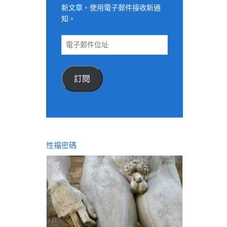
新文章，使用電子郵件接收新通
知。
電
子
郵
件
訂閱
位
址
性福密碼