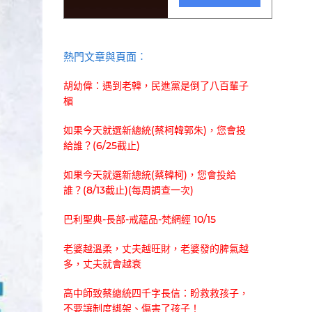
熱門文章與頁面︰
胡幼偉：遇到老韓，民進黨是倒了八百輩子
楣
如果今天就選新總統(蔡柯韓郭朱)，您會投
給誰？(6/25截止)
如果今天就選新總統(蔡韓柯)，您會投給
誰？(8/13截止)(每周調查一次)
巴利聖典-長部-戒蘊品-梵網經 10/15
老婆越溫柔，丈夫越旺財，老婆發的脾氣越
多，丈夫就會越衰
高中師致蔡總統四千字長信：盼救救孩子，
不要讓制度綁架、傷害了孩子！