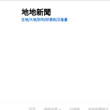
地地新聞
在地/大地/好的/好資訊/正能量
首頁
網路投票
討論群
地地新聞徵才