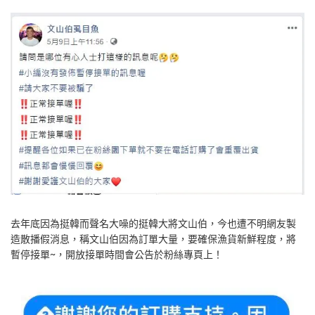
去年底因為挺韓而聲名大噪的挺韓大將文山伯，今也遭不明網友製
造散播假消息，稱文山伯因為訂單大量，要確保漁貨新鮮程度，將
暫停接單~，開放接單時間會公告於粉絲專頁上！