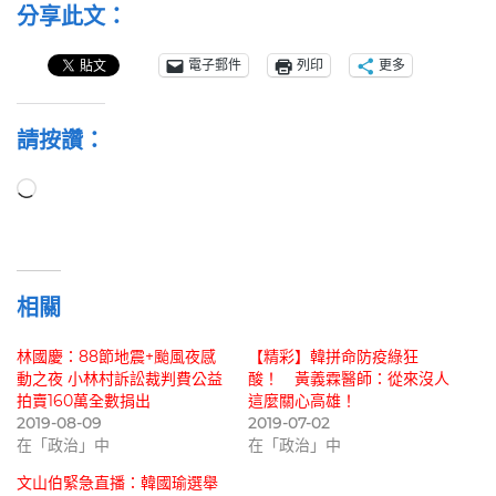
分享此文：
電子郵件
列印
更多
請按讚：
正
在
載
入...
相關
林國慶：88節地震+颱風夜感
【精彩】韓拼命防疫綠狂
動之夜 小林村訴訟裁判費公益
酸！ 黃義霖醫師：從來沒人
拍賣160萬全數捐出
這麼關心高雄！
2019-08-09
2019-07-02
在「政治」中
在「政治」中
文山伯緊急直播：韓國瑜選舉