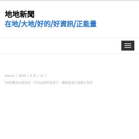
地地新聞
在地/大地/好的/好資訊/正能量
Toggle
navigat
Home
2019
5 月
12
1450連文山伯也打，打文山伯不出貨了，網友批沒人性毀人生計