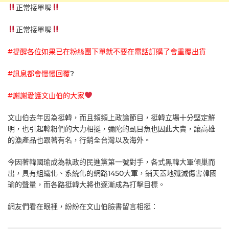
正常接單喔
正常接單喔
#提醒各位如果已在粉絲團下單就不要在電話訂購了會重覆出貨
#訊息都會慢慢回覆
?
#謝謝愛護文山伯的大家
文山伯去年因為挺韓，而且頻頻上政論節目，挺韓立場十分堅定鮮
明，也引起韓粉們的大力相挺，彌陀的虱目魚也因此大賣，讓高雄
的漁產品也跟著有名，行銷全台灣以及海外。
今因著韓國瑜成為執政的民進黨第一號對手，各式黑韓大軍傾巢而
出，具有組織化、系統化的網路1450大軍，鋪天蓋地殲滅傷害韓國
瑜的聲量，而各路挺韓大將也逐漸成為打擊目標。
網友們看在眼裡，紛紛在文山伯臉書留言相挺：