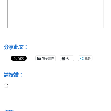
分享此文：
電子郵件
列印
更多
請按讚：
正
在
載
入...