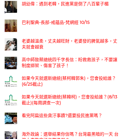
胡幼偉：遇到老韓，民進黨是倒了八百輩子楣
巴利聖典-長部-戒蘊品-梵網經 10/15
老婆越溫柔，丈夫越旺財，老婆發的脾氣越多，丈
夫就會越衰
高中師致蔡總統四千字長信：盼救救孩子，不要讓
制度綁架、傷害了孩子！
如果今天就選新總統(蔡柯韓郭朱)，您會投給誰？
(6/25截止)
如果今天就選新總統(蔡韓柯)，您會投給誰？(8/13
截止)(每周調查一次)
看完阿扁這些貪汙事蹟?還要投民進黨嗎？
海外政論：選舉結果你信嗎？台灣最黑暗的一天 台