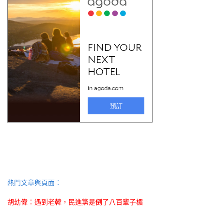
熱門文章與頁面︰
胡幼偉：遇到老韓，民進黨是倒了八百輩子楣