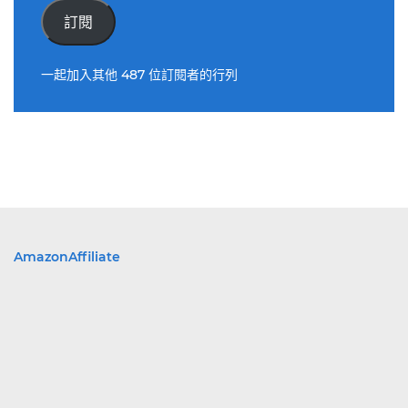
件
訂閱
位
址
一起加入其他 487 位訂閱者的行列
AmazonAffiliate