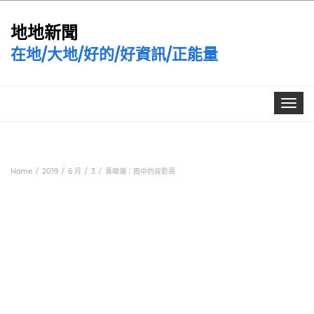
地地新聞
在地/大地/好的/好資訊/正能量
Toggle
navigat
Home
2019
6 月
3
黃暐瀚：雨中的背影哥