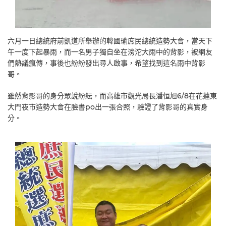
六月一日總統府前凱道所舉辦的韓國瑜庶民總統造勢大會，當天下
午一度下起暴雨，而一名男子獨自坐在滂沱大雨中的背影，被網友
們熱議瘋傳，事後也紛紛發出尋人啟事，希望找到這名雨中背影
哥。
雖然背影哥的身分眾說紛紜，而高雄市觀光局長潘恒旭6/8在花蓮東
大門夜市造勢大會在臉書po出一張合照，驗證了背影哥的真實身
分。