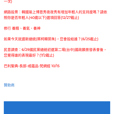
一次)
網路投票：韓國瑜上博恩秀夜夜秀有增加年輕人的支持度嗎？請依
照你是否年輕人(40歲以下)選項回答(12/27截止)
修行 養精、養氣、養神
如果今天就選新總統(蔡柯韓郭朱)，您會投給誰？(6/25截止)
民意調查：6/29國民黨總統初選第二場(台中)國政願景發表會後，
您覺得誰的表現最好？(7/2截止)
巴利聖典-長部-戒蘊品-梵網經 10/15
贊助商
適用電子郵件訂閱網站