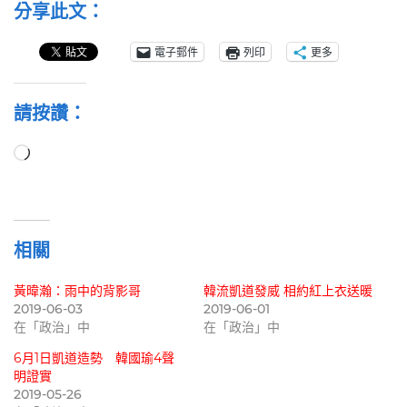
分享此文：
電子郵件
列印
更多
請按讚：
正
在
載
入...
相關
黃暐瀚：雨中的背影哥
韓流凱道發威 相約紅上衣送暖
2019-06-03
2019-06-01
在「政治」中
在「政治」中
6月1日凱道造勢 韓國瑜4聲
明證實
2019-05-26