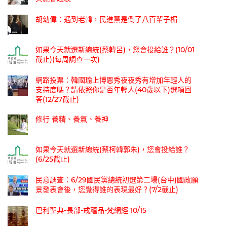
胡幼偉：遇到老韓，民進黨是倒了八百輩子楣
如果今天就選新總統(蔡韓呂)，您會投給誰？(10/01
截止)(每周調查一次)
網路投票：韓國瑜上博恩秀夜夜秀有增加年輕人的
支持度嗎？請依照你是否年輕人(40歲以下)選項回
答(12/27截止)
修行 養精、養氣、養神
如果今天就選新總統(蔡柯韓郭朱)，您會投給誰？
(6/25截止)
民意調查：6/29國民黨總統初選第二場(台中)國政願
景發表會後，您覺得誰的表現最好？(7/2截止)
巴利聖典-長部-戒蘊品-梵網經 10/15