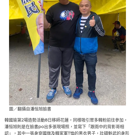
圖／翻攝自潘恒旭臉書
韓國瑜第2場造勢活動8日移師花蓮，同樣吸引眾多韓粉前往參加，
潘恒旭則是在臉書po出多張現場照，並寫下「跟雨中的背影哥相
認」，其中一張身穿國旗及韓家軍T恤的黑衣男子，壯碩魁武的身形