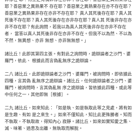
耶？善惡業之異熟果不 存在耶？善惡業之異熟果存在亦不存在耶？
善惡業之異熟果非存在亦非不存在耶？ 真人其死後存在耶？真人其
死後不存在耶？真人其死後存在亦非存在耶？真人其 死後非存在亦
非不存在耶？有此詢問，若我以為真人其死後非存在亦非不存在
者， 當答以真人其死後非存在亦非不存在。但我不以為然、不以為
不然，無異想、亦非 無想、亦非無無想。」
諸比丘！此即其第四主張。有對此之詢問時，詭辯論者之沙門、婆
羅門，依此、 根據此而言偽亂無序之詭辯論。
二八 諸比丘，此即詭辯論者之沙門、婆羅門，被詢問時，即依據此
四種，言其偽 亂無序之詭辯論。諸比丘，任何詭辯論者之沙門、婆
羅門，被詢問時，言其偽亂無 序之詭辯論，皆依據此四種，或此等
中任何之一，其他即無［根據］。
二九 諸比丘，如來知此：「如是執、如是執取此等之見處，將有如
是生趣、有如 是之來生。」如來不僅知此，知比此更殊勝者。知而
不執取，不執取故，得知內心 寂靜。諸比丘，如來如實知愛之集、
滅、味著、過患及出離，無執取而解脫。