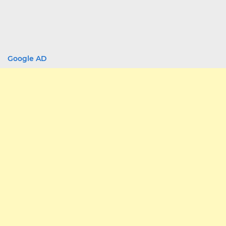
Google AD