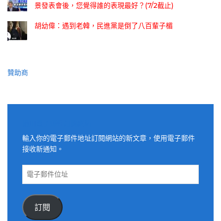
景發表會後，您覺得誰的表現最好？(7/2截止)
胡幼偉：遇到老韓，民進黨是倒了八百輩子楣
贊助商
適用電子郵件訂閱網站
輸入你的電子郵件地址訂閱網站的新文章，使用電子郵件
接收新通知。
電
子
郵
件
訂閱
位