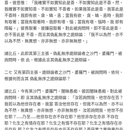
善。彼思惟： 「我確實不如實知此是善、不如實知此是不善。然，
我確實不如實知善、不如實知 不善者。如果我答此是善、我答此是
不善時，我即有欲、貪、瞋、恚；當我有欲、 貪、瞋、恚時，我即
有取著；當我有取著時，我即有壞、惱；當我有壞、惱時，我 即有
障礙。」彼畏取著、彼嫌惡取著。對此被詢問時，即不答此是善，
亦不答此是 不善，而言其偽亂無序之詭辯論：「我不以為然、亦不
以為不然，無異想、亦非無想、亦非無無想。」
諸比丘，此即其第三主張。偽亂無序詭辯論者之沙門、婆羅門，被
詢問時，依 此，根據此言其偽亂無序之詭辯論。
二七 又有第四主張。詭辯論者之沙門、婆羅門，被詢問時，依何、
根據何而言其 偽亂無序之詭辯論耶？
諸比丘，今有某沙門、婆羅門，闇昧愚痴。彼因闇昧愚痴，對此被
詢問時，即 言其偽亂無序之詭辯論：「汝若詢問我，他世存在否？
我若以為他世存在者，我當 答汝他世存在，但我不以為然、亦不以
為不然，無異想、亦非無想、亦非無無想。 汝若詢問我，他世不存
在耶？……乃至……他世存在亦不存在耶？他世非存在亦非 不存在
耶？化生之有情存在耶？化生之有情不存在耶？化生之有情存在亦
非存在 耶？化生之有情非存在亦非不存在耶？善惡業之異熟果存在