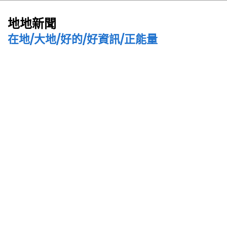
地地新聞
在地/大地/好的/好資訊/正能量