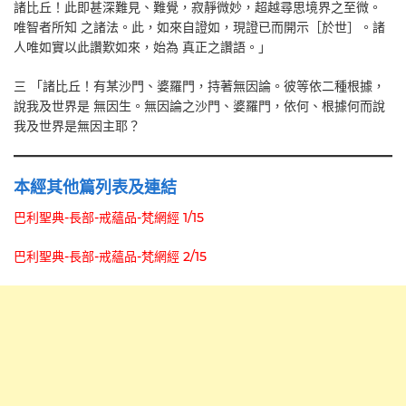
諸比丘！此即甚深難見、難覺，寂靜微妙，超越尋思境界之至微。
唯智者所知 之諸法。此，如來自證如，現證已而開示［於世］。諸
人唯如實以此讚歎如來，始為 真正之讚語。」
三 「諸比丘！有某沙門、婆羅門，持著無因論。彼等依二種根據，
說我及世界是 無因生。無因論之沙門、婆羅門，依何、根據何而說
我及世界是無因主耶？
本經其他篇列表及連結
巴利聖典-長部-戒蘊品-梵網經 1/15
巴利聖典-長部-戒蘊品-梵網經 2/15