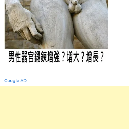
Google AD