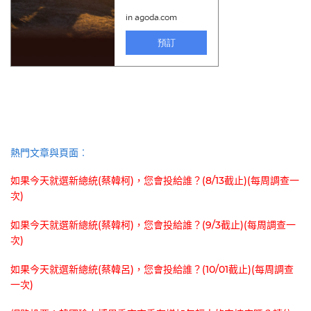
熱門文章與頁面︰
如果今天就選新總統(蔡韓柯)，您會投給誰？(8/13截止)(每周調查一
次)
如果今天就選新總統(蔡韓柯)，您會投給誰？(9/3截止)(每周調查一
次)
如果今天就選新總統(蔡韓呂)，您會投給誰？(10/01截止)(每周調查
一次)