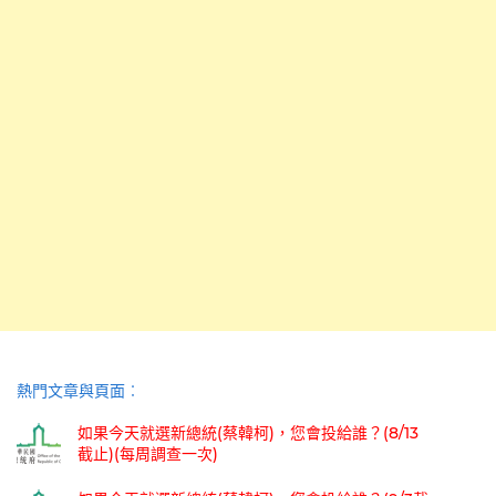
熱門文章與頁面︰
如果今天就選新總統(蔡韓柯)，您會投給誰？(8/13
截止)(每周調查一次)