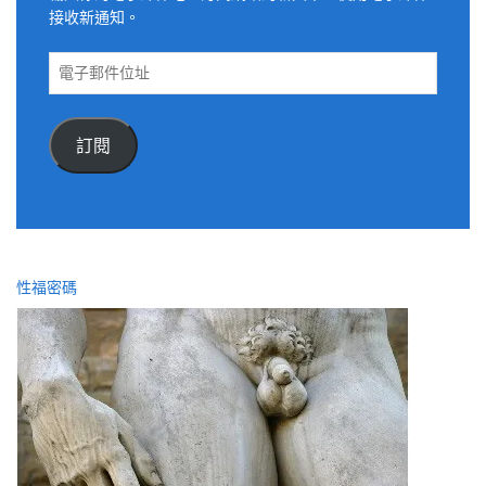
接收新通知。
電
子
郵
件
訂閱
位
址
性福密碼