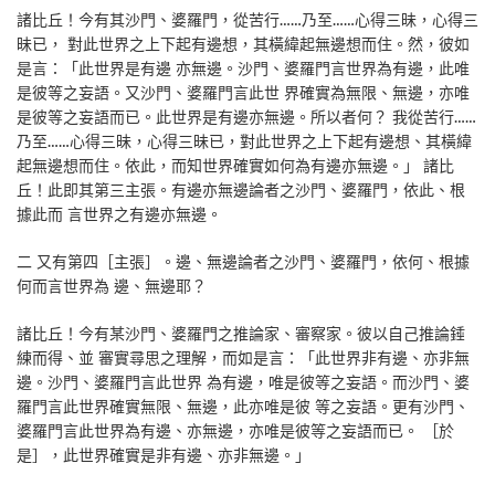
諸比丘！今有其沙門、婆羅門，從苦行……乃至……心得三昧，心得三
昧已， 對此世界之上下起有邊想，其橫緯起無邊想而住。然，彼如
是言：「此世界是有邊 亦無邊。沙門、婆羅門言世界為有邊，此唯
是彼等之妄語。又沙門、婆羅門言此世 界確實為無限、無邊，亦唯
是彼等之妄語而已。此世界是有邊亦無邊。所以者何？ 我從苦行……
乃至……心得三昧，心得三昧已，對此世界之上下起有邊想、其橫緯
起無邊想而住。依此，而知世界確實如何為有邊亦無邊。」 諸比
丘！此即其第三主張。有邊亦無邊論者之沙門、婆羅門，依此、根
據此而 言世界之有邊亦無邊。
二 又有第四［主張］。邊、無邊論者之沙門、婆羅門，依何、根據
何而言世界為 邊、無邊耶？
諸比丘！今有某沙門、婆羅門之推論家、審察家。彼以自己推論錘
練而得、並 審實尋思之理解，而如是言：「此世界非有邊、亦非無
邊。沙門、婆羅門言此世界 為有邊，唯是彼等之妄語。而沙門、婆
羅門言此世界確實無限、無邊，此亦唯是彼 等之妄語。更有沙門、
婆羅門言此世界為有邊、亦無邊，亦唯是彼等之妄語而已。 ［於
是］，此世界確實是非有邊、亦非無邊。」