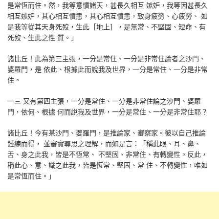
是常恆而住。然，我等意憤諸天，甚長久相互 嫉妒，我等因甚長久
相互嫉妒，其心相互憤恚，其心相互憤恚，致身疲勞、心疲勞、 如
是我等從其天身死歿，生此［地上］，是無常、不堅固、短命、有
死歿、生此之性 質。」
諸比丘！此為第三主張，一分是常住、一分是非常住論者之沙門、
婆羅門，是 依此、根據此而說我及世界，一分是常住、一分是非常
住。
一三 又有第四主張，一分是常住、一分是非常住論之沙門、婆羅
門，依何、根據 何而說我及世界，一分是常住、一分是非常住耶？
諸比丘！今有某沙門、婆羅門，是推論家、審察家。彼以自己推論
錘練而得， 並審實尋思之理解，而如是言：「稱此眼、耳、鼻、
舌、身之此我，皆是不恆常、 不堅固、非常住、有轉變性。反此，
稱此心、意、識之此我，皆是恆常、堅固、常 住、不轉變性，唯如
是常恆而住。」