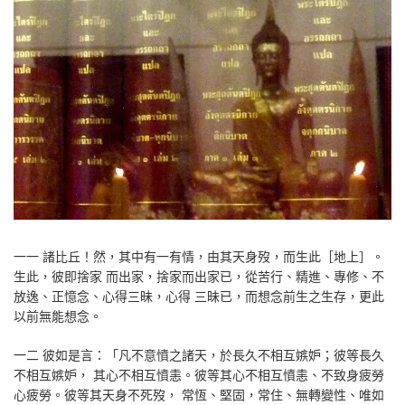
一一 諸比丘！然，其中有一有情，由其天身歿，而生此［地上］。
生此，彼即捨家 而出家，捨家而出家已，從苦行、精進、專修、不
放逸、正憶念、心得三昧，心得 三昧已，而想念前生之生存，更此
以前無能想念。
一二 彼如是言：「凡不意憤之諸天，於長久不相互嫉妒；彼等長久
不相互嫉妒， 其心不相互憤恚。彼等其心不相互憤恚、不致身疲勞
心疲勞。彼等其天身不死歿， 常恆、堅固，常住、無轉變性、唯如