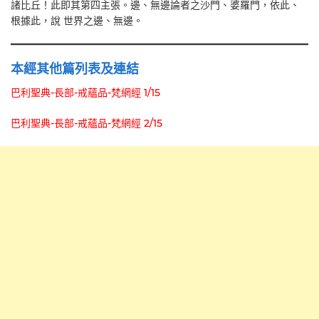
諸比丘！此即其第四主張。邊、無邊論者之沙門、婆羅門，依此、
根據此，說 世界之邊、無邊。
本經其他篇列表及連結
巴利聖典-長部-戒蘊品-梵網經 1/15
巴利聖典-長部-戒蘊品-梵網經 2/15