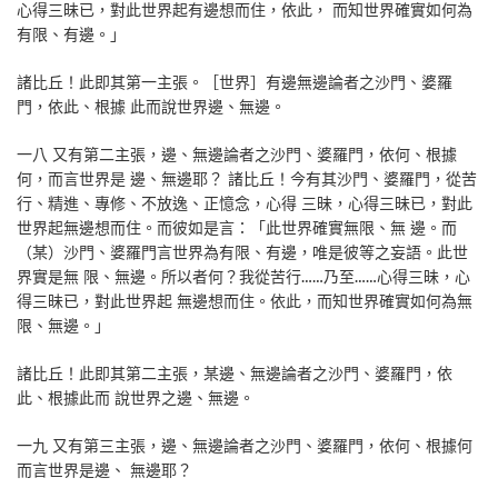
心得三昧已，對此世界起有邊想而住，依此， 而知世界確實如何為
有限、有邊。」
諸比丘！此即其第一主張。［世界］有邊無邊論者之沙門、婆羅
門，依此、根據 此而說世界邊、無邊。
一八 又有第二主張，邊、無邊論者之沙門、婆羅門，依何、根據
何，而言世界是 邊、無邊耶？ 諸比丘！今有其沙門、婆羅門，從苦
行、精進、專修、不放逸、正憶念，心得 三昧，心得三昧已，對此
世界起無邊想而住。而彼如是言：「此世界確實無限、無 邊。而
（某）沙門、婆羅門言世界為有限、有邊，唯是彼等之妄語。此世
界實是無 限、無邊。所以者何？我從苦行……乃至……心得三昧，心
得三昧已，對此世界起 無邊想而住。依此，而知世界確實如何為無
限、無邊。」
諸比丘！此即其第二主張，某邊、無邊論者之沙門、婆羅門，依
此、根據此而 說世界之邊、無邊。
一九 又有第三主張，邊、無邊論者之沙門、婆羅門，依何、根據何
而言世界是邊、 無邊耶？