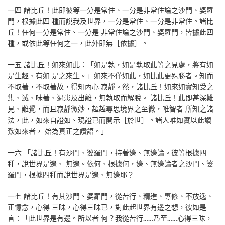
一四 諸比丘！此即彼等一分是常住、一分是非常住論之沙門、婆羅
門，根據此四 種而說我及世界，一分是常住、一分是非常住。諸比
丘！任何一分是常住、一分是 非常住論之沙門、婆羅門，皆據此四
種，或依此等任何之一，此外即無［依據］。
一五 諸比丘！如來如此：「如是執，如是執取此等之見處，將有如
是生趣、有如 是之來生。」如來不僅如此，如比此更殊勝者。知而
不取著，不取著故，得知內心 寂靜。然，諸比丘！如來如實知受之
集、滅、味著、過患及出離，無執取而解脫。 諸比丘！此即甚深難
見、難覺，而且寂靜微妙，超越尋思境界之至微，唯智者 所知之諸
法，此，如來自證如、現證已而開示［於世］。諸人唯如實以此讚
歎如來者， 始為真正之讚語。」
一六 「諸比丘！有沙門、婆羅門，持著邊、無邊論。彼等根據四
種，說世界是邊、 無邊。依何、根據何，邊、無邊論者之沙門、婆
羅門，根據四種而說世界是邊、無邊耶？
一七 諸比丘！有其沙門、婆羅門，從苦行、精進、專修、不放逸、
正憶念，心得 三昧，心得三昧已，對此起世界有邊之想，彼如是
言：「此世界是有邊。所以者 何？我從苦行……乃至……心得三昧，