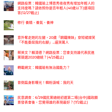
網路投票：韓國瑜上博恩秀夜夜秀有增加年輕人的
支持度嗎？請依照你是否年輕人(40歲以下)選項回
答(12/27截止)
修行 養精、養氣、養神
意外奪走她的左腿，20歲「鋼鐵辣妹」穿短裙燦笑
「不能委屈我的右腳」...逼哭萬人
蔡英文？賴清德？網路投票：您會支持誰代表民進
黨競選2020總統？(4/25截止)
轉載網文：韓國瑜有無治國能力？
昔倒扁身影曝光！韓粉淚喊：我的天
民意調查：6/29國民黨總統初選第二場(台中)國政願
景發表會後，您覺得誰的表現最好？(7/2截止)