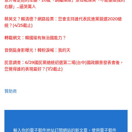
意外奪走她的左腿，20歲「鋼鐵辣妹」穿短裙燦笑「不能委屈我的
右腳」...逼哭萬人
蔡英文？賴清德？網路投票：您會支持誰代表民進黨競選2020總
統？(4/25截止)
轉載網文：韓國瑜有無治國能力？
昔倒扁身影曝光！韓粉淚喊：我的天
民意調查：6/29國民黨總統初選第二場(台中)國政願景發表會後，
您覺得誰的表現最好？(7/2截止)
贊助商
適用電子郵件訂閱網站
輸入你的電子郵件地址訂閱網站的新文章，使用電子郵件