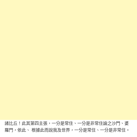
諸比丘！此其第四主張，一分是常住、一分是非常住論之沙門、婆
羅門，依此、 根據此而說我及世界，一分是常住、一分是非常住。