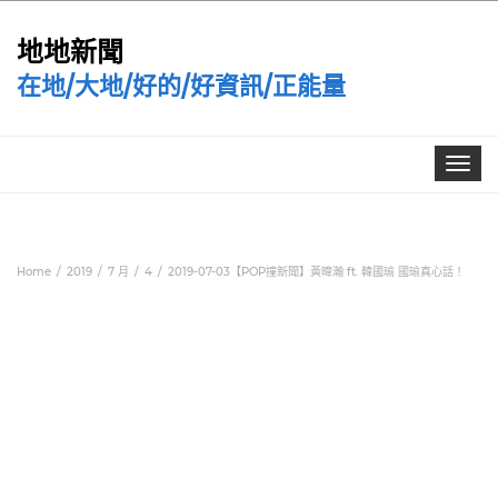
地地新聞
在地/大地/好的/好資訊/正能量
Toggle
navigat
Home
2019
7 月
4
2019-07-03【POP撞新聞】黃暐瀚 ft. 韓國瑜 國瑜真心話！