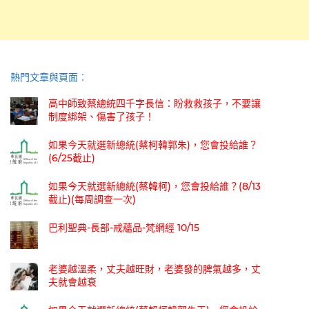
熱門文章與頁面︰
高中師致蔡總統四千字長信：盼救救孩子，不要讓
制度綁架、傷害了孩子！
如果今天就選新總統(蔡柯韓郭朱)，您會投給誰？
(6/25截止)
如果今天就選新總統(蔡韓柯)，您會投給誰？(8/13
截止)(每周調查一次)
巴利聖典-長部-戒蘊品-梵網經 10/15
老婆越溫柔，丈夫越旺財，老婆發的脾氣越多，丈
夫就會越衰