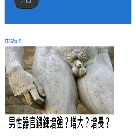
訂閱
位
址
性福密碼