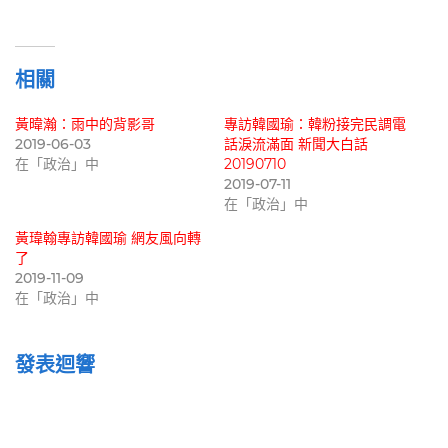
載
入...
相關
黃暐瀚：雨中的背影哥
專訪韓國瑜：韓粉接完民調電
2019-06-03
話淚流滿面 新聞大白話
在「政治」中
20190710
2019-07-11
在「政治」中
黃瑋翰專訪韓國瑜 網友風向轉
了
2019-11-09
在「政治」中
發表迴響