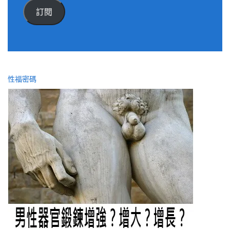
件
訂閱
位
址
性福密碼