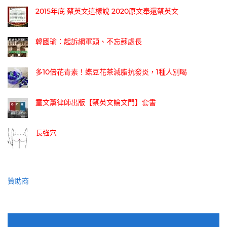
2015年底 蔡英文這樣說 2020原文奉還蔡英文
韓國瑜：起訴網軍頭、不忘蘇處長
多10倍花青素！蝶豆花茶減脂抗發炎，1種人別喝
童文薰律師出版【蔡英文論文門】套書
長強穴
贊助商