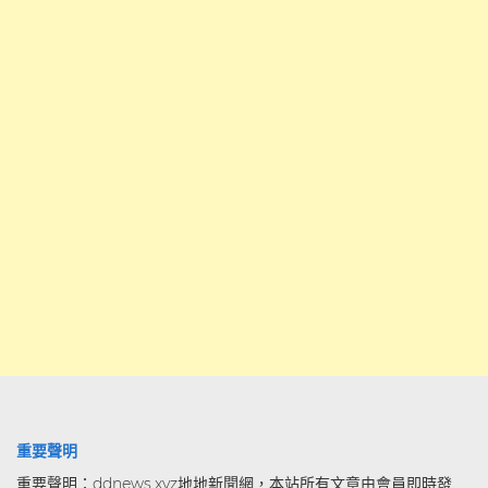
重要聲明
重要聲明：ddnews.xyz地地新聞網，本站所有文章由會員即時發