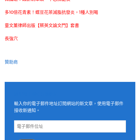
多10倍花青素！蝶豆花茶減脂抗發炎，1種人別喝
童文薰律師出版【蔡英文論文門】套書
長強穴
贊助商
適用電子郵件訂閱網站
輸入你的電子郵件地址訂閱網站的新文章，使用電子郵件
接收新通知。
電
子
郵