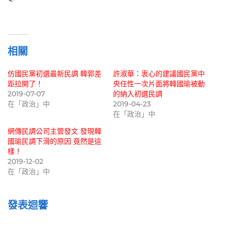
在
載
入...
相關
仿國民黨初選最新民調 韓郭差
許淑華：衷心的建議國民黨中
距拉開了！
央任性一次片面將韓國瑜被動
2019-07-07
的納入初選民調
在「政治」中
2019-04-23
在「政治」中
網傳民調公司主管發文 發現韓
國瑜民調下滑的原因 竟然是這
樣！
2019-12-02
在「政治」中
發表迴響