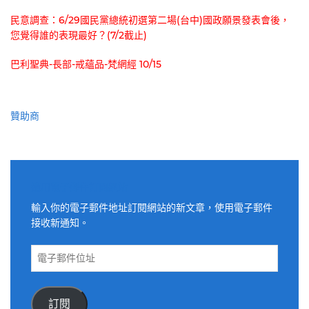
民意調查：6/29國民黨總統初選第二場(台中)國政願景發表會後，
您覺得誰的表現最好？(7/2截止)
巴利聖典-長部-戒蘊品-梵網經 10/15
贊助商
適用電子郵件訂閱網站
輸入你的電子郵件地址訂閱網站的新文章，使用電子郵件
接收新通知。
電
子
郵
件
訂閱