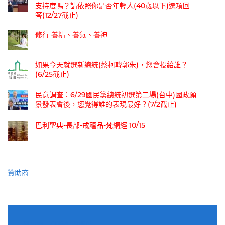
支持度嗎？請依照你是否年輕人(40歲以下)選項回
答(12/27截止)
修行 養精、養氣、養神
如果今天就選新總統(蔡柯韓郭朱)，您會投給誰？
(6/25截止)
民意調查：6/29國民黨總統初選第二場(台中)國政願
景發表會後，您覺得誰的表現最好？(7/2截止)
巴利聖典-長部-戒蘊品-梵網經 10/15
贊助商
適用電子郵件訂閱網站