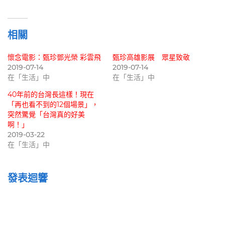
載
入...
相關
懷念電影：甄珍鄧光榮 彩雲飛
甄珍高雄影展 眾星致敬
2019-07-14
2019-07-14
在「生活」中
在「生活」中
40年前的台灣長這樣！現在
「再也看不到的12個場景」，
突然驚覺「台灣真的好美
啊！」
2019-03-22
在「生活」中
發表迴響