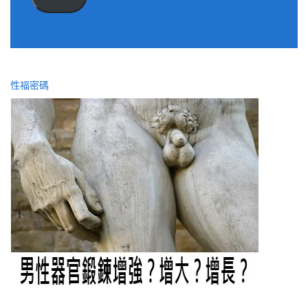
位
址
性福密碼