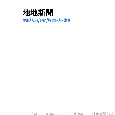
地地新聞
在地/大地/好的/好資訊/正能量
首頁
網路投票
討論群
地地新聞徵才