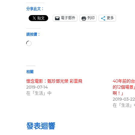
分享此文：
電子郵件
列印
更多
請按讚：
正
在
載
入...
相關
懷念電影：甄珍鄧光榮 彩雲飛
40年前的
2019-07-14
的12個場
在「生活」中
啊！」
2019-03-2
在「生活」
發表迴響