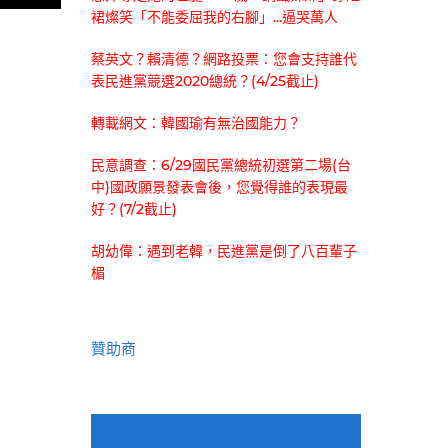
裙燦笑「不能委屈我的右腳」...逼哭萬人
蔡英文？賴清德？網路投票：您會支持誰代
表民進黨競選2020總統？(4/25截止)
轉載網文：韓國瑜有無治國能力？
民意調查：6/29國民黨總統初選第二場(台
中)國政願景發表會後，您覺得誰的表現最
好？(7/2截止)
胡幼偉：遇到老韓，民進黨是倒了八百輩子
楣
贊助商