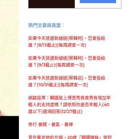
熱門文章與頁面︰
如果今天就選新總統(蔡韓柯)，您會投給
誰？(8/13截止)(每周調查一次)
如果今天就選新總統(蔡韓柯)，您會投給
誰？(9/3截止)(每周調查一次)
如果今天就選新總統(蔡韓呂)，您會投給
誰？(10/01截止)(每周調查一次)
網路投票：韓國瑜上博恩秀夜夜秀有增加年
輕人的支持度嗎？請依照你是否年輕人(40
歲以下)選項回答(12/27截止)
修行 養精、養氣、養神
意外奪走她的左腿，20歲「鋼鐵辣妹」穿短