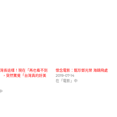
台灣長這樣！現在「再也看不到
懷念電影：甄珍鄧光榮 海鷗飛處
景」，突然驚覺「台灣真的好美
2019-07-14
在「電影」中
2
中