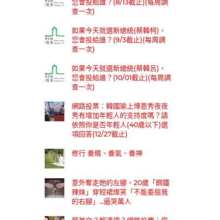
您會投給誰？(8/13截止)(每周調
查一次)
如果今天就選新總統(蔡韓柯)，
您會投給誰？(9/3截止)(每周調
查一次)
如果今天就選新總統(蔡韓呂)，
您會投給誰？(10/01截止)(每周調
查一次)
網路投票：韓國瑜上博恩秀夜夜
秀有增加年輕人的支持度嗎？請
依照你是否年輕人(40歲以下)選
項回答(12/27截止)
修行 養精、養氣、養神
意外奪走她的左腿，20歲「鋼鐵
辣妹」穿短裙燦笑「不能委屈我
的右腳」...逼哭萬人