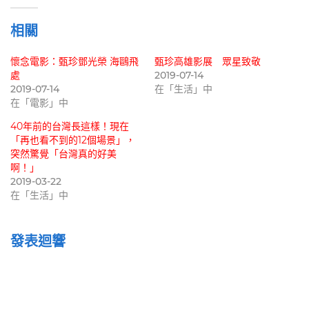
入...
相關
懷念電影：甄珍鄧光榮 海鷗飛
甄珍高雄影展 眾星致敬
處
2019-07-14
2019-07-14
在「生活」中
在「電影」中
40年前的台灣長這樣！現在
「再也看不到的12個場景」，
突然驚覺「台灣真的好美
啊！」
2019-03-22
在「生活」中
發表迴響