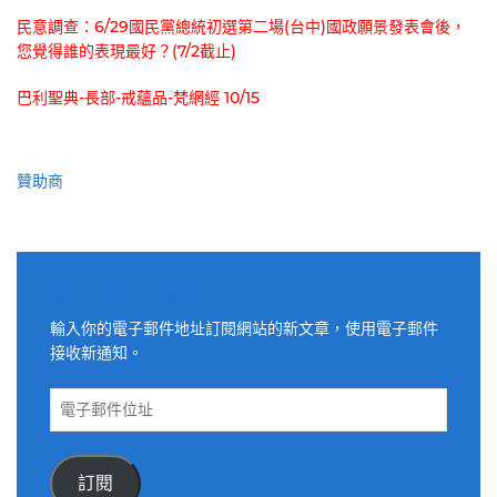
民意調查：6/29國民黨總統初選第二場(台中)國政願景發表會後，
您覺得誰的表現最好？(7/2截止)
巴利聖典-長部-戒蘊品-梵網經 10/15
贊助商
適用電子郵件訂閱網站
輸入你的電子郵件地址訂閱網站的新文章，使用電子郵件
接收新通知。
電
子
郵
件
訂閱
位