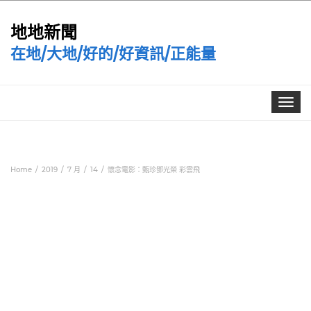
地地新聞
在地/大地/好的/好資訊/正能量
Toggle
navigat
Home
2019
7 月
14
懷念電影：甄珍鄧光榮 彩雲飛