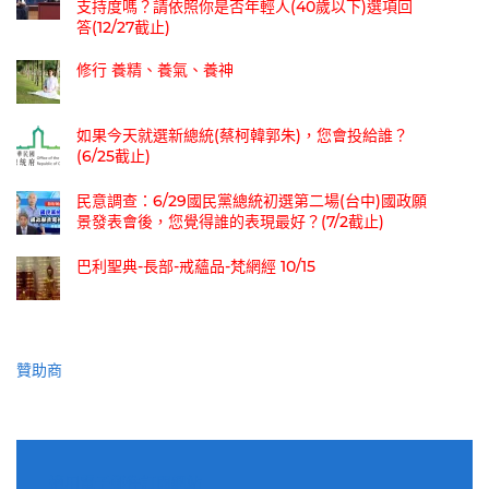
支持度嗎？請依照你是否年輕人(40歲以下)選項回
答(12/27截止)
修行 養精、養氣、養神
如果今天就選新總統(蔡柯韓郭朱)，您會投給誰？
(6/25截止)
民意調查：6/29國民黨總統初選第二場(台中)國政願
景發表會後，您覺得誰的表現最好？(7/2截止)
巴利聖典-長部-戒蘊品-梵網經 10/15
贊助商
適用電子郵件訂閱網站