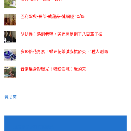
巴利聖典-長部-戒蘊品-梵網經 10/15
胡幼偉：遇到老韓，民進黨是倒了八百輩子楣
多10倍花青素！蝶豆花茶減脂抗發炎，1種人別喝
昔倒扁身影曝光！韓粉淚喊：我的天
贊助商
適用電子郵件訂閱網站