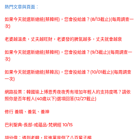
熱門文章與頁面︰
如果今天就選新總統(蔡韓柯)，您會投給誰？(8/13截止)(每周調查一
次)
老婆越溫柔，丈夫越旺財，老婆發的脾氣越多，丈夫就會越衰
如果今天就選新總統(蔡韓柯)，您會投給誰？(9/3截止)(每周調查一
次)
如果今天就選新總統(蔡韓呂)，您會投給誰？(10/01截止)(每周調查
一次)
網路投票：韓國瑜上博恩秀夜夜秀有增加年輕人的支持度嗎？請依
照你是否年輕人(40歲以下)選項回答(12/27截止)
修行 養精、養氣、養神
巴利聖典-長部-戒蘊品-梵網經 10/15
胡幼偉：遇到老韓，民進黨是倒了八百輩子楣