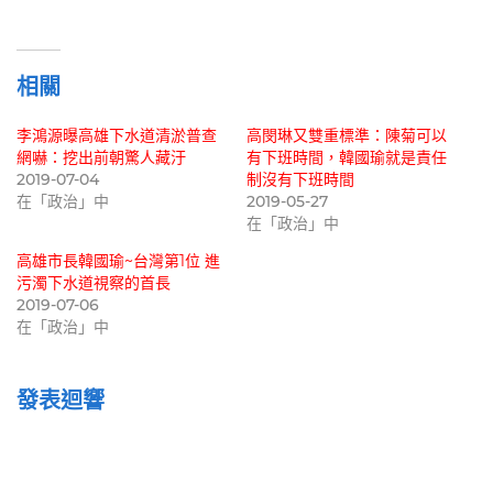
載
入...
相關
李鴻源曝高雄下水道清淤普查
高閔琳又雙重標準：陳菊可以
網嚇：挖出前朝驚人藏汙
有下班時間，韓國瑜就是責任
2019-07-04
制沒有下班時間
在「政治」中
2019-05-27
在「政治」中
高雄市長韓國瑜~台灣第1位 進
污濁下水道視察的首長
2019-07-06
在「政治」中
發表迴響