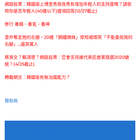
網路投票：韓國瑜上博恩秀夜夜秀有增加年輕人的支持度嗎？請依
照你是否年輕人(40歲以下)選項回答(12/27截止)
修行 養精、養氣、養神
意外奪走她的左腿，20歲「鋼鐵辣妹」穿短裙燦笑「不能委屈我的
右腳」...逼哭萬人
蔡英文？賴清德？網路投票：您會支持誰代表民進黨競選2020總
統？(4/25截止)
轉載網文：韓國瑜有無治國能力？
贊助商
適用電子郵件訂閱網站