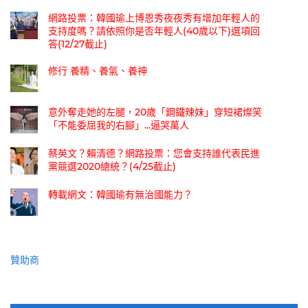
網路投票：韓國瑜上博恩秀夜夜秀有增加年輕人的
支持度嗎？請依照你是否年輕人(40歲以下)選項回
答(12/27截止)
修行 養精、養氣、養神
意外奪走她的左腿，20歲「鋼鐵辣妹」穿短裙燦笑
「不能委屈我的右腳」...逼哭萬人
蔡英文？賴清德？網路投票：您會支持誰代表民進
黨競選2020總統？(4/25截止)
轉載網文：韓國瑜有無治國能力？
贊助商