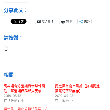
分享此文：
電子郵件
列印
更多
請按讚：
正
在
載
入...
相關
高雄議會綠營議員合擊韓國
民進黨台南市黨部【抗議民進
瑜 藍營議員群起大反擊
黨黨紀蕩然無存】
2019-05-12
2019-04-25
在「政治」中
在「政治」中
黃士修：阻止公投法修惡，在