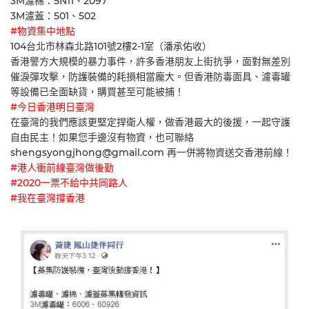
3M濾棉：5N11、2097
3M濾蓋：501、502
#物資集中地點
104台北市林森北路101號2樓2-1室（潘承佑收）
香港警方大規模的暴力事件，許多香港朋友上街抗爭，面對無差別
催淚彈攻擊，防護裝備的耗損相當龐大。但香港防毒面具、濾毒罐
等設備已全面缺貨，購買甚至可能被捕！
#今日香港明日臺灣
在臺灣的我們應該更堅定捍衛人權，做香港最大的後援，一起守護
自由民主！如果您手邊沒有物資，也可聯絡
shengsyongjhong@gmail.com
再一併將物資送交香港前線！
#港人衝前線臺灣做後勤
#2020一票不給中共同路人
#我在臺灣撐香港