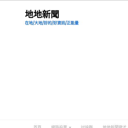
地地新聞
在地/大地/好的/好資訊/正能量
首頁
網路投票
討論群
地地新聞徵才