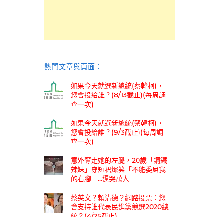
熱門文章與頁面︰
如果今天就選新總統(蔡韓柯)，
您會投給誰？(8/13截止)(每周調
查一次)
如果今天就選新總統(蔡韓柯)，
您會投給誰？(9/3截止)(每周調
查一次)
意外奪走她的左腿，20歲「鋼鐵
辣妹」穿短裙燦笑「不能委屈我
的右腳」...逼哭萬人
蔡英文？賴清德？網路投票：您
會支持誰代表民進黨競選2020總
統？(4/25截止)