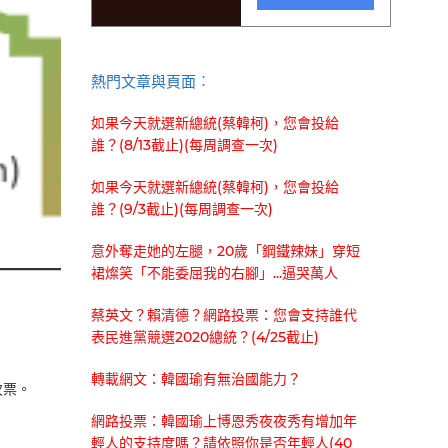
熱門文章與頁面︰
如果今天就選新總統(蔡韓柯)，您會投給
誰？(8/13截止)(每周調查一次)
如果今天就選新總統(蔡韓柯)，您會投給
誰？(9/3截止)(每周調查一次)
意外奪走她的左腿，20歲「鋼鐵辣妹」穿短
裙燦笑「不能委屈我的右腳」...逼哭萬人
蔡英文？賴清德？網路投票：您會支持誰代
表民進黨競選2020總統？(4/25截止)
轉載網文：韓國瑜有無治國能力？
次票。
網路投票：韓國瑜上博恩秀夜夜秀有增加年
輕人的支持度嗎？請依照你是否年輕人(40