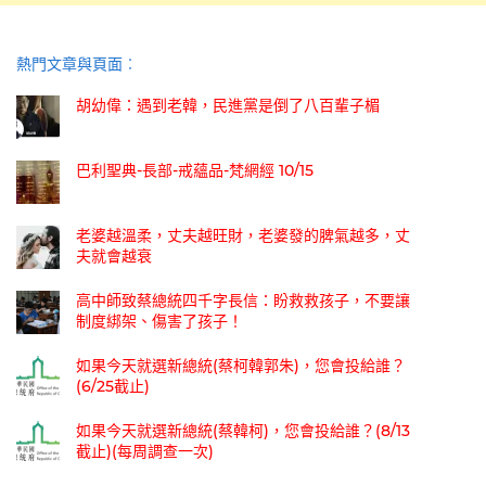
熱門文章與頁面︰
胡幼偉：遇到老韓，民進黨是倒了八百輩子楣
巴利聖典-長部-戒蘊品-梵網經 10/15
老婆越溫柔，丈夫越旺財，老婆發的脾氣越多，丈
夫就會越衰
高中師致蔡總統四千字長信：盼救救孩子，不要讓
制度綁架、傷害了孩子！
如果今天就選新總統(蔡柯韓郭朱)，您會投給誰？
(6/25截止)
如果今天就選新總統(蔡韓柯)，您會投給誰？(8/13
截止)(每周調查一次)