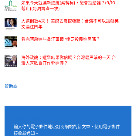
如果今天就選新總統(蔡韓柯)，您會投給誰？(9/10
截止)(每周調查一次)
大選倒數4天！ 美媒丟震撼彈籲：台灣不可以讓蔡英
文連任四年
看完阿扁這些貪汙事蹟?還要投民進黨嗎？
海外政論：選舉結果你信嗎？台灣最黑暗的一天 台
灣人喜歡貪汙作弊造假？
贊助商
適用電子郵件訂閱網站
輸入你的電子郵件地址訂閱網站的新文章，使用電子郵件
接收新通知。