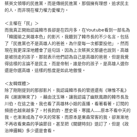
蔡英文領導的民進黨，而是傳統民進黨，那個擁有理想，追求民主
的人，而非現在權力權力愛權力。
＜主權在「民」＞
而我真正開始認識韓市長卻是在四月多，在Youtube看到一部名為
「韓國瑜之英雄本色」的影片，我聽到了韓市長的不少名言，包括
了「民進黨也不是高雄人的爸爸，為什麼每一次都要投他」，然而
現在我更深深地體會了這句話，因為上次蔡英文那邊也說到，高雄
是被拐走的孩子，那就表示他們認為自己是高雄的爸爸，但是我覺
得這樣的言論不是民主，而是帝制，誰是你的孩子，是高雄人選你
還是你選高雄，這樣的態度是如此地傲慢。
＜友韓媒體＞
除了剛剛提到的那部影片，我認識韓市長的管道還有《琳惟不亂》
與《謝謝琳來了》，藉由沈玉琳，讓我認識了幽默風趣的韓市長及
川伯，在這之後，我也看了高雄林小姐的直播，看著看著，訂閱的
頻道也越來越多了，村長鈞鈞、歷史哥、寒國人……原本不看中天的
我，也漸漸成為了中天的常客，而原本是東森常客的我，卻漸漸地
不再收看東森的爭論節目，甚至把《關鍵時刻》退訂了，但是《政
治神邏輯》多少還是會看。