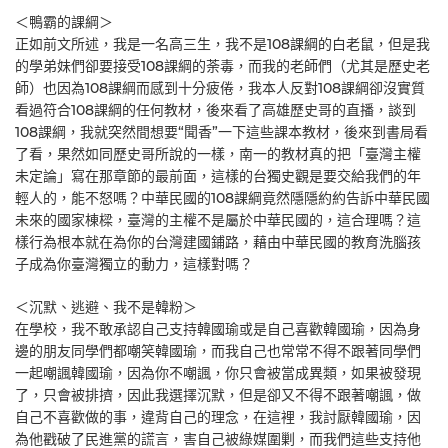
＜鴨霸的課綱＞
正如前文所述，我是一名高三生，我不是108課綱的白老鼠，但是我
的學弟妹們卻要接受108課綱的荼毒，而我的老師們（尤其是歷史老
師）也因為108課綱而感到十分疲倦，我本人反對108課綱卻沒實質
看過符合108課綱的任何教材，後來看了高雄歷史哥的直播，談到
108課綱，我就突然間想要“聞香”一下這些課本教材，後來到書局看
了看，果然如同歷史哥所說的一樣，南一的教材真的把「臺灣主權
未定論」寫在那章節的最前面，這樣的台獨史觀是要交給我們的年
輕人的，能不怒嗎？中華民國的108課綱竟然隱隱約約告訴中華民國
未來的國家棟樑，臺灣的主權不是屬於中華民國的，這合理嗎？這
樣行為根本就在為你的台灣建國鋪路，藉由中華民國的教育洗腦孩
子成為你臺灣獨立的動力，這樣對嗎？
＜沉默、逃避、我不是韓粉＞
在學校，我不敢承認自己支持韓國瑜或是自己喜歡韓國瑜，因為身
邊的朋友同學們都嘲笑韓國瑜，而我自己也常常不得不跟著同學們
一起嘲諷韓國瑜，因為你不嘲諷，你只會被當成異類，如果被發現
了，只會被排擠，因此我選擇沉默，但是卻又不得不跟著嘲諷，做
自己不喜歡做的事，違背自己的理念，在這裡，我討厭韓國瑜，因
為他戳破了民進黨的謊言，害自己被綠媒圍剿，而我們這些支持他