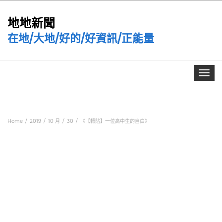
地地新聞
在地/大地/好的/好資訊/正能量
Toggle
navigat
Home
2019
10 月
30
《【轉貼】一位高中生的自白》