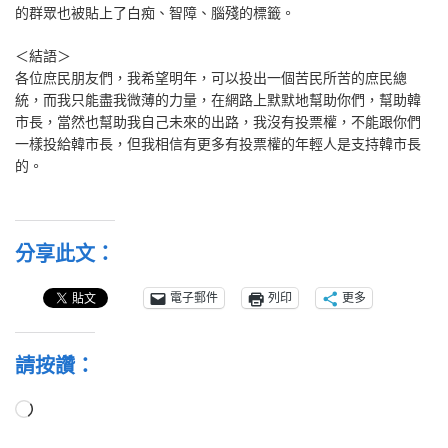
的群眾也被貼上了白痴、智障、腦殘的標籤。
＜結語＞
各位庶民朋友們，我希望明年，可以投出一個苦民所苦的庶民總
統，而我只能盡我微薄的力量，在網路上默默地幫助你們，幫助韓
市長，當然也幫助我自己未來的出路，我沒有投票權，不能跟你們
一樣投給韓市長，但我相信有更多有投票權的年輕人是支持韓市長
的。
分享此文：
電子郵件
列印
更多
請按讚：
正
在