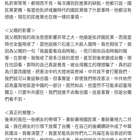
私菸案等等，都視而不見，每次講到民進黨的缺點，他都只說，國
民黨更爛，每當他批評戒嚴時代的國民黨做了什麼事時，他都沒有
想過，現在的民進黨也在做一樣的事情。
＜父親的影響＞
我父親對我的政治思想影響非常之大，他總是批評國民黨，而我當
時也全盤吸收了，當他說蔣介石是三大殺人魔時，我也相信了，我
因為父親的一句「我最愛看自由時報」，而只相信自由時報的報
導，在那裡，我吸收了很多泛綠的思想，甚至到後來變成台獨，現
在往回看，那時的自己真是覺青，被台灣獨立的理想騙了，真的認
為只要改國號，把憲法中的大陸地區修掉，中共就不會打壓我們，
我們就可以重返聯合國，但事實是，即使我們修改憲法，中共依然
認為臺灣地區是中國的一部分，既然如此，他當然不可能承認臺灣
獨立，只要中共還在，我們就進不去聯合國，這是事實，但是台獨
們看不到。
＜真正的覺醒＞
後來的我在一些網友的帶領下，重新審視國民黨，重新審視九二共
識，我在網友的引領下放棄了台獨，在自己的後續鑽研中成了中華
民國派，我看清楚了，我甚至能告訴你們九二共識在各自表述的情
況下是有共識的，我認同一中各表，我也認同自己是中國人也是臺