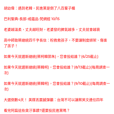
胡幼偉：遇到老韓，民進黨是倒了八百輩子楣
巴利聖典-長部-戒蘊品-梵網經 10/15
老婆越溫柔，丈夫越旺財，老婆發的脾氣越多，丈夫就會越衰
高中師致蔡總統四千字長信：盼救救孩子，不要讓制度綁架、傷害
了孩子！
如果今天就選新總統(蔡柯韓郭朱)，您會投給誰？(6/25截止)
如果今天就選新總統(蔡韓柯)，您會投給誰？(8/13截止)(每周調查一
次)
如果今天就選新總統(蔡韓柯)，您會投給誰？(9/10截止)(每周調查一
次)
大選倒數4天！ 美媒丟震撼彈籲：台灣不可以讓蔡英文連任四年
看完阿扁這些貪汙事蹟?還要投民進黨嗎？