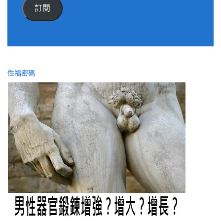
件
訂閱
位
址
性福密碼