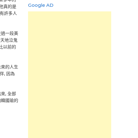
Google AD
 他真的是
還有許多人
走過一段美
驚天地泣鬼
會比以前的
未來的人生
, 因為
來, 全部
加韓國瑜的