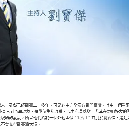
灣人，雖然已經離臺二十多年，可是心中完全沒有離開臺灣，其中一個重
外星人到奇異現象，儘量每集都收看，心中充滿感謝，尤其在親朋好友的
現場的氣氛，所以他們給我一個外號叫做 ”金寳山” 有別於劉寳傑，還建
我不會覺得離臺灣太遠。