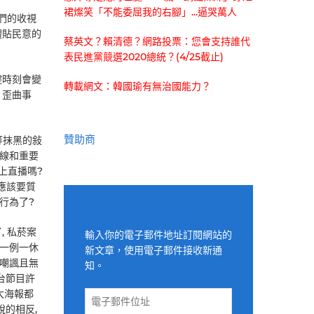
裙燦笑「不能委屈我的右腳」...逼哭萬人
你們的收視
體貼民意的
蔡英文？賴清德？網路投票：您會支持誰代
表民進黨競選2020總統？(4/25截止)
鍵時刻會變
轉載網文：韓國瑜有無治國能力？
 歪曲事
贊助商
等抹黑的敍
上線和重要
上直播嗎?
應該要質
行為了?
適用電子郵件訂閱網站
, 私菸案
輸入你的電子郵件地址訂閱網站的
 一例一休
新文章，使用電子郵件接收新通
盡嘲諷且無
知。
台節目許
大海報都
電
說的相反,
子