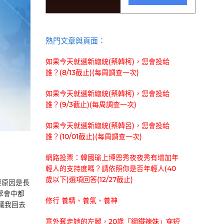
熱門文章與頁面︰
如果今天就選新總統(蔡韓柯)，您會投給
誰？(8/13截止)(每周調查一次)
如果今天就選新總統(蔡韓柯)，您會投給
誰？(9/3截止)(每周調查一次)
如果今天就選新總統(蔡韓呂)，您會投給
誰？(10/01截止)(每周調查一次)
網路投票：韓國瑜上博恩秀夜夜秀有增加年
輕人的支持度嗎？請依照你是否年輕人(40
歲以下)選項回答(12/27截止)
要原因是長
聚會中都
修行 養精、養氣、養神
議我回去
意外奪走她的左腿，20歲「鋼鐵辣妹」穿短