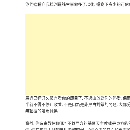
你們這種自我揣測造謠生事做多了以後, 還剩下多少的可信
最近已經好久沒有看你的節目了, 不過由於對你的熱愛, 偶
半就不得不停止收看, 不是因為是非黑白對錯的問題, 大部
無証据的漫駡抺黑.
寳傑, 你有宗教信仰嗎? 不管西方的基督天主教或是東方的
信, 你在夜深人靜獨自思考的時候, 以你心中的良心和專業