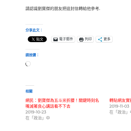
請認識劉寳傑的朋友把這封信轉給他參考.
分享此文：
電子郵件
列印
更多
請按讚：
正
在
載
入...
相關
網民：劉寶傑為五斗米折腰！關鍵時刻名
轉貼網友實
嘴滅著良心講話看不下去
2019-11-03
2019-10-23
在「政治」
在「政治」中