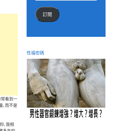
郵
件
訂閱
位
址
性福密碼
時常看到一
, 而不是
, 我相
專業多年的