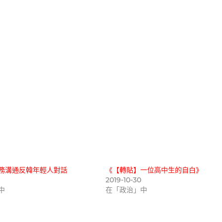
務溝通反韓年輕人對話
《【轉貼】一位高中生的自白》
2019-10-30
中
在「政治」中