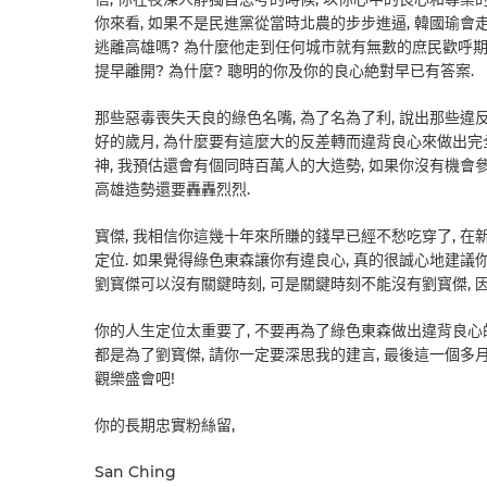
你來看, 如果不是民進黨從當時北農的步步進逼, 韓國瑜會
逃離高雄嗎? 為什麼他走到任何城市就有無數的庶民歡呼
提早離開? 為什麼? 聰明的你及你的良心絶對早已有答案.
那些惡毒喪失天良的綠色名嘴, 為了名為了利, 說出那些違
好的歲月, 為什麼要有這麼大的反差轉而違背良心來做出完
神, 我預估還會有個同時百萬人的大造勢, 如果你沒有機會
高雄造勢還要轟轟烈烈.
寳傑, 我相信你這幾十年來所賺的錢早已經不愁吃穿了, 在
定位. 如果覺得綠色東森讓你有違良心, 真的很誠心地建議你
劉寳傑可以沒有關鍵時刻, 可是關鍵時刻不能沒有劉寳傑, 
你的人生定位太重要了, 不要再為了綠色東森做出違背良心的
都是為了劉寳傑, 請你一定要深思我的建言, 最後這一個多
觀樂盛會吧!
你的長期忠實粉絲留,
San Ching