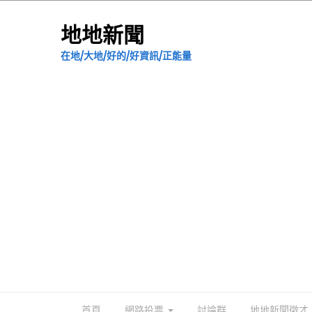
地地新聞
在地/大地/好的/好資訊/正能量
首頁
網路投票
討論群
地地新聞徵才