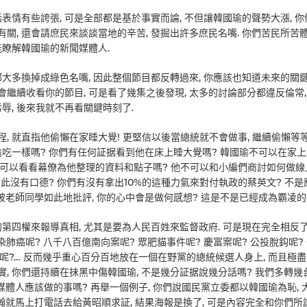
話表情有些誇張, 可是全部都是基於事實而論, 不但讓韓國瑜的聲勢大漲, 
關, 還會請庶民來談談當地的辛苦, 發掘出許多庶民名嘴. 你們苦民所苦
能瞭解韓國瑜的新聞媒體人.
都大多換掉成綠色名嘴, 因此整個節目都反轉過來, 你應該也知道未來的關
是會繼續收看你的節目, 可是看了幾集之後發現, 太多的討論部分都違反倫常,
辱, 後來我就不再看關鍵時刻了.
, 就直指他偷懶在家睡大覺! 更堅信以後當總統就不會做事, 繼續偷懶等
吃一樣嗎? 你們有任何証据看到他在床上睡大覺嗎? 韓國瑜不可以在家
不可以看看幕僚為他整理的資料和點子嗎? 他不可以和小編們商討如何做線
此沒有口德? 你們有沒有拿出10%的這種力氣來對付執政的蔡英文? 不是
被老師同學如此地批評, 你的心中會是做何感想? 這是不是已經成為霸凌的
的第四權來報導真相, 尤其是要為人民百姓來監督政府. 可是現在完全相反了
染肺癌呢? 八千八百億南向案呢? 眾肥貓事件呢? 慶富案呢? 公投脫鈎呢?
題呢?… 反而幾乎重心百分百地放在一個在野黨的總統候選人身上, 而且極
, 你們還持續在抺黑中傷韓國瑜, 不是幾分証据說幾分話嗎? 我們多轉幾
媒體人應該做的事嗎? 再舉一個例子, 你們說國民黨立委都以韓國瑜為恥, 
暐瀚就馬上打電話去給黃昭順求証, 結果海報是換了, 可是內容完全和你們所