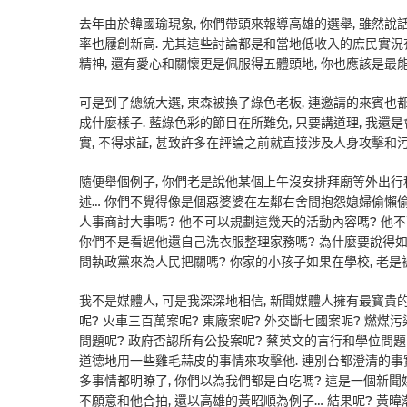
去年由於韓國瑜現象, 你們帶頭來報導高雄的選舉, 雖然說
率也屨創新高. 尤其這些討論都是和當地低收入的庶民實況有
精神, 還有愛心和關懷更是佩服得五體頭地, 你也應該是最
可是到了總統大選, 東森被換了綠色老板, 連邀請的來賓也
成什麼樣子. 藍綠色彩的節目在所難免, 只要講道理, 我還
實, 不得求証, 甚致許多在評論之前就直接涉及人身攻擊和污
隨便舉個例子, 你們老是說他某個上午沒安排拜廟等外出行程
述… 你們不覺得像是個惡婆婆在左鄰右舍間抱怨媳婦偷懶偷
人事商討大事嗎? 他不可以規劃這幾天的活動內容嗎? 他
你們不是看過他還自己洗衣服整理家務嗎? 為什麼要說得如
問執政黨來為人民把關嗎? 你家的小孩子如果在學校, 老是
我不是媒體人, 可是我深深地相信, 新聞媒體人擁有最寳貴
呢? 火車三百萬案呢? 東廠案呢? 外交斷七國案呢? 燃煤污
問題呢? 政府否認所有公投案呢? 蔡英文的言行和學位問
道德地用一些雞毛蒜皮的事情來攻擊他. 連別台都澄清的事實
多事情都明瞭了, 你們以為我們都是白吃嗎? 這是一個新聞
不願意和他合拍, 還以高雄的黃昭順為例子… 結果呢? 黃