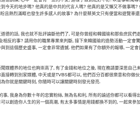
走到今天的地步嗎? 他真的是中共的代言人嗎? 他真的是又懶又不做事嗎?
期盼且熱烈滿眶也發生許多感人的故事? 為什麼蔡英文只有便當和遊覽車
反道德的話, 我也就不批評論斷他們了, 可是你曾經和韓國瑜和那些庶民們
全相反的事? 請用你的職業專業來判斷, 接下來韓國瑜的造勢活動一定會
參與到這個歷史盛事, 一定會非常遺憾. 他們如果有了你額外的報導, 一定
新聞媒體界的地位也夠崇高了, 有了金錢和地位之後, 現在務請要深思自己
直接轉到別家媒體, 中天或是TVBS都可以, 他們百分百都很樂意和你做伙伴
因為你就是關鍵時刻, 你隨時可以讓關鍵時刻發光發亮.
事, 我身為你數十年的忠實粉絲, 無為名和利, 所有的論述你都可以看得出
月可以創造你人生的另一個高潮, 有太多事情是用錢都換不到的, 一起來參