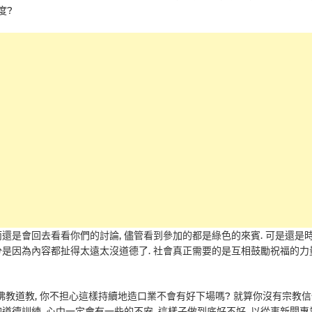
度?
而還是會回去看看你們的討論, 儘管看到參加的都是綠色的來賓. 可是還是
分是因為內容都扯得太遠太沒道德了. 社會真正需要的是互相鼓勵祝福的力量
佛教道教, 你不担心這樣持續地造口業不會有好下場嗎? 就算你沒有宗教信仰
的道德訓練, 心中一定會有一些的不安, 這樣子做到底好不好. 以從事新聞