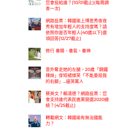
您會投給誰？(10/01截止)(每周調
查一次)
網路投票：韓國瑜上博恩秀夜夜
秀有增加年輕人的支持度嗎？請
依照你是否年輕人(40歲以下)選
項回答(12/27截止)
修行 養精、養氣、養神
意外奪走她的左腿，20歲「鋼鐵
辣妹」穿短裙燦笑「不能委屈我
的右腳」...逼哭萬人
蔡英文？賴清德？網路投票：您
會支持誰代表民進黨競選2020總
統？(4/25截止)
轉載網文：韓國瑜有無治國能
力？