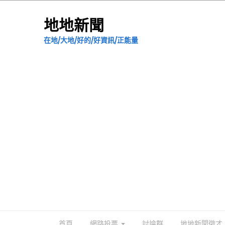
地地新聞
在地/大地/好的/好資訊/正能量
首頁
網路投票
討論群
地地新聞徵才