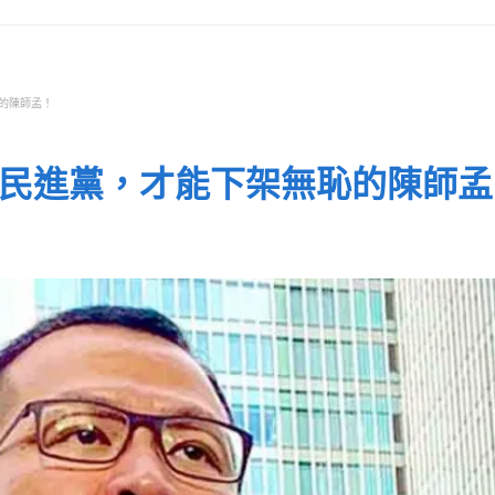
的陳師孟！
投民進黨，才能下架無恥的陳師孟