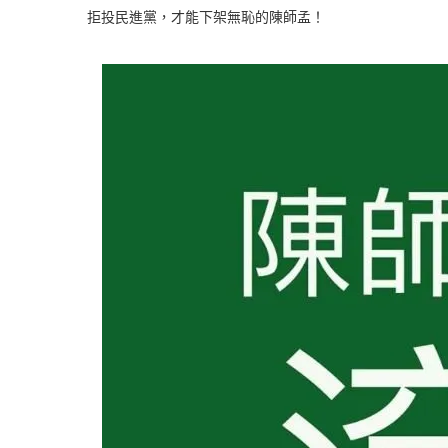
拒投民進黨，才能下架無恥的陳師孟！