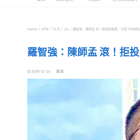
Home
2019
12 月
24
羅智強：陳師孟 滾！拒投民進黨，才能下架無恥
羅智強：陳師孟 滾！拒
2019-12-24
政治