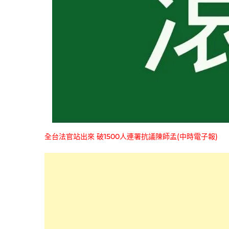
全台法官站出來 破1500人連署抗議陳師孟(中時電子報)