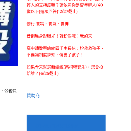
輕人的支持度嗎？請依照你是否年輕人(40
歲以下)選項回答(12/27截止)
修行 養精、養氣、養神
昔倒扁身影曝光！韓粉淚喊：我的天
高中師致蔡總統四千字長信：盼救救孩子，
不要讓制度綁架、傷害了孩子！
如果今天就選新總統(蔡柯韓郭朱)，您會投
給誰？(6/25截止)
官、公務員
贊助商
適用電子郵件訂閱網站