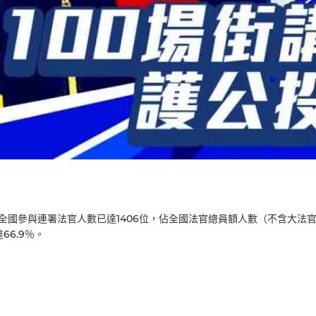
全國參與連署法官人數已達1406位，佔全國法官總員額人數（不含大法
66.9％。