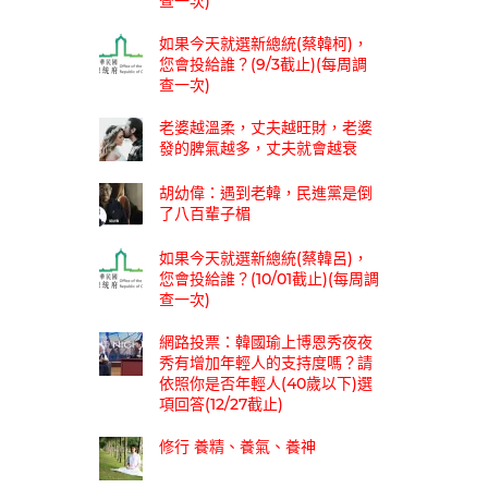
查一次)
如果今天就選新總統(蔡韓柯)，
您會投給誰？(9/3截止)(每周調
查一次)
老婆越溫柔，丈夫越旺財，老婆
發的脾氣越多，丈夫就會越衰
胡幼偉：遇到老韓，民進黨是倒
了八百輩子楣
如果今天就選新總統(蔡韓呂)，
您會投給誰？(10/01截止)(每周調
查一次)
網路投票：韓國瑜上博恩秀夜夜
秀有增加年輕人的支持度嗎？請
依照你是否年輕人(40歲以下)選
項回答(12/27截止)
修行 養精、養氣、養神