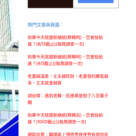
熱門文章與頁面︰
如果今天就選新總統(蔡韓柯)，您會投給
誰？(8/13截止)(每周調查一次)
如果今天就選新總統(蔡韓柯)，您會投給
誰？(9/3截止)(每周調查一次)
老婆越溫柔，丈夫越旺財，老婆發的脾氣越
多，丈夫就會越衰
胡幼偉：遇到老韓，民進黨是倒了八百輩子
楣
如果今天就選新總統(蔡韓呂)，您會投給
誰？(10/01截止)(每周調查一次)
網路投票：韓國瑜上博恩秀夜夜秀有增加年