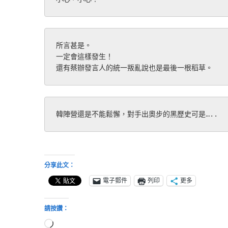
所言甚是。
一定會這樣發生！
還有蔡辦發言人的統一叛亂說也是最後一根稻草。
韓陣營還是不能鬆懈，對手出奧步的黑歷史可是…..
分享此文：
電子郵件
列印
更多
請按讚：
正