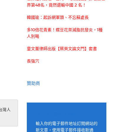
界第48名，竟然還輸中國 2 名！
韓國瑜：起訴網軍頭、不忘蘇處長
多10倍花青素！蝶豆花茶減脂抗發炎，1種
人別喝
童文薰律師出版【蔡英文論文門】套書
長強穴
贊助商
台灣人
適用電子郵件訂閱網站
輸入你的電子郵件地址訂閱網站的
新文章，使用電子郵件接收新通