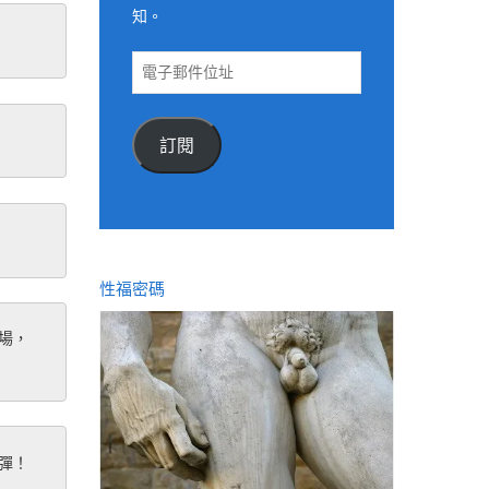
知。
電
子
郵
件
訂閱
位
址
性福密碼
場，
彈！