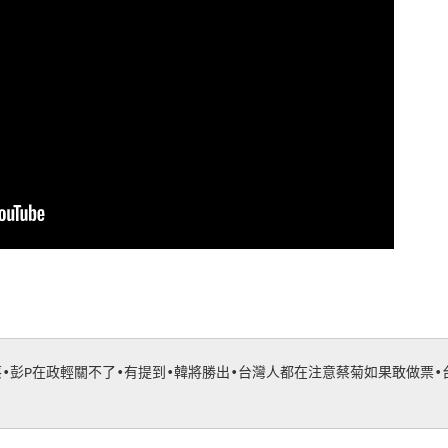
蔡•彭P在政輕關不了•有提到•韓將勝出•台灣人都在注意蔡菊如果敢做票•