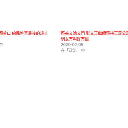
藥苦口 給民進黨最後的諍言
蔡英文論文門 彭文正繼續堅持正義公
網友有叫好有酸
中
2020-02-05
在「政治」中