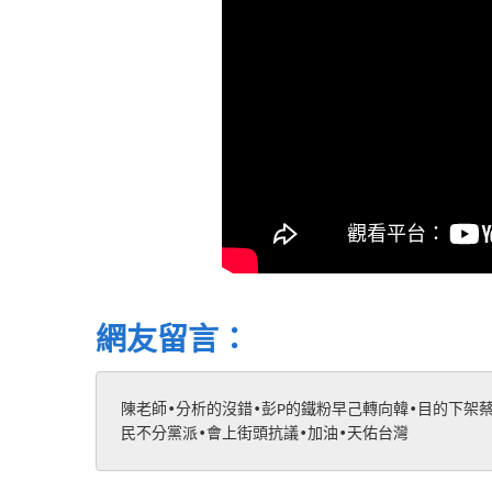
網友留言：
陳老師•分析的沒錯•彭P的鐵粉早己轉向韓•目的下架
民不分黨派•會上街頭抗議•加油•天佑台灣