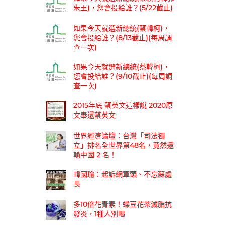
朱王)，您會投給誰？(5/22截止)
如果今天就選新總統(蔡韓柯)，
您會投給誰？(8/13截止)(每周調
查一次)
如果今天就選新總統(蔡韓柯)，
您會投給誰？(9/10截止)(每周調
查一次)
2015年底 蔡英文這樣說 2020原
文奉還蔡英文
世界經濟論壇：台灣「司法獨
立」排名全世界第48名，竟然還
輸中國 2 名！
韓國瑜：起訴網軍頭、不忘蘇處
長
多10倍花青素！蝶豆花茶減脂抗
發炎，1種人別喝