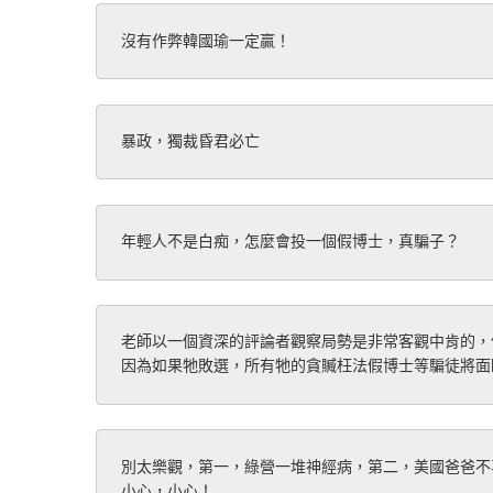
沒有作弊韓國瑜一定贏！
暴政，獨裁昏君必亡
年輕人不是白痴，怎麼會投一個假博士，真騙子？
老師以一個資深的評論者觀察局勢是非常客觀中肯的，
因為如果牠敗選，所有牠的貪贓枉法假博士等騙徒將面
別太樂觀，第一，綠營一堆神經病，第二，美國爸爸不
小心，小心！