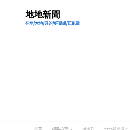
地地新聞
在地/大地/好的/好資訊/正能量
首頁
網路投票
討論群
地地新聞徵才