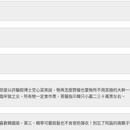
但是以詐騙假博士空心菜來說，牠再怎麼野蠻也要無所不用其極的大幹一
臨牢獄之災，所有牠一定會作票，菩薩指示韓只小贏二三十萬票左右。
喜歡韓國瑜，第三，韓寧可戴假髮也不肯穿防彈衣！別忘了阿扁的兩顆子