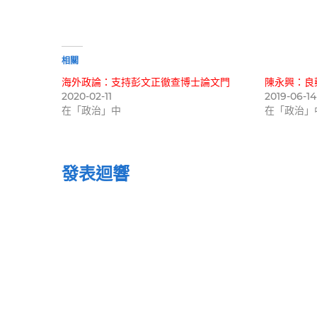
在
載
入...
相關
海外政論：支持彭文正徹查博士論文門
陳永興：良
2020-02-11
2019-06-14
在「政治」中
在「政治」
發表迴響