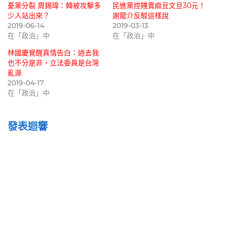
憂黨分裂 周錫瑋：韓被攻擊多
民進黨控賤賣麻豆文旦30元！
少人站出來？
謝龍介反駁這樣說
2019-06-14
2019-03-13
在「政治」中
在「政治」中
林國慶覺醒真情告白：過去我
也不分是非，立法委員是台灣
亂源
2019-04-17
在「政治」中
發表迴響