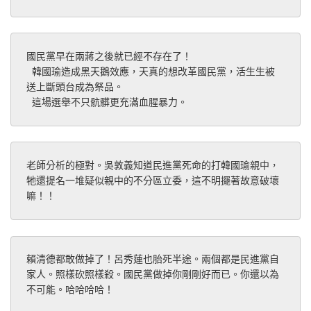
國民黨早在兩蔣之後就已經不存在了！
 韓國瑜造成黑天鵝效應，天真的想改革國民黨，活生生被
送上斷頭台成為祭品。
 這場選舉不只骯髒更充滿血腥暴力。
老師分析的極對。吳敦義知道民進黨死命的打韓國瑜親中，
牠還提名一堆疑似親中的不分區立委，這不明擺著故意破壞
嘛！！
賴清德都敢做掉了！呂秀蓮也胎死半途。兩個都是民進黨自
家人。照樣砍照樣殺。國民黨做掉你剛剛好而已。你還以為
不可能。哈哈哈哈！