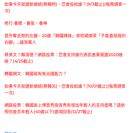
如果今天就選新總統(蔡韓柯)，您會投給誰？(9/3截止)(每周調查一
次)
修行 養精、養氣、養神
意外奪走她的左腿，20歲「鋼鐵辣妹」穿短裙燦笑「不能委屈我的
右腳」...逼哭萬人
蔡英文？賴清德？網路投票：您會支持誰代表民進黨競選2020總
統？(4/25截止)
轉載網文：韓國瑜有無治國能力？
如果今天就選新總統(蔡韓呂)，您會投給誰？(10/01截止)(每周調查
一次)
網路投票：韓國瑜上博恩秀夜夜秀有增加年輕人的支持度嗎？請依
照你是否年輕人(40歲以下)選項回答(12/27截止)