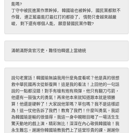
能嗎?
丁守中被民進黨作票幹掉, 韓國瑜也被幹掉, 國民黨都默不
作聲, 連正藍最能打最扛打的都掛了, 情勢只會越來越嚴
峻, 剩下還有哪個人能, 願意替國民黨作戰?
滿朝滿野貪官污吏，難怪怕韓選上當總統
說句老實話！韓國瑜無論我用什麼角度看呢？他是真的很想
救中華民國再次從新復興！這是我的看法！上回他的一句話
說的一點都沒錯！對手有槍有炮有飛彈，他只有翻刀弓箭，
他還有一鼓強大的勇氣！再來他本來就知道跟本就是領勝
算！他還是硬幹了！大家說他笨嗎？草包嗎？我不是這樣認
為！這一仗他告訴了我們！教育了我們！什麼叫勇氣，我認
為韓國瑜是輸的很值得，我這一身中親眼目睹了一場活生生
驚天動地的戲上演，精彩無比！深深在內心敬佩韓國瑜！我
永生難忘，謝謝你韓國瑜教我們上了這堂珍貴的課、謝謝你