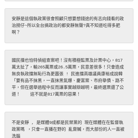
安靜是這個執政黨很會照顧只想要想錢途的有志向錢看的政
治撈仔~所以全台搞政治的都安靜無聲?真不知道吃得多肥
啊？
國民擋也怕特偵組查案吧！沒有積極監票及計票中心，817
萬太扯了，輸265萬票或26.5萬票，民意差很多！只會造成
無良執政擋無恥行為更囂張 ! 民進擋高雄議員康裕成說韓
「要有品不抹黑，一直抹黑氣爆、慶富案、市府舉債、路不
平，但在選舉過程中反而讓事實越辯越明，最終選票還了公
道！    這不就是817萬票的惡果！
不是安靜 , 是媒體9成都是民禁黨的 現在媒體在在監督執
政黨嗎 ，只會一直播在野的 亂齋贓，而大部份的人一直被
洗腦