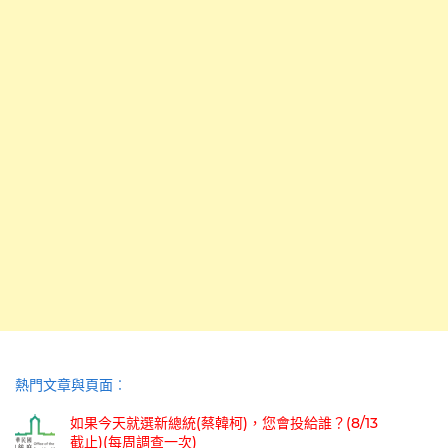
熱門文章與頁面︰
如果今天就選新總統(蔡韓柯)，您會投給誰？(8/13
截止)(每周調查一次)