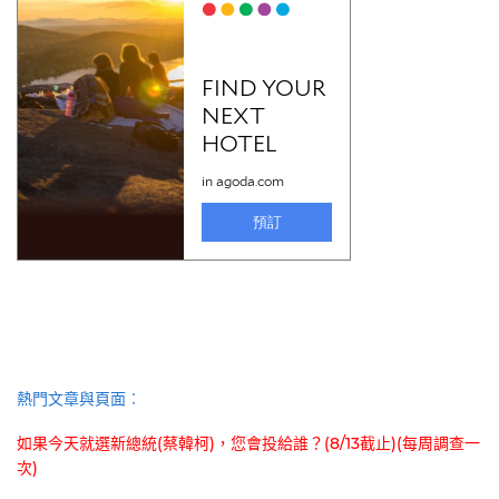
熱門文章與頁面︰
如果今天就選新總統(蔡韓柯)，您會投給誰？(8/13截止)(每周調查一
次)