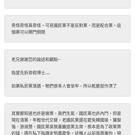
奇怪奇怪真奇怪。可見國民黨不是反對黨。而是配合黨。這
個黨可以関門倒閉
老兄謝謝您的論述和觀點~
指望先拆穿假博士……
如果私菸黨落選，牠們很多人會坐牢，所以乾脆就作漂了
其實都知道也許是做票，我們生氣，國民黨也許內鬥，但是
現在清黨，年輕世代交替，老國民黨還在罷免韓國瑜，羅智
強，游淑慧，國民黨吳敦義雖退黨主席，根本是為了政黨票
的錢，還在私下指揮走狗要罷免，這種人以前我尊重你，現