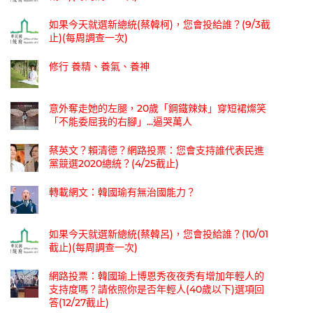
如果今天就選新總統(蔡韓柯)，您會投給誰？(9/3截
止)(每周調查一次)
修行 養精、養氣、養神
意外奪走她的左腿，20歲「鋼鐵辣妹」穿短裙燦笑
「不能委屈我的右腳」...逼哭萬人
蔡英文？賴清德？網路投票：您會支持誰代表民進
黨競選2020總統？(4/25截止)
轉載網文：韓國瑜有無治國能力？
如果今天就選新總統(蔡韓呂)，您會投給誰？(10/01
截止)(每周調查一次)
網路投票：韓國瑜上博恩秀夜夜秀有增加年輕人的
支持度嗎？請依照你是否年輕人(40歲以下)選項回
答(12/27截止)