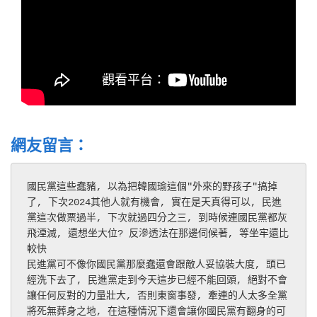
網友留言：
國民黨這些蠢豬, 以為把韓國瑜這個"外來的野孩子"搞掉
了, 下次2024其他人就有機會, 實在是天真得可以, 民進
黨這次做票過半, 下次就過四分之三, 到時候連國民黨都灰
飛湮滅, 還想坐大位? 反滲透法在那邊伺候著, 等坐牢還比
較快 
民進黨可不像你國民黨那麼蠢還會跟敵人妥協裝大度, 頭已
經洗下去了, 民進黨走到今天這步已經不能回頭, 絕對不會
讓任何反對的力量壯大, 否則東窗事發, 牽連的人太多全黨
將死無葬身之地, 在這種情況下還會讓你國民黨有翻身的可